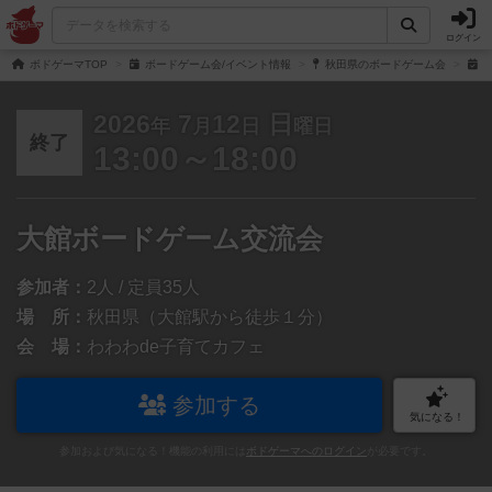
ログイン
ボドゲーマTOP
ボードゲーム会/イベント情報
秋田県のボードゲーム会
大
2026
7
12
日
年
月
日
曜日
終了
13:00～18:00
大館ボードゲーム交流会
参加者：
2人 / 定員35人
場 所：
秋田県（大館駅から徒歩１分）
会 場：
わわわde子育てカフェ
参加する
気になる！
参加および気になる！機能の利用には
ボドゲーマへのログイン
が必要です。