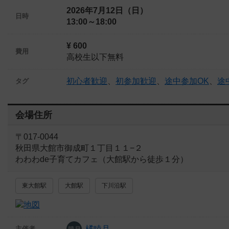
2026年7月12日（日）
日時
13:00～18:00
¥ 600
費用
高校生以下無料
初心者歓迎
、
初参加歓迎
、
途中参加OK
、
途
タグ
会場住所
〒017-0044
秋田県大館市御成町１丁目１１−２
わわわde子育てカフェ（大館駅から徒歩１分）
東大館駅
大館駅
下川沿駅
橘睦月
主催者