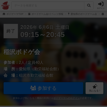
ログイン
ボドゲーマTOP
ボードゲーム会/イベント情報
愛知県のボードゲーム会
稲
2026
6
6
土
年
月
日
曜日
終了
09:15～20:45
稲沢ボドゲ会
参加者：
2人 / 定員40人
場 所：
愛知県（勤労福祉会館）
会 場：
稲沢市勤労福祉会館
参加する
気になる！
参加および気になる！機能の利用には
ボドゲーマへのログイン
が必要です。