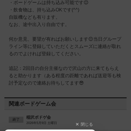
・ボードゲームは持ち込み可能です😌
・飲食物は、持ち込みOKです(^^)
自販機なども有ります。
なお、途中出入り自由です。
何か意見、要望が有ればお願いします😊当日グループ
ライン等に登録していただくとスムーズに連絡が取れ
るのでよければ登録してください。
追記：2回目の自分主催なので沢山の方に来てもらえ
ると助かります（ある程度の距離であれば送迎等も検
討予定なので連絡お待ちしてます😎
関連ボードゲーム会
稲沢ボドゲ会
終了
2026年5月9日 土曜日
閉じる