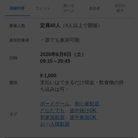
遊べる
当日の
詳細内容
コメント
参加者
ゲーム
様子
定員40人
（4人以上で開催）
募集人数
・誰でも参加可能
参加対象者
2026年6月6日（土）
日時
09:15～20:45
¥ 1,000
支払いはできるだけ現金・飲食物の持
費用
ち込みは可・
ボードゲーム
、
初心者歓迎
、
どなたでも
、
途中抜けOK
、
タグ
初参加歓迎
、
途中参加OK
、
お一人様歓迎