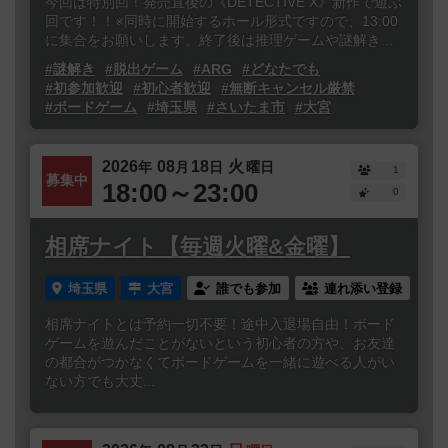
今回は特別回！発売直後の《DETECTIVE X》新作で遊ぶ
回です！！※同時に開始するホール形式ですので、13:00
に集合をお願いします。終了後は推理ゲームや謎解き...
#謎解き
#脱出ゲーム
#ARG
#どなたでも
#初参加歓迎
#初心者歓迎
#無断キャンセル厳禁
#ボードゲーム
#埼玉県
#さいたま市
#大宮
2026
08
18
火
年
月
日
曜日
1
募集中
18:00～23:00
0
相席ナイト【毎週火曜&金曜】
埼玉県
大宮
誰でも参加
連れ添い登録
相席ナイトとは予約一切不要！途中入退場自由！ボード
ゲームを遊んだことがないという初心者の方や、お友達
の都合がつかなくてボードゲームを一緒に遊べる人がい
ない方でも大丈...