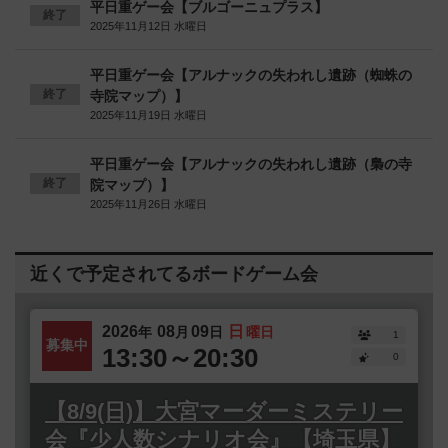
平日重ゲー会【ブルゴーニュプラス】
終了
2025年11月12日 水曜日
平日重ゲー会【アルナックの失われし遺跡（蜘蛛の
終了
寺院マップ）】
2025年11月19日 水曜日
平日重ゲー会【アルナックの失われし遺跡（梟の寺
終了
院マップ）】
2025年11月26日 水曜日
近くで予定されてるボードゲーム会
2026
08
09
日
年
月
日
曜日
1
募集中
13:30～20:30
0
【8/9(日)】大宮マーダーミステリー
会『少人数シナリオ会』【埼玉県】