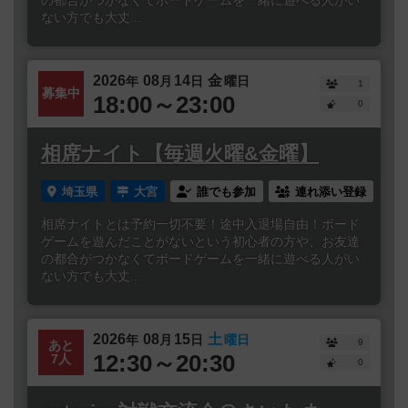
の都合がつかなくてボードゲームを一緒に遊べる人がい
ない方でも大丈...
2026
08
14
金
年
月
日
曜日
1
募集中
18:00～23:00
0
相席ナイト【毎週火曜&金曜】
埼玉県
大宮
誰でも参加
連れ添い登録
相席ナイトとは予約一切不要！途中入退場自由！ボード
ゲームを遊んだことがないという初心者の方や、お友達
の都合がつかなくてボードゲームを一緒に遊べる人がい
ない方でも大丈...
2026
08
15
土
年
月
日
曜日
9
あと
12:30～20:30
7人
0