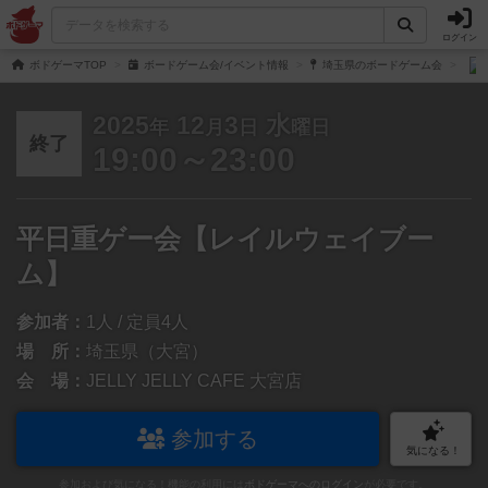
ログイン
ボドゲーマTOP
ボードゲーム会/イベント情報
埼玉県のボードゲーム会
2025
12
3
水
年
月
日
曜日
終了
19:00～23:00
平日重ゲー会【レイルウェイブー
ム】
参加者：
1人 / 定員4人
場 所：
埼玉県（大宮）
会 場：
JELLY JELLY CAFE 大宮店
参加する
気になる！
参加および気になる！機能の利用には
ボドゲーマへのログイン
が必要です。