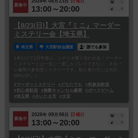
2026
08
23
日
年
月
日
曜日
1
募集中
13:00～20:00
0
【8/23(日)】大宮『ミニ』マーダー
ミステリー会【埼玉県】
埼玉県
大宮駅前会議室
誰でも参加
1卓だけで1日中遊ぶ、シナリオ擦り合わせ会！マーダー
ミステリーとは一生に一度しかプレイできない、ネタバ
レ厳禁の参加型ミステリーです。初心者の方には当日、
GMが詳しく...
#マーダーミステリー
#どなたでも
#初参加歓迎
#初心者歓迎
#無断キャンセル厳禁
#ボードゲーム
#埼玉県
#さいたま市
#大宮
2026
09
06
日
年
月
日
曜日
1
募集中
13:00～20:00
0