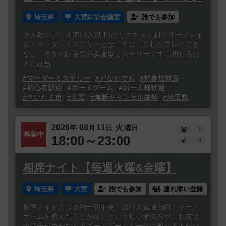
埼玉県
大宮駅前会議室
誰でも参加
少人数シナリオ(PL6人以下)のリクエスト制フリープレイ
会！マーダーミステリーとは一生に一度しかプレイでき
ない、ネタバレ厳禁の参加型ミステリーです。初心者の
方には当...
#マーダーミステリー
#どなたでも
#初参加歓迎
#初心者歓迎
#ボードゲーム
#お一人様歓迎
#さいたま市
#大宮
#無断キャンセル厳禁
#埼玉県
2026
08
11
火
年
月
日
曜日
1
募集中
18:00～23:00
0
相席ナイト【毎週火曜&金曜】
埼玉県
大宮
誰でも参加
連れ添い登録
相席ナイトとは予約一切不要！途中入退場自由！ボード
ゲームを遊んだことがないという初心者の方や、お友達