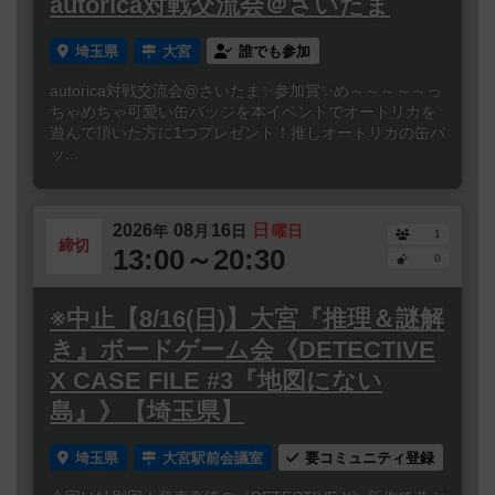
autorica対戦交流会＠さいたま
埼玉県
大宮
誰でも参加
autorica対戦交流会@さいたま✨参加賞✨め～～～～～っ
ちゃめちゃ可愛い缶バッジを本イベントでオートリカを
遊んで頂いた方に1つプレゼント！推しオートリカの缶バ
ッ...
2026
08
16
日
年
月
日
曜日
1
締切
13:00～20:30
0
※中止【8/16(日)】大宮『推理＆謎解
き』ボードゲーム会《DETECTIVE
X CASE FILE #3『地図にない
島』》【埼玉県】
埼玉県
大宮駅前会議室
要コミュニティ登録