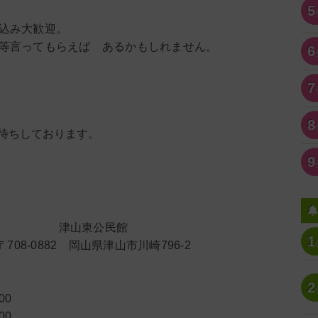
5
込み大歓迎。
等言ってもらえば あるかもしれません。
6
7
8
待ちしております。
9
津山東公民館
1
〒708-0882 岡山県津山市川崎796-2
2
00
00