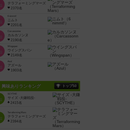
テラフォーミングマーズ
位
2370名
6 nimmt!
ニムト
位
2201名
Carcassonne
カルカソンヌ
位
2190名
Wingspan
ウイングスパン
位
2149名
Azul
アズール
位
1903名
興味ありランキング
トップ50
SCYTHE
サイズ -大鎌戦役-
位
2415名
Terraforming Mars
テラフォーミングマーズ
位
2394名