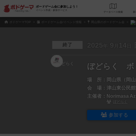
ボードゲーム会に参加しよう！
イベント作成・参加サービス
データベース
検
ボドゲーマTOP
ボードゲーム会/イベント情報
岡山県のボードゲーム会
2025
9
14
終了
年
月
日
ぼどらく ボ
場 所：
岡山県（岡山
会 場：
津山東公民館
主催者：
Norimasa A
ぼどらく
参加する