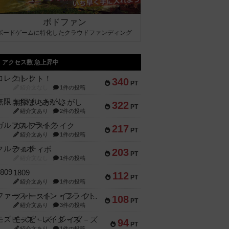
ボドファン
ボードゲームに特化したクラウドファンディング
アクセス数 急上昇中
コレクト！
340
PT
紹介文なし
1件の投稿
無限まちがいさがし
322
PT
紹介文あり
2件の投稿
ガルフストライク
217
PT
紹介文あり
1件の投稿
クルティボ
203
PT
紹介文なし
1件の投稿
1809
112
PT
紹介文あり
1件の投稿
ファースト・イン・フライト
108
PT
紹介文あり
3件の投稿
モズビ－ズ・レイダ－ズ
94
PT
紹介文あり
1件の投稿