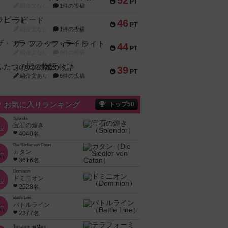
52
PT
紹介文なし
1件の投稿
ラピード
46
PT
紹介文なし
1件の投稿
ザ・フラッフィー・ライト
44
PT
紹介文なし
0件の投稿
ふたつの城の物語
39
PT
紹介文あり
6件の投稿
お気に入りランキング
トップ50
Splendor
宝石の煌き
位
4040名
Die Siedler von Catan
カタン
位
3616名
Dominion
ドミニオン
位
2528名
Battle Line
バトルライン
位
2377名
Terraforming Mars