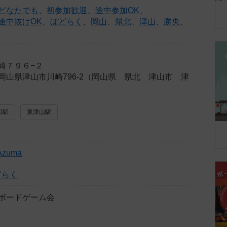
どなたでも
、
初参加歓迎
、
途中参加OK
、
途中抜けOK
、
ぼどらく
、
岡山
、
県北
、
津山
、
勝央
、
崎７９６−２
岡山県津山市川崎796-2（岡山県 県北 津山市 津
口駅
東津山駅
Azuma
どらく
ボードゲーム会