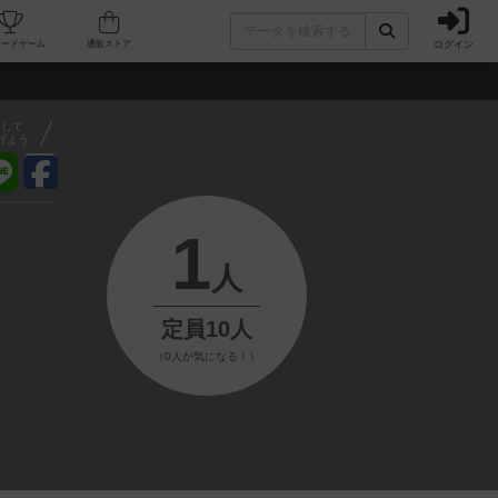
ログイン
フェ/店舗
人気ボードゲーム
通販ストア
アして
げよう
1
人
定員10人
（0人が気になる！）