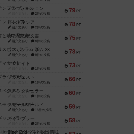
テンプテーション
79
PT
紹介文なし
2件の投稿
インドネシア
78
PT
紹介文あり
2件の投稿
宵と暁の呪文書
75
PT
紹介文あり
8件の投稿
リスボン・トラム 28
73
PT
紹介文あり
9件の投稿
アマナイト
73
PT
紹介文なし
1件の投稿
ブラヴェスト
66
PT
紹介文なし
1件の投稿
スペクタキュラー
60
PT
紹介文なし
1件の投稿
スモールワールド
59
PT
紹介文あり
13件の投稿
ギャンブラー
58
PT
紹介文なし
2件の投稿
Bitter End ブタペスト救出作戦