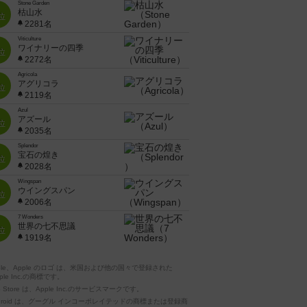
Stone Garden
枯山水
位
2281名
Viticulture
ワイナリーの四季
位
2272名
Agricola
アグリコラ
位
2119名
Azul
アズール
位
2035名
Splendor
宝石の煌き
位
2028名
Wingspan
ウイングスパン
位
2006名
7 Wonders
世界の七不思議
位
1919名
pple、Apple のロゴ は、米国および他の国々で登録された
ple Inc.の商標です。
p Store は、Apple Inc.のサービスマークです。
ndroid は、グーグル インコーポレイテッドの商標または登録商