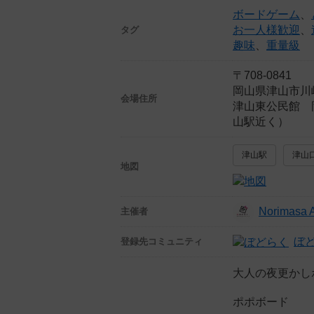
ボードゲーム
、
お一人様歓迎
、
タグ
趣味
、
重量級
〒708-0841
岡山県津山市川
会場住所
津山東公民館 
山駅近く）
津山駅
津山
地図
Norimasa 
主催者
ぼ
登録先
コミュニティ
大人の夜更かし
ポポボード