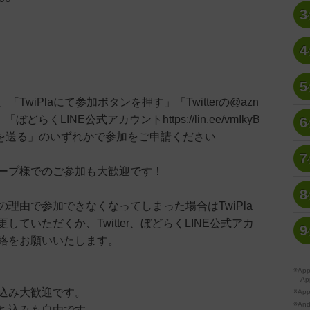
3
4
5
TwiPlaにて参加ボタンを押す」「Twitterの@azn
ぼどらくLINE公式アカウントhttps://lin.ee/vmIkyB
6
を送る」のいずれかで参加をご申請ください
7
ープ様でのご参加も大歓迎です！
8
の理由で参加できなくなってしまった場合はTwiPla
していただくか、Twitter、ぼどらくLINE公式アカ
9
絡をお願いいたします。
※A
Ap
込み大歓迎です。
※Ap
※A
ち込みも自由です。