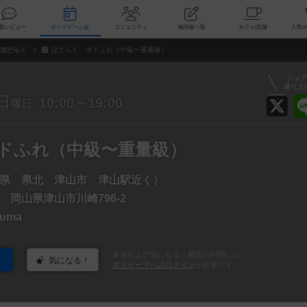
索
新着レビュー
ボードゲーム会
コミュニティ
掲示板一覧
カ
ぼどらく
ぼどらく ボドふれ（中級〜重量級）
シェ
盛り上
日
10:00～19:00
曜日
ドふれ（中級〜重量級）
県 県北 津山市 津山駅近く）
 岡山県津山市川崎796-2
zuma
参加および気になる！機能の利用には
気になる！
ボドゲーマへのログイン
が必要です。