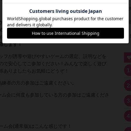
ゲーム会は人が多くて初めてだと参加しづらい…と
め、ボードゲーム会にあまり参加したことがない方
や未経験者の方を対象として参加人数を縮小したコ
催します！
ッフが誘導や遊びやすいゲームの選定、説明などを
ので安心してご参加ください！みんなで楽しく遊び
1
等ありましたらお気軽にどうぞ！
熟練者の方の参加はご遠慮ください。
2
ーム会に何度も参加している方の参加はご遠慮くださ
3
4
ーム会(通常版)はこんな感じです！