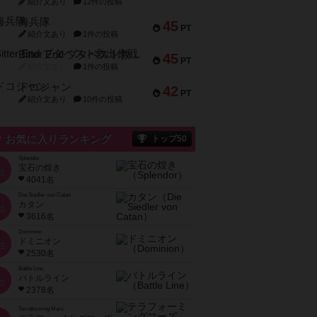
紹介文あり
12件の投稿
海兵隊
45
PT
紹介文あり
1件の投稿
Bitter End ブタペスト救出作戦
45
PT
紹介文なし
1件の投稿
ドコジャン
42
PT
紹介文あり
10件の投稿
お気に入りランキング
トップ50
Splendor
宝石の煌き
位
4041名
Die Siedler von Catan
カタン
位
3616名
Dominion
ドミニオン
位
2530名
Battle Line
バトルライン
位
2378名
Terraforming Mars