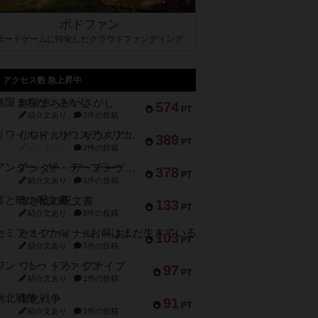
ボドファン
ボードゲームに特化したクラウドファンディング
アクセス数 急上昇中
無限まちがいさがし
574
PT
紹介文あり
2件の投稿
リワイルド：サウスアメリカ
389
PT
紹介文なし
2件の投稿
アンダー・ザ・テーブラー
378
PT
紹介文あり
1件の投稿
宵と暁の呪文書
133
PT
紹介文あり
8件の投稿
セミファイナル ～お前はまだ生きている～
103
PT
紹介文あり
1件の投稿
ワン・トゥ・ファイブ
97
PT
紹介文あり
1件の投稿
南北戦争
91
PT
紹介文あり
1件の投稿