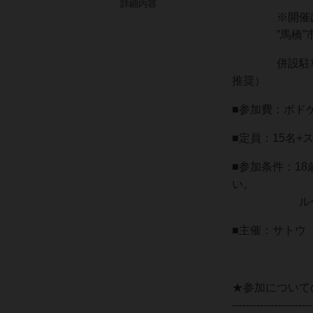
詳細内容
※開催は”馬
”馬橋”市民
併設駐車場あ
推奨）
■参加費：ボドゲ
■定員：15名+
■参加条件：1
い。
ルールとマ
■主催：サトウ（Bo
★参加について
-----------------------