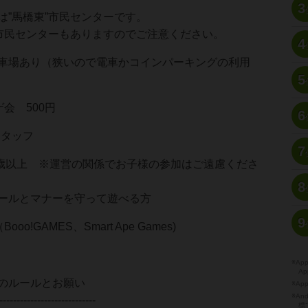
3
橋東”市民センターです。
センターもありますのでご注意ください。
4
り（狭いので電車かコインパーキングの利用
5
会 500円
6
スタッフ
7
8歳以上 ※運営の関係でお子様の参加はご遠慮くださ
8
ナーを守って遊べる方
9
oo!GAMES、Smart Ape Games)
※A
Ap
のルールとお願い
※Ap
※A
----------------------------
標