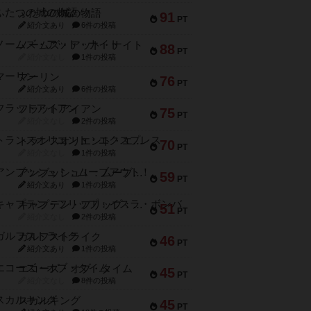
ふたつの城の物語
91
PT
紹介文あり
6件の投稿
ノームズ・アット・ナイト
88
PT
紹介文なし
1件の投稿
マーリン
76
PT
紹介文あり
6件の投稿
フラットアイアン
75
PT
紹介文なし
2件の投稿
トランスオリエント・エクスプレス
70
PT
紹介文なし
1件の投稿
アンブッシュ！：ムーブアウト！
59
PT
紹介文あり
1件の投稿
キャプテン・フリップ：イスラ・ボンバ
51
PT
紹介文なし
2件の投稿
ガルフストライク
46
PT
紹介文あり
1件の投稿
エコーズ・オブ・タイム
45
PT
紹介文なし
8件の投稿
スカルキング
45
PT