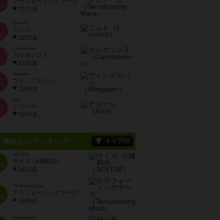
テラフォーミングマーズ
位
2371名
6 nimmt!
ニムト
位
2202名
Carcassonne
カルカソンヌ
位
2191名
Wingspan
ウイングスパン
位
2150名
Azul
アズール
位
1903名
興味ありランキング
トップ50
SCYTHE
サイズ -大鎌戦役-
位
2415名
Terraforming Mars
テラフォーミングマーズ
位
2394名
Stone Garden