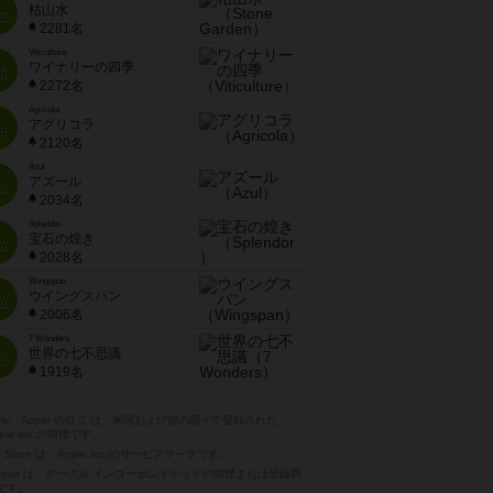
枯山水
位
2281名
Viticulture
ワイナリーの四季
位
2272名
Agricola
アグリコラ
位
2120名
Azul
アズール
位
2034名
Splendor
宝石の煌き
位
2028名
Wingspan
ウイングスパン
位
2006名
7 Wonders
世界の七不思議
位
1919名
pple、Apple のロゴ は、米国および他の国々で登録された
ple Inc.の商標です。
p Store は、Apple Inc.のサービスマークです。
ndroid は、グーグル インコーポレイテッドの商標または登録商
です。