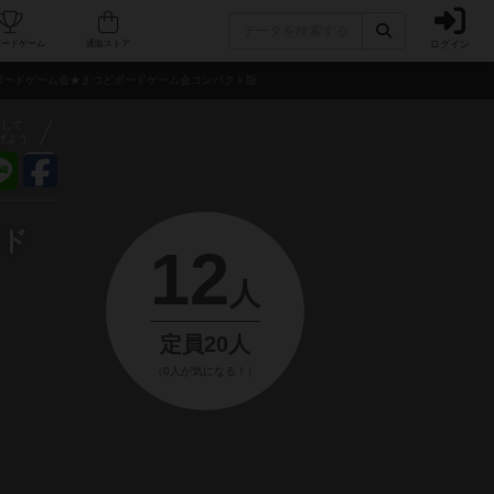
ログイン
フェ/店舗
人気ボードゲーム
通販ストア
心者ボードゲーム会★まつどボードゲーム会コンパクト版
アして
げよう
ード
12
人
定員20人
（0人が気になる！）