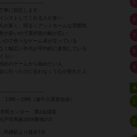
5
----------------------------
丁寧に対応します
インストしてくれる人が多い
6
人が多く、明るくアットホームな雰囲気
数が多いので選択肢の幅が広い
7
いので色々なゲーム卓が立っている
なく幅広い年代が平均的に参加している
8
2くらい
軽めのゲームから始めたい人
9
会に行ったのに合わなくて心が折れた人
----------------------------
土) 13時～19時（途中入退室自由）
1
”市民センター 第2会議室
馬橋1854番地の3
2
橋駅より徒歩7分