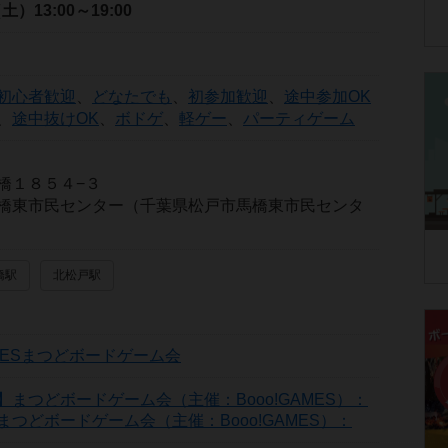
（土）
13:00～19:00
初心者歓迎
、
どなたでも
、
初参加歓迎
、
途中参加OK
、
途中抜けOK
、
ボドゲ
、
軽ゲー
、
パーティゲーム
橋１８５４−３
橋東市民センター（千葉県松戸市馬橋東市民センタ
橋駅
北松戸駅
AMESまつどボードゲーム会
つどボードゲーム会（主催：Booo!GAMES）：