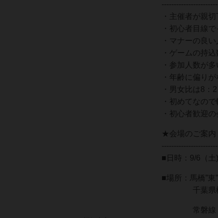
-----------------------
・主催者が親切
・初心者目線で
・マナーの良い
・ゲームの持込
・参加人数が多
・年齢に偏りが
・男女比は8：
・初めてなので
・初心者歓迎の
★会場のご案内
-----------------------
■日時：9/6（
■場所：馬橋”東
千葉県松戸市
常磐線：馬