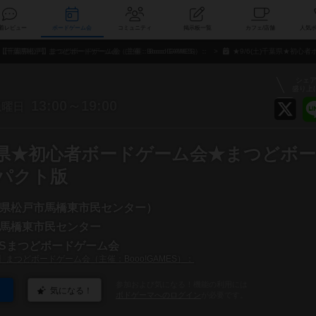
索
新着レビュー
ボードゲーム会
コミュニティ
掲示板一覧
カ
【千葉県松戸】まつどボードゲーム会（主催：Booo!GAMES）：
★9/6(土)千葉県★初
シェ
盛り上
土
13:00～19:00
曜日
千葉県★初心者ボードゲーム会★まつどボ
パクト版
県松戸市馬橋東市民センター）
馬橋東市民センター
MESまつどボードゲーム会
まつどボードゲーム会（主催：Booo!GAMES）：
参加および気になる！機能の利用には
気になる！
ボドゲーマへのログイン
が必要です。