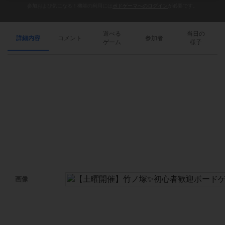
参加および気になる！機能の利用には
ボドゲーマへのログイン
が必要です。
遊べる
当日の
詳細内容
コメント
参加者
ゲーム
様子
画像