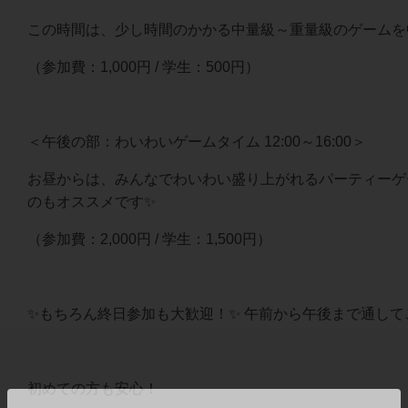
この時間は、少し時間のかかる中量級～重量級のゲームを
（参加費：1,000円 / 学生：500円）
＜午後の部：わいわいゲームタイム 12:00～16:00＞
お昼からは、みんなでわいわい盛り上がれるパーティーゲ
のもオススメです✨
（参加費：2,000円 / 学生：1,500円）
✨もちろん終日参加も大歓迎！✨ 午前から午後まで通してご
初めての方も安心！