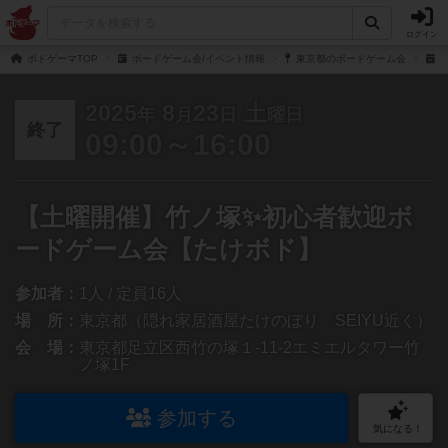
ログイン
ボドゲーマTOP
ボードゲーム会/イベント情報
東京都のボードゲーム会
【
2025
8
23
土
年
月
日
曜日
終了
09:00～16:00
【土曜開催】竹ノ塚✨初心者歓迎ボ
ードゲーム会【たけボド】
参加者：
1人 / 定員16人
場 所：
東京都（隠れ家居酒屋たけのぼり SEIYU近く）
会 場：
東京都足立区西竹の塚１-11-2エミエルタワー竹
ノ塚1F
参加する
気になる！