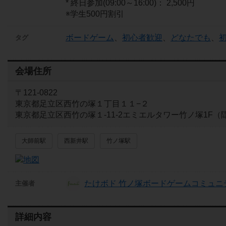
* 終日参加(09:00～16:00)： 2,500円
※学生500円割引
ボードゲーム
、
初心者歓迎
、
どなたでも
、
タグ
会場住所
〒121-0822
東京都足立区西竹の塚１丁目１１−２
東京都足立区西竹の塚１-11-2エミエルタワー竹ノ塚1F（
大師前駅
西新井駅
竹ノ塚駅
たけボド 竹ノ塚ボードゲームコミュニ
主催者
詳細内容