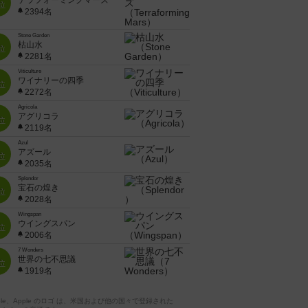
テラフォーミングマーズ
位
2394名
Stone Garden
枯山水
位
2281名
Viticulture
ワイナリーの四季
位
2272名
Agricola
アグリコラ
位
2119名
Azul
アズール
位
2035名
Splendor
宝石の煌き
位
2028名
Wingspan
ウイングスパン
位
2006名
7 Wonders
世界の七不思議
位
1919名
pple、Apple のロゴ は、米国および他の国々で登録された