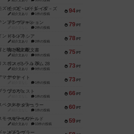
紹介文あり
3件の投稿
モズビ－ズ・レイダ－ズ
94
PT
紹介文あり
1件の投稿
テンプテーション
79
PT
紹介文なし
2件の投稿
インドネシア
78
PT
紹介文あり
2件の投稿
宵と暁の呪文書
75
PT
紹介文あり
8件の投稿
リスボン・トラム 28
73
PT
紹介文あり
9件の投稿
アマナイト
73
PT
紹介文なし
1件の投稿
ブラヴェスト
66
PT
紹介文なし
1件の投稿
スペクタキュラー
60
PT
紹介文なし
1件の投稿
スモールワールド
59
PT
紹介文あり
13件の投稿
ギャンブラー