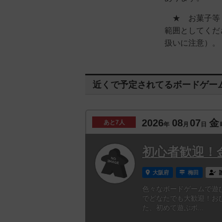
★ お菓子等・
範囲としてくだ
扱いに注意）。
近くで予定されてるボードゲー
2026
08
07
金
あと
7人
年
月
日
初心者歓迎！
大阪府
梅田
色々なボードゲームで遊
でどなたでも大歓迎！お
た、初めて遊ぶボ...