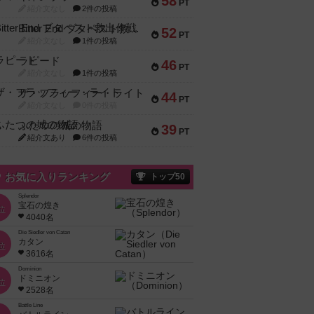
58
PT
紹介文なし
2件の投稿
Bitter End ブタペスト救出作戦
52
PT
紹介文なし
1件の投稿
ラピード
46
PT
紹介文なし
1件の投稿
ザ・フラッフィー・ライト
44
PT
紹介文なし
0件の投稿
ふたつの城の物語
39
PT
紹介文あり
6件の投稿
お気に入りランキング
トップ50
Splendor
宝石の煌き
位
4040名
Die Siedler von Catan
カタン
位
3616名
Dominion
ドミニオン
位
2528名
Battle Line