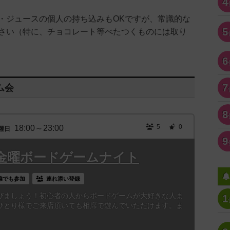
4
ジュースの個人の持ち込みもOKですが、常識的な
5
さい（特に、チョコレート等べたつくものには取り
6
7
ム会
8
5
0
18:00～23:00
曜日
9
金曜ボードゲームナイト
誰でも参加
連れ添い登録
びましょう！初心者の人からボードゲームが大好きな人ま
1
ひとり様でご来店頂いても相席で遊んでいただけます。ま