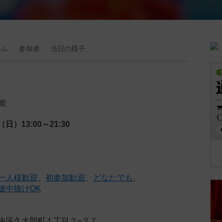
ーム
参加者
当日の
様子
能
日（日）
13:00～21:30
一人様歓迎
、
初参加歓迎
、
どなたでも
、
途中抜けOK
央区久太郎町１丁目２−２７