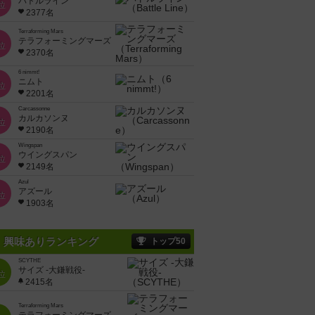
バトルライン
位
2377名
Terraforming Mars
テラフォーミングマーズ
位
2370名
6 nimmt!
ニムト
位
2201名
Carcassonne
カルカソンヌ
位
2190名
Wingspan
ウイングスパン
位
2149名
Azul
アズール
位
1903名
興味ありランキング
トップ50
SCYTHE
サイズ -大鎌戦役-
位
2415名
Terraforming Mars