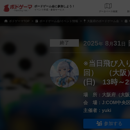
ボードゲーム会に参加しよう！
イベント作成・参加サービス
データベース
検
ボドゲーマTOP
ボードゲーム会/イベント情報
大阪府のボードゲーム会
2025
8
31
終了
年
月
日
※当日飛び入
回） （大阪）
(日) 13時～2
場 所：
大阪府（大阪
会 場：
J:COM中央
主催者：
yuki
参加する