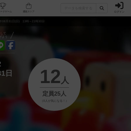
ログイン
フェ/店舗
人気ボードゲーム
通販ストア
8月31日(日) 13時～21時30分
アして
げよう
2
12
31日
人
定員25人
（0人が気になる！）