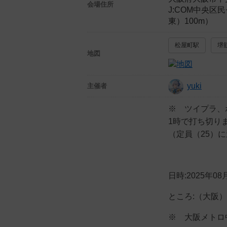
会場住所
J:COM中央
東）100m）
松屋町駅
堺
地図
yuki
主催者
※ ツイプラ、
1時で打ち切り
（定員（25）
日時:2025年08
ところ:（大阪
※ 大阪メトロ