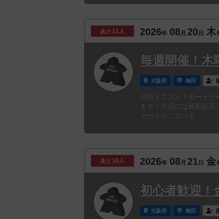
2026
08
20
木
あと
11人
年
月
日
毎週開催！木
大阪府
梅田
店長オススメ！ボードゲ
ます！当店には最新拡張
カードがございま...
2026
08
21
金
あと
10人
年
月
日
初心者歓迎！
大阪府
梅田