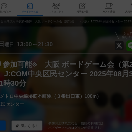
索
新着レビュー
ボードゲーム会
コミュニティ
掲示板一覧
カ
※当日飛び入り参加可能※ 大阪 ボードゲーム会（第2回） （大阪）J:COM中央区民センター 2025年0
シェ
盛り上
日
13:00～21:30
曜日
り参加可能※ 大阪 ボードゲーム会（第
J:COM中央区民センター 2025年08月
1時30分
メトロ中央線堺筋本町駅（３番出口東）100m）
区民センター
参加および気になる！機能の利用には
気になる！
ボドゲーマへのログイン
が必要です。