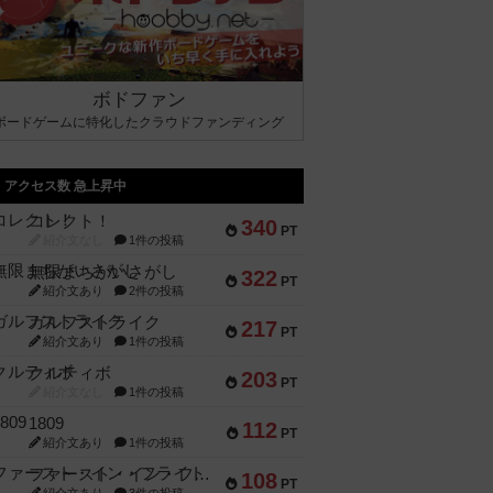
ボドファン
ボードゲームに特化したクラウドファンディング
アクセス数 急上昇中
コレクト！
340
PT
紹介文なし
1件の投稿
無限まちがいさがし
322
PT
紹介文あり
2件の投稿
ガルフストライク
217
PT
紹介文あり
1件の投稿
クルティボ
203
PT
紹介文なし
1件の投稿
1809
112
PT
紹介文あり
1件の投稿
ファースト・イン・フライト
108
PT