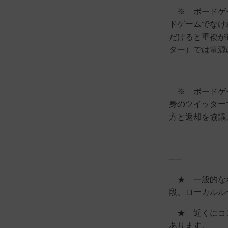
※ ボードゲー
ドゲームでなけ
だけると重複が
ター）では電源
※ ボードゲー
身のツイッター
方と返却を協議
-----
★ 一般的なボ
段、ローカルル
★ 近くにコン
あります。