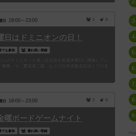
2
1
0
3
18:00～23:00
曜日
4
曜日はドミニオンの日！
誰でも参加
連れ添い登録
5
ームのドミニオンを遊ぶ交流会を毎週木曜日に開催してい
「略奪」や「繁栄第二版」などの日本語版全拡張とプロモ
6
7
8
2
0
18:00～23:00
曜日
9
金曜ボードゲームナイト
誰でも参加
連れ添い登録
※A