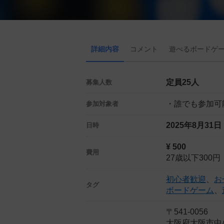
詳細内容
コメント
遊べる
ボード
ゲ
定員25人
募集人数
・誰でも参加可
参加対象者
2025年8月31
日時
¥ 500
費用
27歳以下300円
初心者歓迎
、
お
タグ
ボードゲーム
、
〒541-0056
大阪府大阪市中