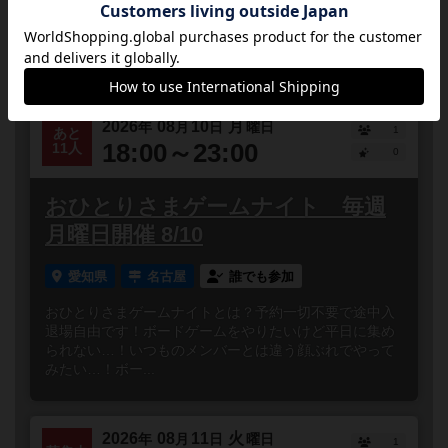
とに取り組んでいる一般社団法人地域とひとの関わり方
研究所（旧：Do It Yourself ）と申します。この度、...
#ボードゲーム
#デッキ構築
#お一人様歓迎
#賞金
#事前申込制
2026
08
10
月
年
月
日
曜日
1
あと
18:00～23:00
11人
0
おひとりさまゲームナイト 毎週
月曜日開催 8/10
愛知県
名古屋
誰でも参加
おひとりさまゲームナイトとは？予約一切不要で途中入
退場自由です！ボードゲームをやりたいけど平日に集め
られない…！いつものメンバーとは違う顔ぶれでやって
みたい…！ボー...
2026
08
11
火
年
月
日
曜日
1