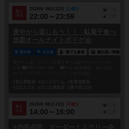
2026
08
22
土
年
月
日
曜日
1
あと
22:00～23:59
19人
0
夜中から楽しもう！！ 駄菓子食べ
放題オールナイトボドゲ会
愛知県
名古屋
誰でも参加
連れ添い登録
夜中から楽しもう！！駄菓子食べ放題オールナイトボド
ゲ会 ❶時間:22時～5時 ❷料金:(税込価格) 飲み放題
A➪３,３００円 （ソフトドリンク飲み放題...
#初心者歓迎
#ボードゲーム
#初参加歓迎
#どなたでも
#お一人様歓迎
#途中抜けOK
2026
08
23
日
年
月
日
曜日
1
あと
14:00～16:00
3人
0
※内容必読 マーダーミステリー会