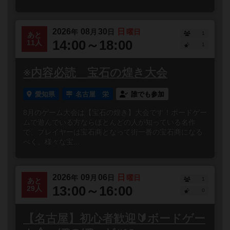
2026
08
30
日
年
月
日
曜日
1
あと
14:00～18:00
11人
1
※内容必読 宝石の煌き大会
愛知県
名古屋 栄
誰でも参加
8月のゲーム大会は【宝石の煌き】大会です！ボードゲー
ムで遊んでいる方ならほとんどの人が知っている名作
で、プレイヤーは宝石商となって街一番の宝石商になる
べく、様々な宝...
2026
09
06
日
年
月
日
曜日
1
あと
13:00～16:00
29人
0
【名古屋】初心者歓迎🔰ボードゲー