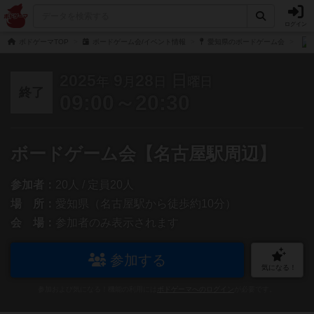
ログイン
ボドゲーマTOP
ボードゲーム会/イベント情報
愛知県のボードゲーム会
2025
9
28
日
年
月
日
曜日
終了
09:00～20:30
ボードゲーム会【名古屋駅周辺】
参加者：
20人 / 定員20人
場 所：
愛知県（名古屋駅から徒歩約10分）
会 場：
参加者のみ表示されます
参加する
気になる！
参加および気になる！機能の利用には
ボドゲーマへのログイン
が必要です。