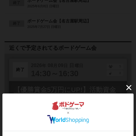
ボードゲーム会【名古屋駅周辺】
終了
2025年6月8日 日曜日
ボードゲーム会【名古屋駅周辺】
終了
2025年7月27日 日曜日
近くで予定されてるボードゲーム会
2026
08
09
日
年
月
日
曜日
5
終了
14:30～16:30
0
【優勝賞金5万円にUP!】活動資金
作りに！ボードゲーム大会参加者募
集（8/9＠名古屋）
愛知県
名古屋駅から徒歩4分
誰でも参加
私たちは、ゲームや楽しさを通じて社会課題に関わるこ