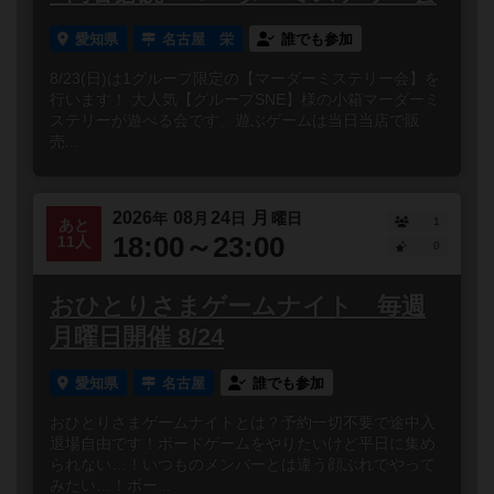
愛知県
名古屋 栄
誰でも参加
8/23(日)は1グループ限定の【マーダーミステリー会】を
行います！ 大人気【グループSNE】様の小箱マーダーミ
ステリーが遊べる会です。遊ぶゲームは当日当店で販
売...
2026
08
24
月
年
月
日
曜日
1
あと
18:00～23:00
11人
0
おひとりさまゲームナイト 毎週
月曜日開催 8/24
愛知県
名古屋
誰でも参加
おひとりさまゲームナイトとは？予約一切不要で途中入
退場自由です！ボードゲームをやりたいけど平日に集め
られない…！いつものメンバーとは違う顔ぶれでやって
みたい…！ボー...