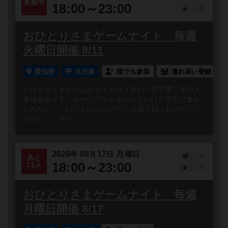
募集中
18:00～23:00
0
おひとりさまゲームナイト 毎週
火曜日開催 8/11
愛知県
名古屋
誰でも参加
連れ添い登録
おひとりさまゲームナイトとは？予約一切不要で途中入
退場自由です！ボードゲームをやりたいけど平日に集め
られない…！いつものメンバーとは違う顔ぶれでやって
みたい…！ボー...
2026
08
17
月
年
月
日
曜日
1
あと
18:00～23:00
11人
0
おひとりさまゲームナイト 毎週
月曜日開催 8/17