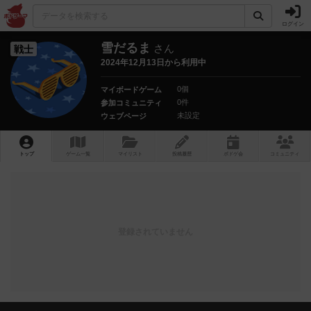
ログイン
雪だるま
さん
戦士
2024年12月13日から利用中
0個
マイボードゲーム
0件
参加コミュニティ
未設定
ウェブページ
トップ
ゲーム一覧
マイリスト
投稿履歴
ボ
ドゲ
会
コミュニティ
登録されていません