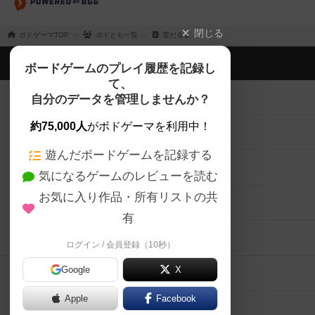
閉じる
ボドゲーマTOP
ボドとも一覧
雪だるま
ボドゲーマTOP
ボードゲームのプレイ履歴を記録し
て、
ボードゲームを検索する
自分のデータを管理しませんか？
約75,000人
がボドゲーマを利用中！
ボードゲームの新着レビュー
遊んだボードゲームを記録する
ボードゲーム会情報
気になるゲームのレビューを読む
お気に入り作品・所有リストの共
メカニクス特集
有
掲示板・トピックス
ログイン / 会員登録（10秒）
Google
X
ボドとも・会員一覧
Apple
Facebook
ボードゲーム業界コラム