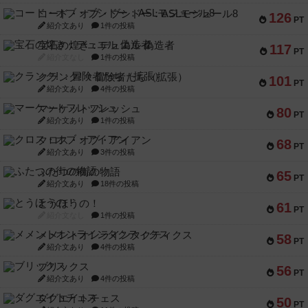
コード・オブ・ブシドー：ASLモジュール8
126
PT
紹介文あり
1件の投稿
宝石の煌き：デュエル 偽造者
117
PT
紹介文なし
1件の投稿
クランク! ：冒険者たち（拡張）
101
PT
紹介文あり
4件の投稿
マーケットフレッシュ
80
PT
紹介文あり
1件の投稿
クロス・オブ・アイアン
68
PT
紹介文あり
3件の投稿
ふたつの街の物語
65
PT
紹介文あり
18件の投稿
とうほうの！
61
PT
紹介文なし
1件の投稿
メメントオンラインタクティクス
58
PT
紹介文あり
4件の投稿
ブリックス
56
PT
紹介文あり
4件の投稿
ダグエイトチェス
50
PT