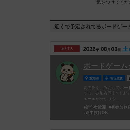
気をつけてくだ
近くで予定されてるボードゲー
2026
08
08
土
あと
7人
年
月
日
ボードゲーム
愛知県
名古屋駅
夏の夜を、みんなでボー
では、参加者同士で気軽
ルールが分かりや...
#初心者歓迎
#初参加歓
#途中抜けOK