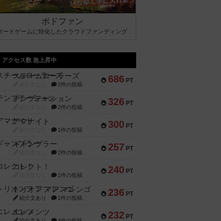
ボドファン
ボードゲームに特化したクラウドファンディング
アクセス数 急上昇中
スチームローラーズ
686
PT
紹介文なし
2件の投稿
テンプテーション
326
PT
紹介文なし
2件の投稿
アマナイト
300
PT
紹介文なし
1件の投稿
ギャンブラー
257
PT
紹介文なし
2件の投稿
コレクト！
240
PT
紹介文なし
1件の投稿
トリオンフ ア マレンゴ
236
PT
紹介文あり
1件の投稿
エレメンツ
232
PT
紹介文あり
4件の投稿