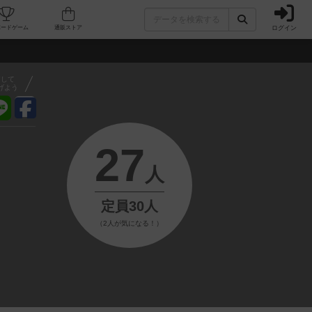
ログイン
フェ/店舗
人気ボードゲーム
通販ストア
アして
げよう
27
人
定員30人
（2人が気になる！）