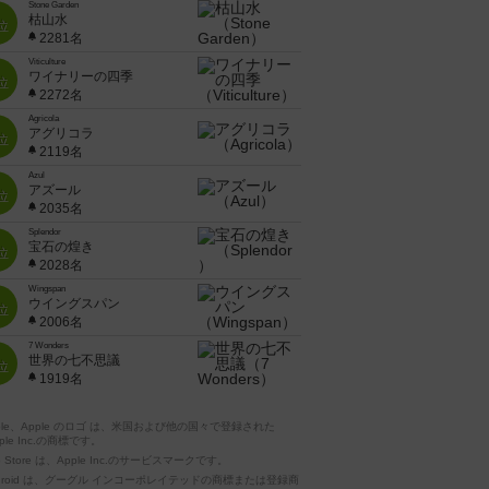
Stone Garden
枯山水
位
2281名
Viticulture
ワイナリーの四季
位
2272名
Agricola
アグリコラ
位
2119名
Azul
アズール
位
2035名
Splendor
宝石の煌き
位
2028名
Wingspan
ウイングスパン
位
2006名
7 Wonders
世界の七不思議
位
1919名
pple、Apple のロゴ は、米国および他の国々で登録された
ple Inc.の商標です。
p Store は、Apple Inc.のサービスマークです。
ndroid は、グーグル インコーポレイテッドの商標または登録商