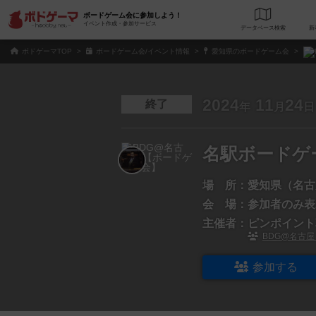
ボードゲーム会に参加しよう！
イベント作成・参加サービス
データベース
検
ボドゲーマTOP
ボードゲーム会/イベント情報
愛知県のボードゲーム会
2024
11
24
終了
年
月
日
名駅ボードゲ
場 所：
愛知県（名古
会 場：
参加者のみ表
主催者：
ピンポイント
BDG@名古
参加する