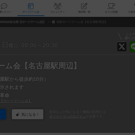
索
新着レビュー
ボードゲーム会
コミュニティ
掲示板一覧
カ
BDG@名古屋【ボードゲーム会】
名駅ボードゲーム会【名古屋駅周辺】
シェ
盛り上
日
09:00～20:30
曜日
ーム会【名古屋駅周辺】
屋駅から徒歩約10分）
示されます
革命
屋【ボードゲーム会】
参加および気になる！機能の利用には
気になる！
ボドゲーマへのログイン
が必要です。