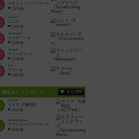
テラフォーミングマーズ
位
2370名
6 nimmt!
ニムト
位
2201名
Carcassonne
カルカソンヌ
位
2190名
Wingspan
ウイングスパン
位
2149名
Azul
アズール
位
1903名
興味ありランキング
トップ50
SCYTHE
サイズ -大鎌戦役-
位
2415名
Terraforming Mars
テラフォーミングマーズ
位
2394名