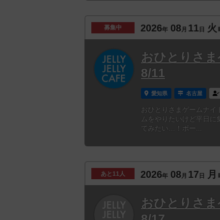
2026
08
11
火
募集中
年
月
日
おひとりさま
8/11
愛知県
名古屋
おひとりさまゲームナイ
ムをやりたいけど平日に
てみたい…！ボー...
2026
08
17
月
あと
11人
年
月
日
おひとりさま
8/17