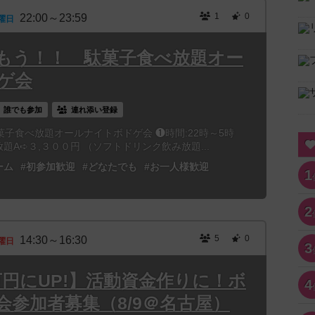
1
0
22:00～23:59
曜日
もう！！ 駄菓子食べ放題オー
ゲ会
誰でも参加
連れ添い登録
菓子食べ放題オールナイトボドゲ会 ❶時間:22時～5時
放題A➪３,３００円 （ソフトドリンク飲み放題...
ーム
#初参加歓迎
#どなたでも
#お一人様歓迎
1
2
5
0
14:30～16:30
曜日
3
万円にUP!】活動資金作りに！ボ
4
会参加者募集（8/9＠名古屋）