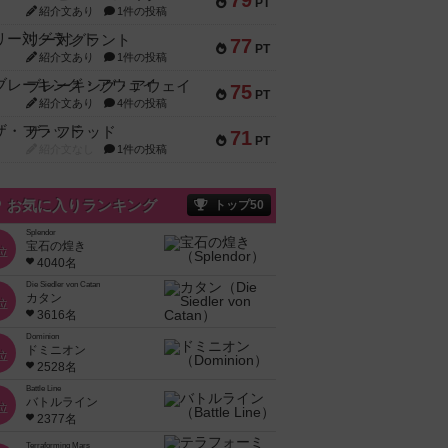
79
PT
紹介文あり
1件の投稿
リー対グラント
77
PT
紹介文あり
1件の投稿
ブレーキング・アウェイ
75
PT
紹介文あり
4件の投稿
ザ・フラッド
71
PT
紹介文なし
1件の投稿
お気に入りランキング
トップ50
Splendor
宝石の煌き
位
4040名
Die Siedler von Catan
カタン
位
3616名
Dominion
ドミニオン
位
2528名
Battle Line
バトルライン
位
2377名
Terraforming Mars