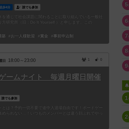
5
徒歩4分
誰でも参加
さを通じて社会課題に関わることに取り組んでいる一般社
6
究所（旧：Do It Yourself ）と申します。この
7
構築
#お一人様歓迎
#賞金
#事前申込制
8
1
0
18:00～23:00
曜日
9
ゲームナイト 毎週月曜日開催
1
誰でも参加
トとは？予約一切不要で途中入退場自由です！ボードゲー
集められない…！いつものメンバーとは違う顔ぶれでやっ
2