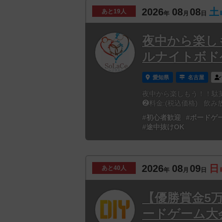
2026
08
08
土
あと
19人
年
月
日
夜中から楽し
ルナイトボド
愛知県
名古屋
夜中から楽しもう！！駄
❷料金:(税込価格) 飲み
#初心者歓迎
#ボードゲ
#途中抜けOK
2026
08
09
日
あと
40人
年
月
日
【優勝賞金5
ードゲーム大