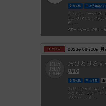
愛知県
名古屋駅から
私たちは、ゲームや楽し
団法人地域とひとの関わり方研
度、...
#ボードゲーム
#デッキ
2026
08
10
月
あと
11人
年
月
日
おひとりさま
8/10
愛知県
名古屋
おひとりさまゲームナイ
ムをやりたいけど平日に
てみたい…！ボー...