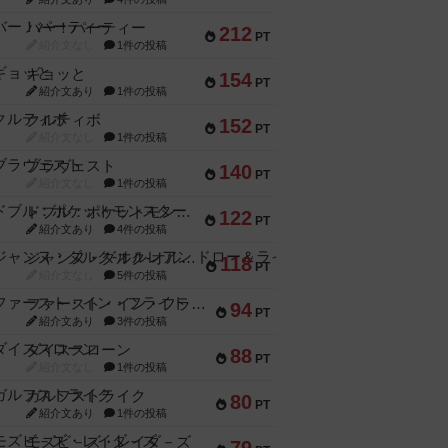
バー！パーティー
212
PT
紹介文なし
1件の投稿
ギョッと
154
PT
紹介文あり
1件の投稿
クルティボ
152
PT
紹介文なし
1件の投稿
ブラヴェスト
140
PT
紹介文なし
1件の投稿
ドブル：ポケットモンスター
122
PT
紹介文あり
4件の投稿
ジャンヌ・ダルク-オルレアン ドロー＆ライト
118
PT
紹介文なし
5件の投稿
ファースト・イン・フライト
94
PT
紹介文あり
3件の投稿
ダイススローン
88
PT
紹介文なし
1件の投稿
ガルフストライク
80
PT
紹介文あり
1件の投稿
モズビ－ズ・レイダ－ズ