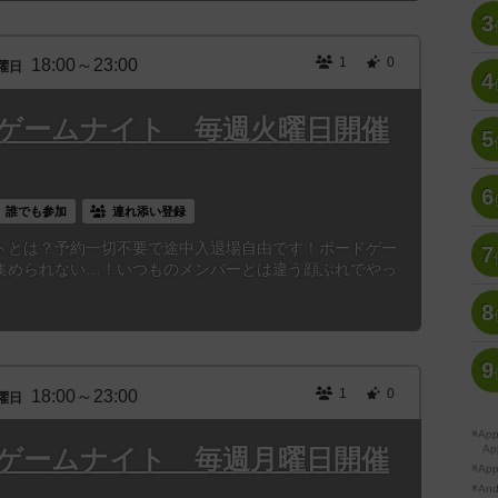
3
1
0
18:00～23:00
曜日
4
ゲームナイト 毎週火曜日開催
5
6
誰でも参加
連れ添い登録
トとは？予約一切不要で途中入退場自由です！ボードゲー
7
集められない…！いつものメンバーとは違う顔ぶれでやっ
8
9
1
0
18:00～23:00
曜日
※A
Ap
ゲームナイト 毎週月曜日開催
※Ap
※A