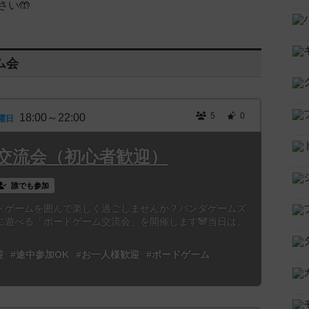
さい🤲
ム会
5
0
18:00～22:00
曜日
交流会（初心者歓迎）
誰でも参加
ドゲームを囲んで楽しく過ごしませんか？パンダゲームズ
に遊べる「ボードゲーム交流会」を開催します🐼当日は、
迎
#途中参加OK
#お一人様歓迎
#ボードゲーム