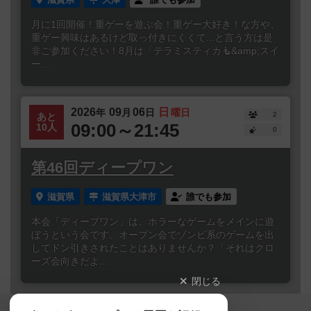
月に1回開催！重ゲーを遊ぶ会！重ゲー大好き！な方や、
重ゲー興味はあるけど取っ付きにくくて...と言う方は是
非ご参加ください！8月は「テラミスティカ🧜&amp;スイ
ー...
2026
09
06
日
年
月
日
曜日
2
あと
09:00～21:45
10人
0
第46回ディープワン
滋賀県
滋賀県大津市
誰でも参加
本会「ディープワン」は、ホラーなゲームをメインに遊
ぼうという会です。オープン会でゾンビ系のゲームを出
してドン引きされたことはありませんか？「それはクロ
ーズ会向きだよ...
閉じる
Copyright (c)