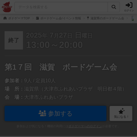
ログイン
ボドゲーマTOP
ボードゲーム会/イベント情報
滋賀県のボードゲーム会
2025
7
27
日
年
月
日
曜日
終了
13:00～20:00
第1７回 滋賀 ボードゲーム会
参加者：
9人 / 定員10人
場 所：
滋賀県（大津市ふれあいプラザ 明日都４階）
会 場：
大津市ふれあいプラザ
参加する
気になる！
参加および気になる！機能の利用には
ボドゲーマへのログイン
が必要です。