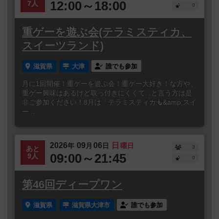
12:00～18:00
7人
0
重ゲーを遊ぶ会(テラミスティカ、
スイーツランド)
滋賀県
大津
誰でも参加
月に1回開催！重ゲーを遊ぶ会！重ゲー大好き！な方や、
重ゲー興味はあるけど取っ付きにくくて...と言う方は是
非ご参加ください！8月は「テラミスティカ🧜&amp;スイ
ー...
2026
09
06
日
年
月
日
曜日
3
あと
09:00～21:45
9人
0
第46回ディープワン
滋賀県
滋賀県大津市
誰でも参加