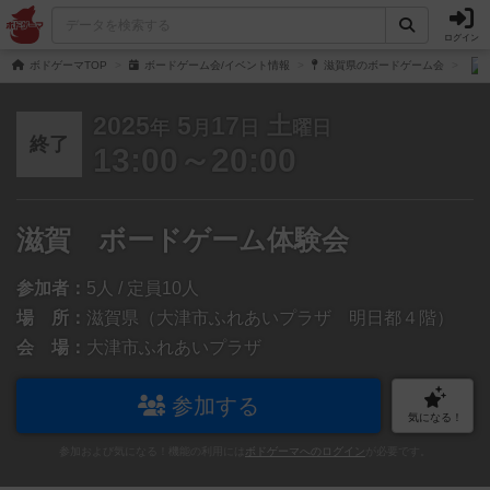
ログイン
ボドゲーマTOP
ボードゲーム会/イベント情報
滋賀県のボードゲーム会
2025
5
17
土
年
月
日
曜日
終了
13:00～20:00
滋賀 ボードゲーム体験会
参加者：
5人 / 定員10人
場 所：
滋賀県（大津市ふれあいプラザ 明日都４階）
会 場：
大津市ふれあいプラザ
参加する
気になる！
参加および気になる！機能の利用には
ボドゲーマへのログイン
が必要です。