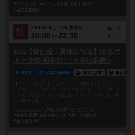
#どなたでも
#お一人様歓迎
#途中抜けOK
#途中参加OK
2026
08
12
水
年
月
日
曜日
5
あと
19:00～22:30
15人
0
8/12【🌻お盆・夏休み歓迎】ゆるボ
ドゲ会🎲 初参加・1人参加多数✨
東京都
池袋駅徒歩5分
誰でも参加
連れ添い登
【こんな会です💡】「ボードゲーム興味あるけどやった
ことない…」「1人で行っても大丈夫かな？」「お盆、せ
っかくなら誰かと楽しく過ごしたい🌻」「今年の夏、新
しい友達や趣...
#ボードゲーム
#初心者歓迎
#どなたでも
#初参加歓迎
#途中参加OK
#お一人様歓迎
#途中抜けOK