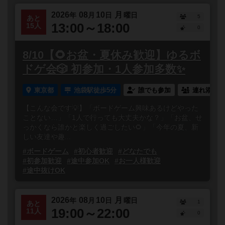
2026
08
10
月
年
月
日
曜日
5
あと
13:00～18:00
15人
0
8/10【🌻お盆・夏休み歓迎】ゆるボ
ドゲ会🎲 初参加・1人参加多数✨
東京都
池袋駅徒歩5分
誰でも参加
連れ添い登
【こんな会です💡】「ボードゲーム興味あるけどやった
ことない…」「1人で行っても大丈夫かな？」「お盆、せ
っかくなら誰かと楽しく過ごしたい🌻」「今年の夏、新
しい友達や趣...
#ボードゲーム
#初心者歓迎
#どなたでも
#初参加歓迎
#途中参加OK
#お一人様歓迎
#途中抜けOK
2026
08
10
月
年
月
日
曜日
1
あと
19:00～22:00
11人
0