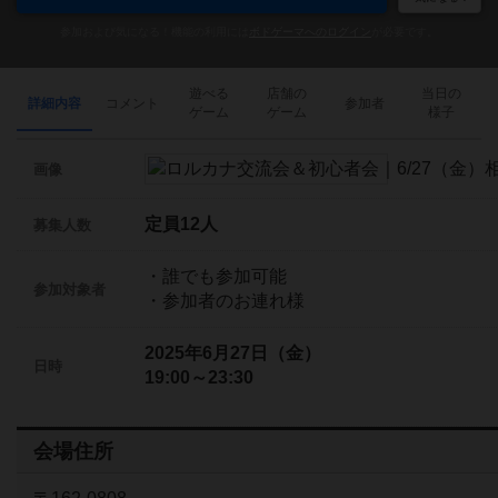
参加および気になる！機能の利用には
ボドゲーマへのログイン
が必要です。
遊べる
店舗の
当日の
詳細内容
コメント
参加者
ゲーム
ゲーム
様子
画像
定員12人
募集人数
・誰でも参加可能
参加対象者
・参加者のお連れ様
2025年6月27日（金）
日時
19:00～23:30
会場住所