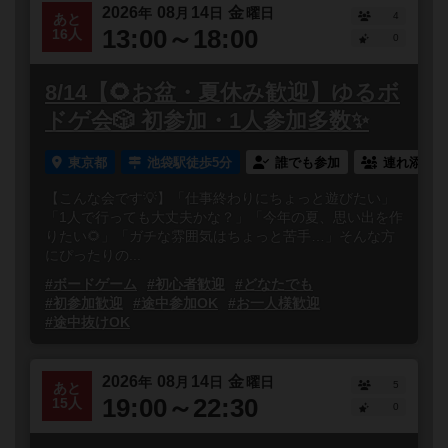
2026
08
14
金
年
月
日
曜日
4
あと
13:00～18:00
16人
0
8/14【🌻お盆・夏休み歓迎】ゆるボ
ドゲ会🎲 初参加・1人参加多数✨
東京都
池袋駅徒歩5分
誰でも参加
連れ添い登
【こんな会です💡】「仕事終わりにちょっと遊びたい」
「1人で行っても大丈夫かな？」「今年の夏、思い出を作
りたい🌻」「ガチな雰囲気はちょっと苦手…」そんな方
にぴったりの...
#ボードゲーム
#初心者歓迎
#どなたでも
#初参加歓迎
#途中参加OK
#お一人様歓迎
#途中抜けOK
2026
08
14
金
年
月
日
曜日
5
あと
19:00～22:30
15人
0