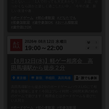
ことない…」「1人で行っても大丈夫かな？」「お盆、せ
っかくなら誰かと楽しく過ごしたい🌻」「今年の夏、新
しい友達や趣...
#ボードゲーム
#初心者歓迎
#どなたでも
#初参加歓迎
#途中参加OK
#お一人様歓迎
#途中抜けOK
2026
08
12
水
年
月
日
曜日
1
あと
19:00～22:00
15人
0
【8月12日(水)】軽ゲー相席会 高
田馬場駅から徒歩２分
東京都
新宿、早稲田、高田馬場
誰でも参加
高田馬場駅から徒歩2分のボードゲームハウスLIGにて相
席会を開催します！今回はプレイ時間～1時間未満の軽め
のゲームで遊びます！相席会とはボードゲームを遊びた
い人同士...
#ボードゲーム
#初心者歓迎
#初参加歓迎