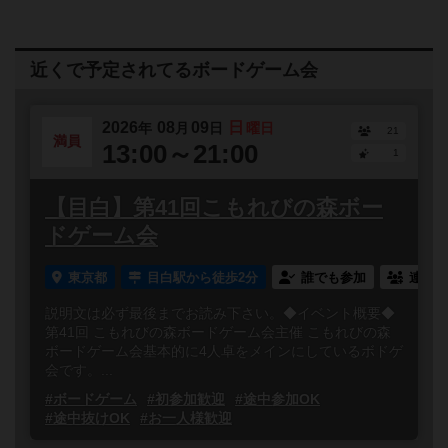
近くで予定されてるボードゲーム会
2026
08
09
日
年
月
日
曜日
21
満員
13:00～21:00
1
【目白】第41回こもれびの森ボー
ドゲーム会
東京都
目白駅から徒歩2分
誰でも参加
連れ添
説明文は必ず最後までお読み下さい。◆イベント概要◆
第41回 こもれびの森ボードゲーム会主催 こもれびの森
ボードゲーム会基本的に4人卓をメインにしているボドゲ
会です。...
#ボードゲーム
#初参加歓迎
#途中参加OK
#途中抜けOK
#お一人様歓迎