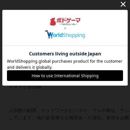
⚠️感染予防対策ご協力ください
※店内定期的に換気します。
※来店時に検温します37.5℃以上の場合参加をお断りい
※体調が良くない場合参加お控えください。
※手をアルコール消毒お願いします。
※マスク必須😷
⚠️宗教の勧誘、ネットワークビジネス・マルチ商法、ナ
しています。他の参加者から報告あった場合、参加をお断