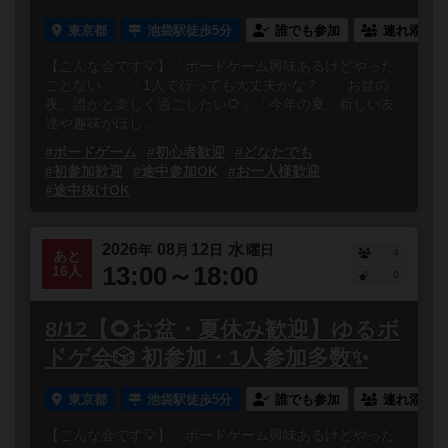
東京都
池袋駅徒歩5分
誰でも参加
連れ添い登
【こんな会です💡】「ボードゲーム興味あるけどやった
ことない…」「1人で行っても大丈夫かな？」「お盆の
夜、誰かと楽しく過ごしたい🌻」「今年の夏、新しい友
達や趣味がほし...
#ボードゲーム
#初心者歓迎
#どなたでも
#初参加歓迎
#途中参加OK
#お一人様歓迎
#途中抜けOK
2026
08
12
水
年
月
日
曜日
4
あと
13:00～18:00
16人
0
8/12【🌻お盆・夏休み歓迎】ゆるボ
ドゲ会🎲 初参加・1人参加多数✨
東京都
池袋駅徒歩5分
誰でも参加
連れ添い登
【こんな会です💡】「ボードゲーム興味あるけどやった