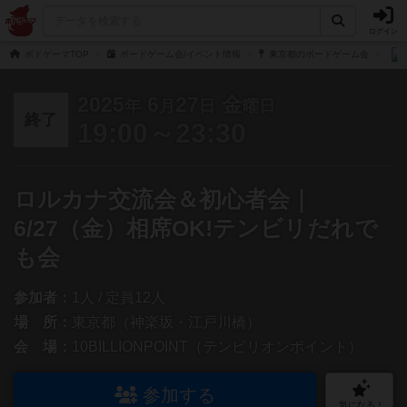
ログイン
ボドゲーマTOP
ボードゲーム会/イベント情報
東京都のボードゲーム会
2025
6
27
金
年
月
日
曜日
終了
19:00～23:30
ロルカナ交流会＆初心者会｜
6/27（金）相席OK!テンビリだれで
も会
参加者：
1人 / 定員12人
場 所：
東京都（神楽坂・江戸川橋）
会 場：
10BILLIONPOINT（テンビリオンポイント）
参加する
気になる！