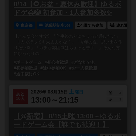
8/14【🌻お盆・夏休み歓迎】ゆるボ
ドゲ会🎲 初参加・1人参加多数✨
東京都
池袋駅徒歩5分
誰でも参加
連れ添い登
【こんな会です💡】「仕事終わりにちょっと遊びたい」
「1人で行っても大丈夫かな？」「今年の夏、思い出を作
りたい🌻」「ガチな雰囲気はちょっと苦手…」そんな方
にぴったりの...
#ボードゲーム
#初心者歓迎
#どなたでも
#初参加歓迎
#途中参加OK
#お一人様歓迎
#途中抜けOK
2026
08
15
土
年
月
日
曜日
2
あと
13:00～21:15
10人
3
【@新宿】 8/15土曜 13:00～ゆるボ
ードゲーム会【誰でも歓迎！】