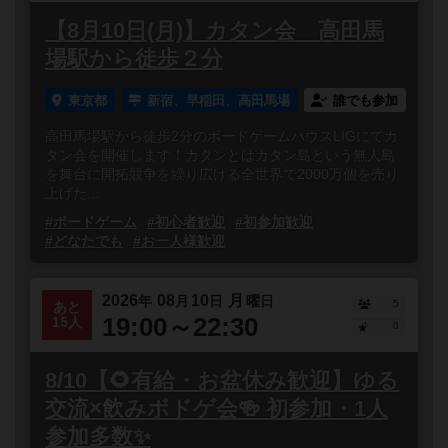
【8月10日(月)】カタン会 高田馬
場駅から徒歩２分
東京都
新宿、早稲田、高田馬場
誰でも参加
高田馬場駅から徒歩2分のボードゲームハウスLIGにてカ
タン会を開催します！カタンとはカタン島という無人島
を舞台に開拓競争を繰り広げる全世界で2000万個を売り
上げた...
#ボードゲーム
#初心者歓迎
#初参加歓迎
#どなたでも
#お一人様歓迎
2026
08
10
月
年
月
日
曜日
5
あと
19:00～22:30
15人
0
8/10【🌻有給・お盆休み歓迎】ゆる
交流×飲みボドゲ会🍻 初参加・1人
参加多数✨