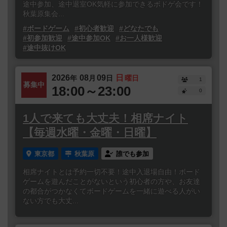
途中参加、途中退室OK気軽に参加できるボドゲ会です！
秋葉原集会...
#ボードゲーム
#初心者歓迎
#どなたでも
#初参加歓迎
#途中参加OK
#お一人様歓迎
#途中抜けOK
2026
08
09
日
年
月
日
曜日
1
募集中
18:00～23:00
0
1人で来ても大丈夫！相席ナイト
【毎週水曜・金曜・日曜】
東京都
秋葉原
誰でも参加
相席ナイトとは予約一切不要！途中入退場自由！ボード
ゲームを遊んだことがないという初心者の方や、お友達
の都合がつかなくてボードゲームを一緒に遊べる人がい
ない方でも大丈...