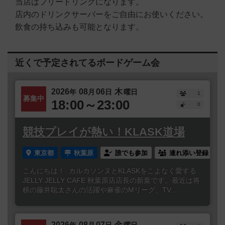
当店はフリードリンクになります。
店内のドリンクサーバーをご自由にお使いください。
飲食の持ち込みも可能となります。
近くで予定されてるボードゲーム会
2026
08
06
木
年
月
日
曜日
1
募集中
18:00～23:00
0
競技プレイが熱い！KLASK道場
東京都
秋葉原
誰でも参加
連れ添い登録
こんにちは！ カルカソンヌとKLASKをこよなく愛する
JELLY JELLY CAFE 秋葉原店店長の新葉です。最近は将
棋の藤井聡太さんの活躍や麻雀のMリーグ、TV...
2026
08
07
金
年
月
日
曜日