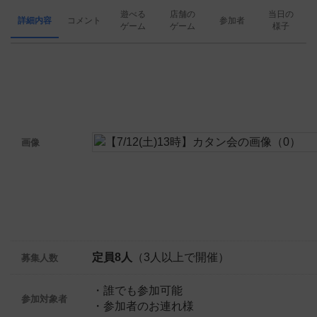
遊べる
店舗の
当日の
詳細内容
コメント
参加者
ゲーム
ゲーム
様子
画像
定員8人
（3人以上で開催）
募集人数
・誰でも参加可能
参加対象者
・参加者のお連れ様