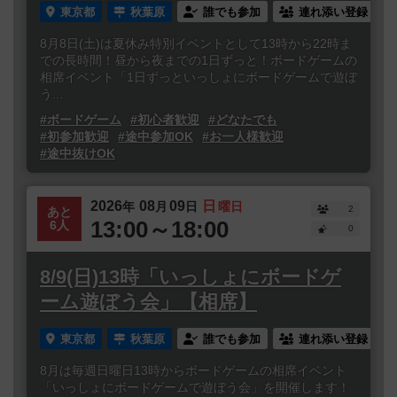
東京都
秋葉原
誰でも参加
連れ添い登録
8月8日(土)は夏休み特別イベントとして13時から22時ま
での長時間！昼から夜までの1日ずっと！ボードゲームの
相席イベント「1日ずっといっしょにボードゲームで遊ぼ
う...
#ボードゲーム
#初心者歓迎
#どなたでも
#初参加歓迎
#途中参加OK
#お一人様歓迎
#途中抜けOK
2026
08
09
日
年
月
日
曜日
2
あと
13:00～18:00
6人
0
8/9(日)13時「いっしょにボードゲ
ーム遊ぼう会」【相席】
東京都
秋葉原
誰でも参加
連れ添い登録
8月は毎週日曜日13時からボードゲームの相席イベント
「いっしょにボードゲームで遊ぼう会」を開催します！