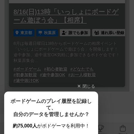
8/16(日)13時「いっしょにボードゲ
ーム遊ぼう会」【相席】
東京都
秋葉原
誰でも参加
連れ添い登録
8月は毎週日曜日13時からボードゲームの相席イベント
「いっしょにボードゲームで遊ぼう会」を開催します！
途中参加、途中退室OK気軽に参加できるボドゲ会です！
秋葉原集会...
#ボードゲーム
#初心者歓迎
#どなたでも
#初参加歓迎
#途中参加OK
#お一人様歓迎
#途中抜けOK
閉じる
Copyright (c)
ボードゲームのプレイ履歴を記録し
【ボドゲーマ】ボードゲームの総合情報サイト
て、
All rights reserved.
自分のデータを管理しませんか？
約75,000人
がボドゲーマを利用中！