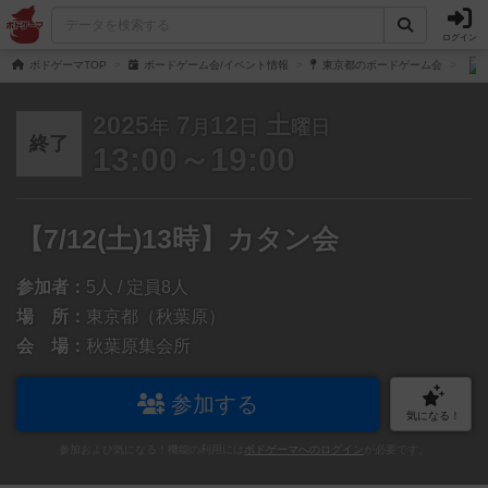
ログイン
ボドゲーマTOP
ボードゲーム会/イベント情報
東京都のボードゲーム会
2025
7
12
土
年
月
日
曜日
終了
13:00～19:00
【7/12(土)13時】カタン会
参加者：
5人 / 定員8人
場 所：
東京都（秋葉原）
会 場：
秋葉原集会所
参加する
気になる！
参加および気になる！機能の利用には
ボドゲーマへのログイン
が必要です。