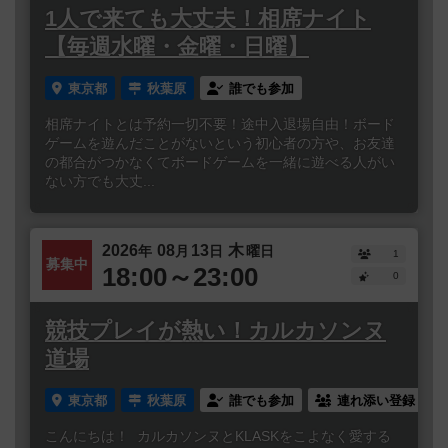
1人で来ても大丈夫！相席ナイト
【毎週水曜・金曜・日曜】
東京都
秋葉原
誰でも参加
相席ナイトとは予約一切不要！途中入退場自由！ボード
ゲームを遊んだことがないという初心者の方や、お友達
の都合がつかなくてボードゲームを一緒に遊べる人がい
ない方でも大丈...
2026
08
13
木
年
月
日
曜日
1
募集中
18:00～23:00
0
競技プレイが熱い！カルカソンヌ
道場
東京都
秋葉原
誰でも参加
連れ添い登録
こんにちは！ カルカソンヌとKLASKをこよなく愛する