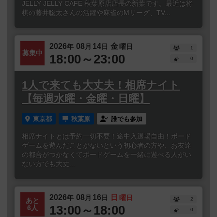
JELLY JELLY CAFE 秋葉原店店長の新葉です。最近は将
棋の藤井聡太さんの活躍や麻雀のMリーグ、TV...
2026
08
14
金
年
月
日
曜日
1
募集中
18:00～23:00
0
1人で来ても大丈夫！相席ナイト
【毎週水曜・金曜・日曜】
東京都
秋葉原
誰でも参加
相席ナイトとは予約一切不要！途中入退場自由！ボード
ゲームを遊んだことがないという初心者の方や、お友達
の都合がつかなくてボードゲームを一緒に遊べる人がい
ない方でも大丈...
2026
08
16
日
年
月
日
曜日
2
あと
13:00～18:00
6人
0