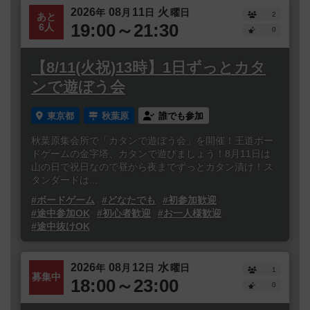
2026
08
11
火
年
月
日
曜日
2
あと
19:00～21:30
6人
0
【8/11(火祝)13時】1日ずっとカタ
ンで遊ぼう会
東京都
秋葉原
誰でも参加
秋葉原集会所で「カタンで遊ぼう会」を開催！王道ボー
ドゲームの金字塔、カタンで遊びましょう！8月11日は
山の日で祝日なので昼から夜までずっとカタン漬け！ス
タンダードは...
#ボードゲーム
#どなたでも
#初参加歓迎
#途中参加OK
#初心者歓迎
#お一人様歓迎
#途中抜けOK
2026
08
12
水
年
月
日
曜日
1
募集中
18:00～23:00
0