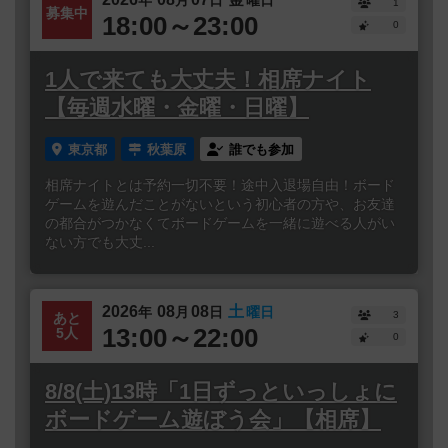
1
募集中
18:00～23:00
0
1人で来ても大丈夫！相席ナイト
【毎週水曜・金曜・日曜】
東京都
秋葉原
誰でも参加
相席ナイトとは予約一切不要！途中入退場自由！ボード
ゲームを遊んだことがないという初心者の方や、お友達
の都合がつかなくてボードゲームを一緒に遊べる人がい
ない方でも大丈...
2026
08
08
土
年
月
日
曜日
3
あと
13:00～22:00
5人
0
8/8(土)13時「1日ずっといっしょに
ボードゲーム遊ぼう会」【相席】