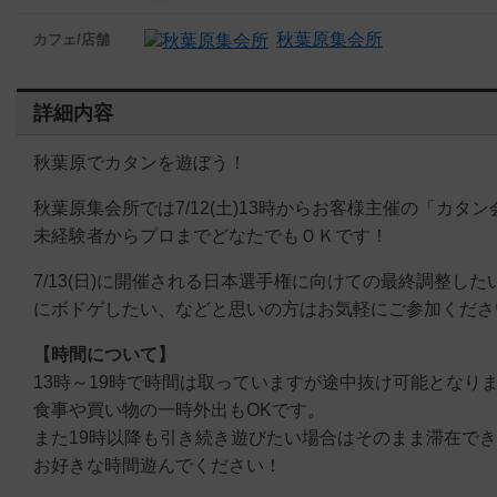
秋葉原集会所
カフェ/店舗
詳細内容
秋葉原でカタンを遊ぼう！
秋葉原集会所では7/12(土)13時からお客様主催の「カタ
未経験者からプロまでどなたでもＯＫです！
7/13(日)に開催される日本選手権に向けての最終調整
にボドゲしたい、などと思いの方はお気軽にご参加くださ
【時間について】
13時～19時で時間は取っていますが途中抜け可能となり
食事や買い物の一時外出もOKです。
また19時以降も引き続き遊びたい場合はそのまま滞在で
お好きな時間遊んでください！