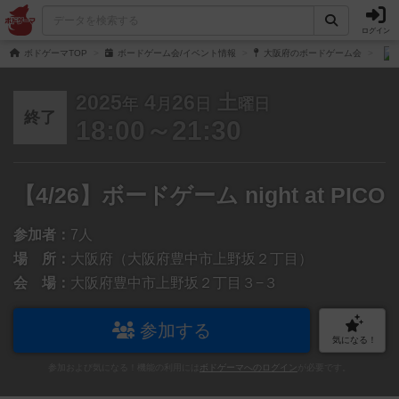
ログイン
ボドゲーマTOP
ボードゲーム会/イベント情報
大阪府のボードゲーム会
2025
4
26
土
年
月
日
曜日
終了
18:00～21:30
【4/26】ボードゲーム night at PICO
参加者：
7人
場 所：
大阪府（大阪府豊中市上野坂２丁目）
会 場：
大阪府豊中市上野坂２丁目３−３
参加する
気になる！
参加および気になる！機能の利用には
ボドゲーマへのログイン
が必要です。