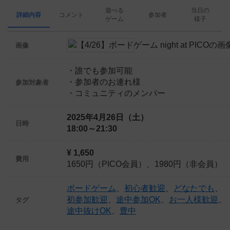
遊べる
当日の
詳細内容
コメント
参加者
ゲーム
様子
画像
・誰でも参加可能
・参加者のお連れ様
参加対象者
・コミュニティのメンバー
2025年4月26日（土）
日時
18:00～21:30
¥ 1,650
費用
1650円（PICO会員）、1980円（非会員）
ボードゲーム
、
初心者歓迎
、
どなたでも
、
初参加歓迎
、
途中参加OK
、
お一人様歓迎
、
タグ
途中抜けOK
、
豊中