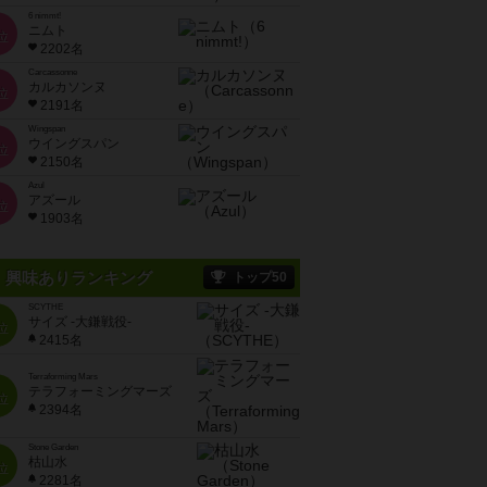
6 nimmt!
ニムト
位
2202名
Carcassonne
カルカソンヌ
位
2191名
Wingspan
ウイングスパン
位
2150名
Azul
アズール
位
1903名
興味ありランキング
トップ50
SCYTHE
サイズ -大鎌戦役-
位
2415名
Terraforming Mars
テラフォーミングマーズ
位
2394名
Stone Garden
枯山水
位
2281名