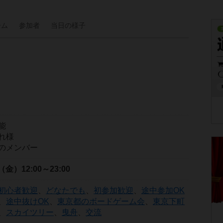
ーム
参加者
当日の
様子
能
れ様
のメンバー
日（金）
12:00～23:00
初心者歓迎
、
どなたでも
、
初参加歓迎
、
途中参加OK
、
途中抜けOK
、
東京都のボードゲーム会
、
東京下町
、
スカイツリー
、
曳舟
、
交流