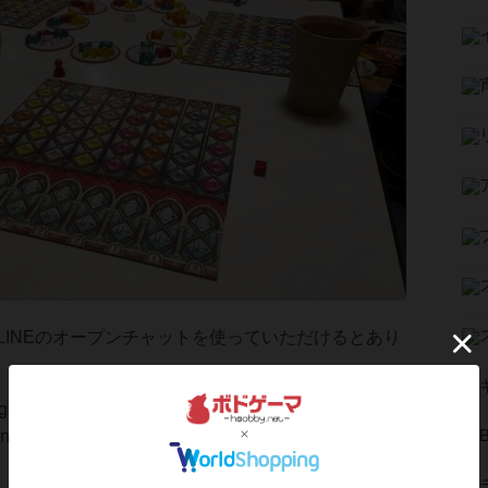
LINEのオープンチャットを使っていただけるとあり
e/ti/g2/ilLmo2KNPpQ-a0CUbMn5myXoBh8rVmuCrahok
invitation&utm_medium=link_copy&utm_campaign=d