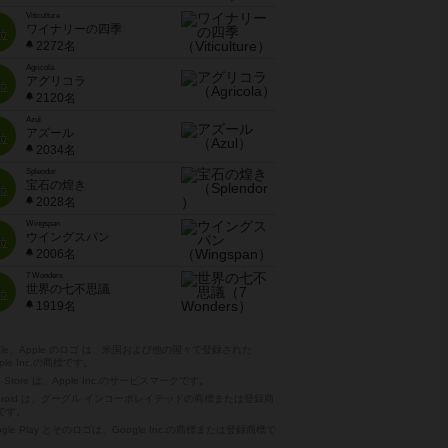
Viticulture
ワイナリーの四季
位
2272名
Agricola
アグリコラ
位
2120名
Azul
アズール
位
2034名
Splendor
宝石の煌き
位
2028名
Wingspan
ウイングスパン
位
2006名
7 Wonders
世界の七不思議
位
1919名
pple、Apple のロゴ は、米国および他の国々で登録された
ple Inc.の商標です。
p Store は、Apple Inc.のサービスマークです。
ndroid は、グーグル インコーポレイテッドの商標または登録商
です。
ogle Play とそのロゴは、Google Inc.の商標または登録商標で
。