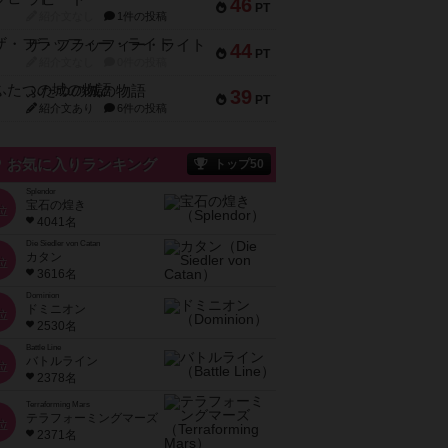
46
PT
紹介文なし
1件の投稿
ザ・フラッフィー・ライト
44
PT
紹介文なし
0件の投稿
ふたつの城の物語
39
PT
紹介文あり
6件の投稿
お気に入りランキング
トップ50
Splendor
宝石の煌き
位
4041名
Die Siedler von Catan
カタン
位
3616名
Dominion
ドミニオン
位
2530名
Battle Line
バトルライン
位
2378名
Terraforming Mars
テラフォーミングマーズ
位
2371名