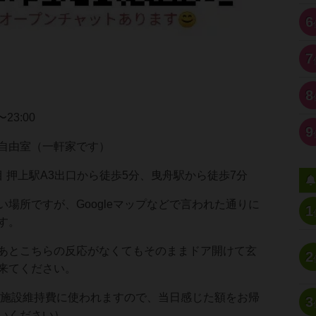
6
7
8
〜23:00
9
自由室（一軒家です）
上駅A3出口から徒歩5分、曳舟駅から徒歩7分
い場所ですが、Googleマップなどで言われた通りに
1
す。
あとこちらの反応がなくてもそのままドア開けて玄
2
来てください。
（施設維持費に使われますので、当日感じた額をお帰
3
いください）