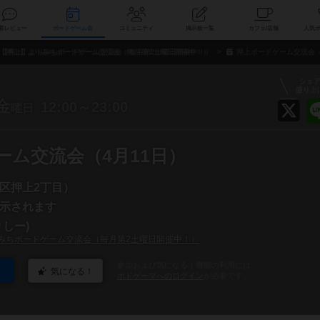
索
新着レビュー
ボードゲーム会
コミュニティ
掲示板一覧
カ
【押上】よりみちボードゲーム交流会（毎月第2土曜日開催中！）
押上ボードゲーム交流会（
シェ
盛り上
金
12:00～23:00
曜日
ーム交流会（4月11日）
区押上2丁目）
示されます
しー)
みちボードゲーム交流会（毎月第2土曜日開催中！）
参加および気になる！機能の利用には
気になる！
ボドゲーマへのログイン
が必要です。