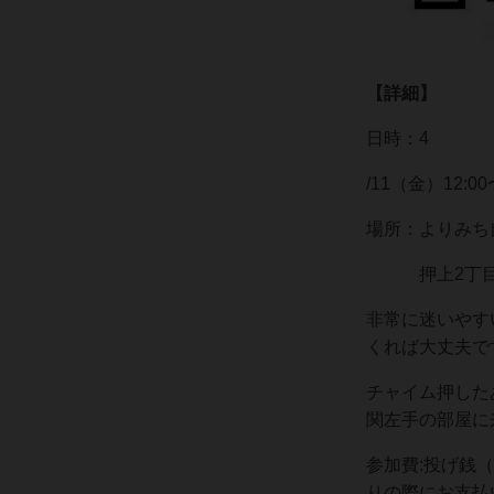
【詳細】
日時：4
/11（金）12:00
場所：よりみち
押上2丁目 押
非常に迷いやす
くれば大丈夫で
チャイム押した
関左手の部屋に
参加費:投げ銭
りの際にお支払