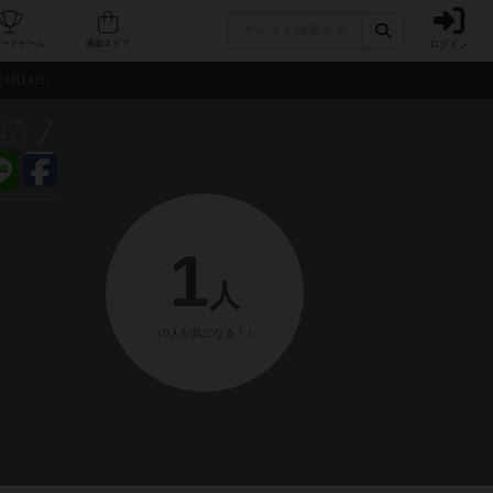
ログイン
フェ/店舗
人気ボードゲーム
通販ストア
4月11日）
アして
げよう
1
人
（0人が気になる！）