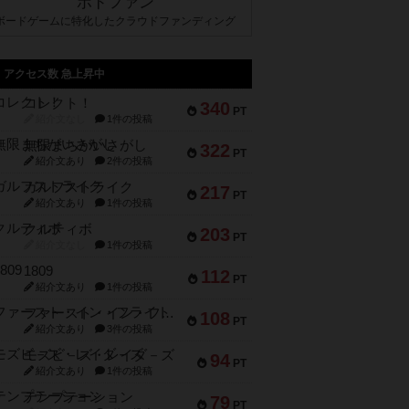
ボドファン
ボードゲームに特化したクラウドファンディング
アクセス数 急上昇中
コレクト！
340
PT
紹介文なし
1件の投稿
無限まちがいさがし
322
PT
紹介文あり
2件の投稿
ガルフストライク
217
PT
紹介文あり
1件の投稿
クルティボ
203
PT
紹介文なし
1件の投稿
1809
112
PT
紹介文あり
1件の投稿
ファースト・イン・フライト
108
PT
紹介文あり
3件の投稿
モズビ－ズ・レイダ－ズ
94
PT
紹介文あり
1件の投稿
テンプテーション
79
PT