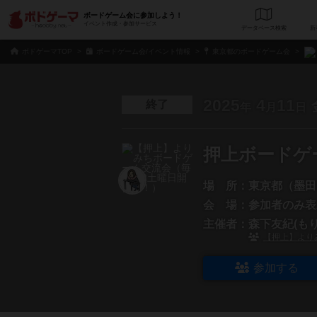
ボードゲーム会に参加しよう！
イベント作成・参加サービス
データベース
検
ボドゲーマTOP
ボードゲーム会/イベント情報
東京都のボードゲーム会
2025
4
11
終了
年
月
日
押上ボードゲ
場 所：
東京都（墨田
会 場：
参加者のみ表
主催者：
森下友紀(もり
【押上】より
参加する