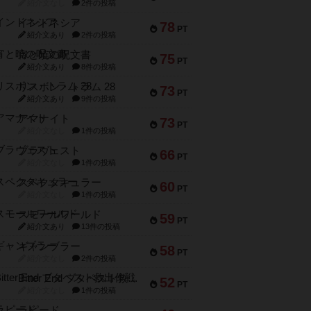
紹介文なし
2件の投稿
インドネシア
78
PT
紹介文あり
2件の投稿
宵と暁の呪文書
75
PT
紹介文あり
8件の投稿
リスボン・トラム 28
73
PT
紹介文あり
9件の投稿
アマナイト
73
PT
紹介文なし
1件の投稿
ブラヴェスト
66
PT
紹介文なし
1件の投稿
スペクタキュラー
60
PT
紹介文なし
1件の投稿
スモールワールド
59
PT
紹介文あり
13件の投稿
ギャンブラー
58
PT
紹介文なし
2件の投稿
Bitter End ブタペスト救出作戦
52
PT
紹介文なし
1件の投稿
ラピード