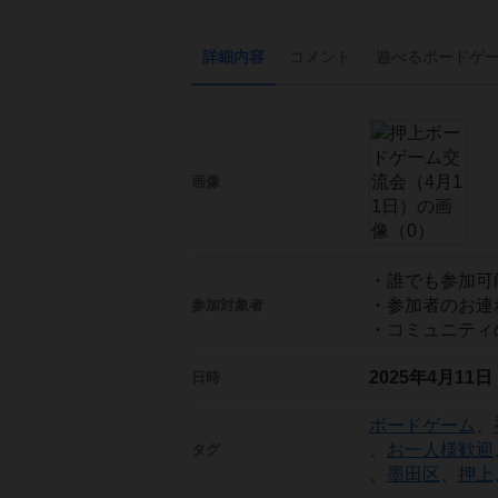
詳細内容
コメント
遊べる
ボード
ゲ
画像
・誰でも参加可
・参加者のお連
参加対象者
・コミュニティ
2025年4月11
日時
ボードゲーム
、
、
お一人様歓迎
タグ
、
墨田区
、
押上