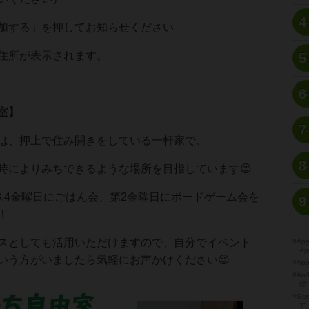
4
加する」を押してお知らせください
住所が表示されます。
5
6
室】
7
は、押上で住み開きをしている一軒家で、
8
時によりみちできるような場所を目指しています😊
3.4金曜日にごはん会、第2金曜日にボードゲーム会を
9
！
スとしても活用いただけますので、自分でイベント
※A
Ap
いう方がいましたら気軽にお声かけください😌
※Ap
※A
標
※Go
す