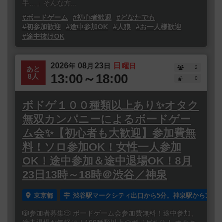
手…」そんな方...
#ボードゲーム
#初心者歓迎
#どなたでも
#初参加歓迎
#途中参加OK
#人狼
#お一人様歓迎
#途中抜けOK
2026
08
23
日
年
月
日
曜日
2
あと
13:00～18:00
8人
0
ボドゲ１００種類以上あり✨オタク
無双カンパニーによるボードゲー
ム会✨【初心者も大歓迎】参加費無
料！ソロ参加OK！女性一人参加
OK！途中参加＆途中退場OK！8月
23日13時～18時＠渋谷／神泉
東京都
渋谷駅マークシティ出口から5分。神泉駅から3分。
🎲参加者募集🎲 ボードゲーム会参加費無料！途中参加、