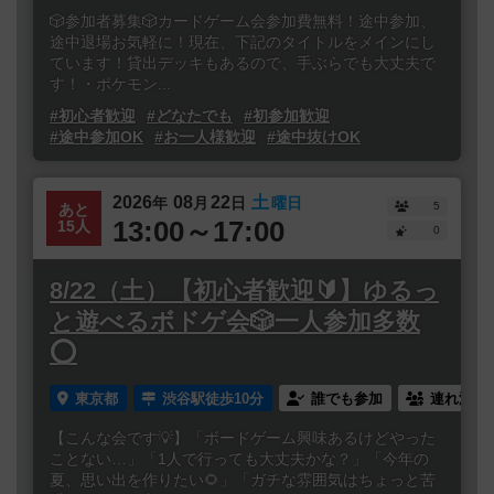
🎲参加者募集🎲カードゲーム会参加費無料！途中参加、
途中退場お気軽に！現在、下記のタイトルをメインにし
ています！貸出デッキもあるので、手ぶらでも大丈夫で
す！・ポケモン...
#初心者歓迎
#どなたでも
#初参加歓迎
#途中参加OK
#お一人様歓迎
#途中抜けOK
2026
08
22
土
年
月
日
曜日
5
あと
13:00～17:00
15人
0
8/22（土）【初心者歓迎🔰】ゆるっ
と遊べるボドゲ会🎲一人参加多数
⭕️
東京都
渋谷駅徒歩10分
誰でも参加
連れ添い
【こんな会です💡】「ボードゲーム興味あるけどやった
ことない…」「1人で行っても大丈夫かな？」「今年の
夏、思い出を作りたい🌻」「ガチな雰囲気はちょっと苦