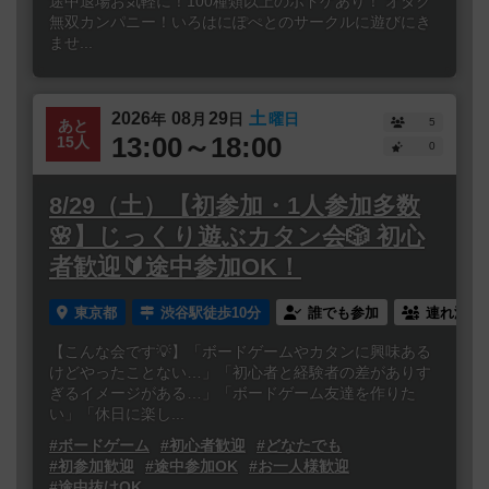
途中退場お気軽に！100種類以上のボドゲあり！ オタク
無双カンパニー！いろはにぽぺとのサークルに遊びにき
ませ...
2026
08
29
土
年
月
日
曜日
5
あと
13:00～18:00
15人
0
8/29（土）【初参加・1人参加多数
🌸】じっくり遊ぶカタン会🎲 初心
者歓迎🔰途中参加OK！
東京都
渋谷駅徒歩10分
誰でも参加
連れ添い
【こんな会です💡】「ボードゲームやカタンに興味ある
けどやったことない…」「初心者と経験者の差がありす
ぎるイメージがある…」「ボードゲーム友達を作りた
い」「休日に楽し...
#ボードゲーム
#初心者歓迎
#どなたでも
#初参加歓迎
#途中参加OK
#お一人様歓迎
#途中抜けOK