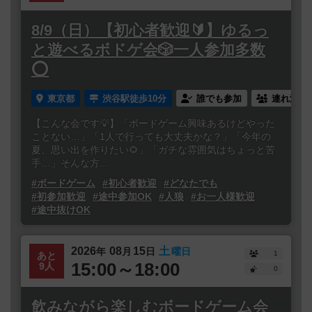
8/9（日）【初心者歓迎🔰】ゆるっ
と遊べるボドゲ会🎲一人参加多数
⭕️
東京都
渋谷駅徒歩10分
誰でも参加
連れ添い
【こんな会です💡】「ボードゲーム興味あるけどやった
ことない…」「1人で行っても大丈夫かな？」「今年の
夏、思い出を作りたい🌻」「ガチな雰囲気はちょっと苦
手…」そんな方...
#ボードゲーム
#初心者歓迎
#どなたでも
#初参加歓迎
#途中参加OK
#人狼
#お一人様歓迎
#途中抜けOK
2026
08
15
土
年
月
日
曜日
1
あと
15:00～18:00
9人
0
飲みながら楽しむボードゲーム会