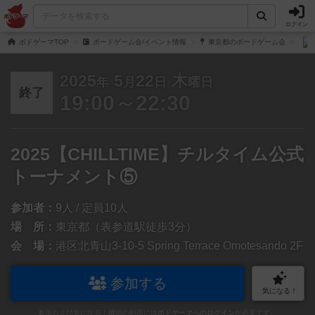
ログイン
ボドゲーマTOP
ボードゲーム会/イベント情報
東京都のボードゲーム会
2025
5
22
木
年
月
日
曜日
終了
19:00～22:30
2025【CHILLTIME】チルタイム公式
トーナメント⑤
参加者：
9人 / 定員10人
場 所：
東京都（表参道駅徒歩3分）
会 場：
港区北青山3-10-5 Spring Terrace Omotesando 2F
参加する
気になる！
参加および気になる！機能の利用には
ボドゲーマへのログイン
が必要です。