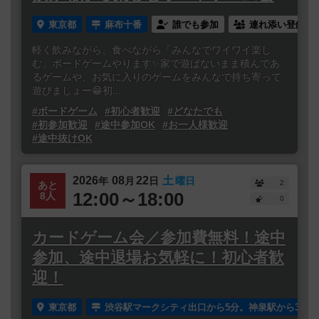
東京都
麻布十番
誰でも参加
連れ添い登録
軽く飲みながら、食べながら「みんなでワイワイ楽し
む」ボードゲームやります✨家で遊ばないまま積んであ
るゲームや、お気に入りのゲームをみんなで持ち寄って
遊びましょー😁初...
#ボードゲーム
#初心者歓迎
#どなたでも
#初参加歓迎
#途中参加OK
#お一人様歓迎
#途中抜けOK
2026
08
22
土
年
月
日
曜日
2
あと
12:00～18:00
8人
0
カードゲーム会／参加費無料！途中
参加、途中退場お気軽に！初心者歓
迎！
東京都
渋谷駅マークシティ出口から5分。神泉駅から3分。