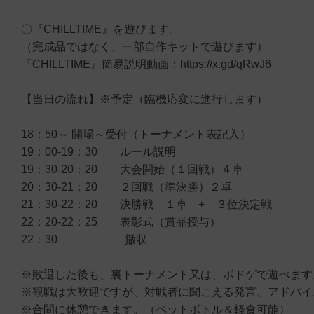
〇『CHILLTIME』を遊びます。
（完成品ではなく、一部自作キットで遊びます）
『CHILLTIME』簡易説明動画：https://x.gd/qRwJ6
【当日の流れ】※予定（臨機応変に進行します）
18：50～ 開場～受付（トーナメント表記入）
19：00-19：30 ルール説明
19：30-20：20 大会開始（１回戦）４卓
20：30-21：20 ２回戦（準決勝）２卓
21：30-22：20 決勝戦 １卓 + ３位決定戦
22：20-22：25 表彰式（賞品授与）
22：30 撤収
※敗退した後も、裏トーナメント又は、ボドゲで遊べます
※観戦は大歓迎ですが、対戦者に聞こえる発言、アドバイ
※合間に休憩できます。（ペットボトル＆軽食可能）