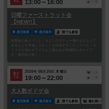
13:00～16:00
4人
0
日曜ファーストラット会
【NEW!!】
鹿児島県
鹿児島市
誰でも参加
初開催の新イベント！ネズミの宇チュー飛行士となって
道具などを準備しロケットを目指すすごろくゲーム！サ
イコロを使わずアイテムで進め点が特徴的なボドゲで
す！選択肢が色々...
2026
08
20
木
年
月
日
曜日
1
あと
19:00～22:00
7人
0
大人数ボドゲ会
鹿児島県
鹿児島市
誰でも参加
連れ添い登録