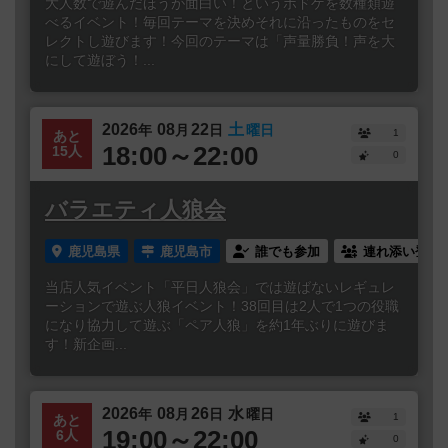
大人数で遊んだほうが面白い！というボドゲを数種類遊
べるイベント！毎回テーマを決めそれに沿ったものをセ
レクトし遊びます！今回のテーマは「声量勝負！声を大
にして遊ぼう！...
2026
08
22
土
年
月
日
曜日
1
あと
18:00～22:00
15人
0
バラエティ人狼会
鹿児島県
鹿児島市
誰でも参加
連れ添い登録
当店人気イベント「平日人狼会」では遊ばないレギュレ
ーションで遊ぶ人狼イベント！38回目は2人で1つの役職
になり協力して遊ぶ「ペア人狼」を約1年ぶりに遊びま
す！新企画...
2026
08
26
水
年
月
日
曜日
1
あと
19:00～22:00
6人
0