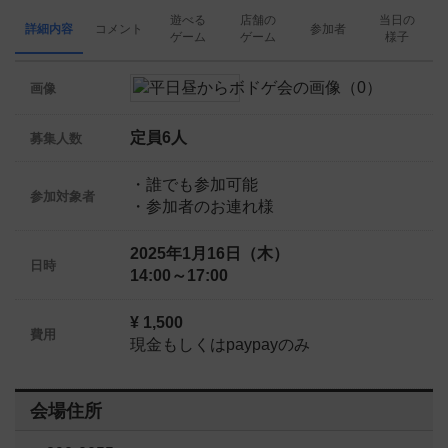
遊べる
店舗の
当日の
詳細内容
コメント
参加者
ゲーム
ゲーム
様子
画像
定員6人
募集人数
・誰でも参加可能
参加対象者
・参加者のお連れ様
2025年1月16日（木）
日時
14:00～17:00
¥ 1,500
費用
現金もしくはpaypayのみ
会場住所