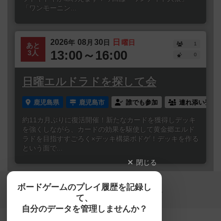
「ワンモーニン...
2026
08
30
日
年
月
日
曜日
1
あと
13:00～16:00
3人
0
日曜エルドラドを探して会
鹿児島県
鹿児島市
誰でも参加
連れ添い登録
約11カ月ぶりに復活開催！新たなカードを獲得しデッキ
を強くしながら、カードの効果を駆使して黄金郷エルド
ラドを目指すすごろく×デッキ構築ボドゲ！デッキを作る
という面で...
閉じる
Copyright (c)
ボードゲームのプレイ履歴を記録し
【ボドゲーマ】ボードゲームの総合情報サイト
て、
All rights reserved.
自分のデータを管理しませんか？