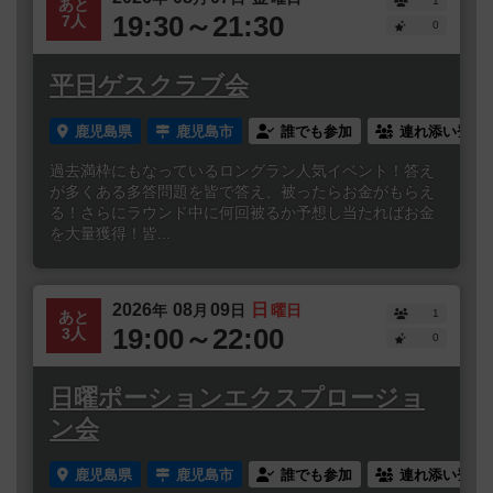
1
あと
19:30～21:30
7人
0
平日ゲスクラブ会
鹿児島県
鹿児島市
誰でも参加
連れ添い登録
過去満枠にもなっているロングラン人気イベント！答え
が多くある多答問題を皆で答え、被ったらお金がもらえ
る！さらにラウンド中に何回被るか予想し当たればお金
を大量獲得！皆...
2026
08
09
日
年
月
日
曜日
1
あと
19:00～22:00
3人
0
日曜ポーションエクスプロージョ
ン会
鹿児島県
鹿児島市
誰でも参加
連れ添い登録