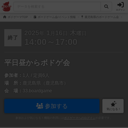
ログイン
ボドゲーマTOP
ボードゲーム会/イベント情報
鹿児島県のボードゲーム会
2025
1
16
木
年
月
日
曜日
終了
14:00～17:00
平日昼からボドゲ会
参加者：
1人 / 定員6人
場 所：
鹿児島県（鹿児島市）
会 場：
33.boardgame
参加する
気になる！
参加および気になる！機能の利用には
ボドゲーマへのログイン
が必要です。