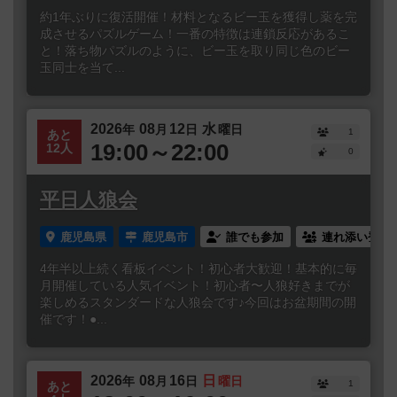
約1年ぶりに復活開催！材料となるビー玉を獲得し薬を完
成させるパズルゲーム！一番の特徴は連鎖反応があるこ
と！落ち物パズルのように、ビー玉を取り同じ色のビー
玉同士を当て...
2026
08
12
水
年
月
日
曜日
1
あと
19:00～22:00
12人
0
平日人狼会
鹿児島県
鹿児島市
誰でも参加
連れ添い登録
4年半以上続く看板イベント！初心者大歓迎！基本的に毎
月開催している人気イベント！初心者〜人狼好きまでが
楽しめるスタンダードな人狼会です♪今回はお盆期間の開
催です！●...
2026
08
16
日
年
月
日
曜日
1
あと