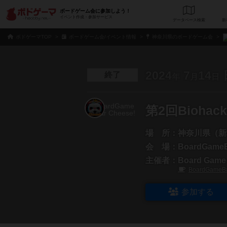
ボードゲーム会に参加しよう！
イベント作成・参加サービス
データベース
検
ボドゲーマTOP
ボードゲーム会/イベント情報
神奈川県のボードゲーム会
2024
7
14
終了
年
月
日
第2回Biohac
場 所：
神奈川県（新
会 場：
BoardGameB
主催者：
Board Game 
BoardGameBa
参加する