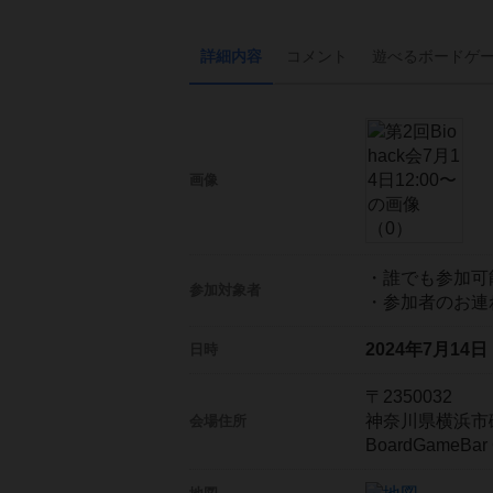
詳細内容
コメント
遊べる
ボード
ゲ
画像
・誰でも参加可
参加対象者
・参加者のお連
2024年7月14
日時
〒2350032
神奈川県横浜市磯
会場住所
BoardGameBa