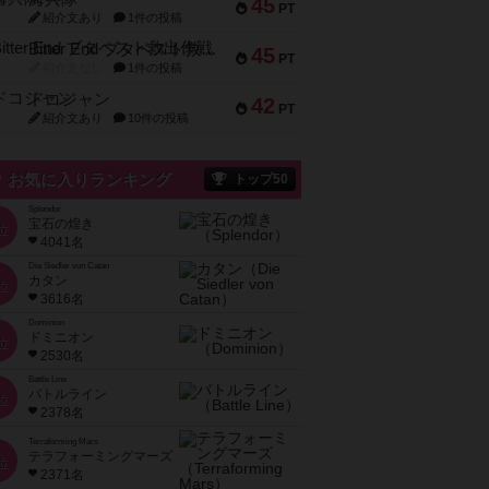
45
PT
紹介文あり
1件の投稿
Bitter End ブタペスト救出作戦
45
PT
紹介文なし
1件の投稿
ドコジャン
42
PT
紹介文あり
10件の投稿
お気に入りランキング
トップ50
Splendor
宝石の煌き
位
4041名
Die Siedler von Catan
カタン
位
3616名
Dominion
ドミニオン
位
2530名
Battle Line
バトルライン
位
2378名
Terraforming Mars
テラフォーミングマーズ
位
2371名