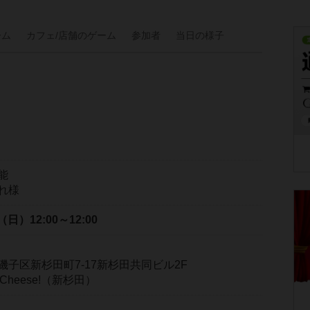
ーム
カフェ/
店舗の
ゲーム
参加者
当日の
様子
能
れ様
日（日）
12:00～12:00
子区新杉田町7-17新杉田共同ビル2F
r Cheese!（新杉田）