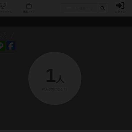
ログイン
フェ/店舗
人気ボードゲーム
通販ストア
アして
げよう
1
人
（0人が気になる！）