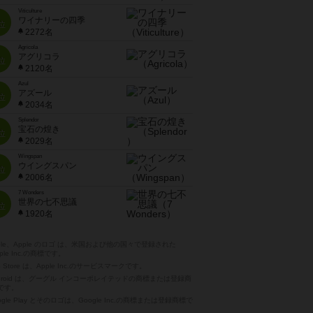
Viticulture
ワイナリーの四季
位
2272名
Agricola
アグリコラ
位
2120名
Azul
アズール
位
2034名
Splendor
宝石の煌き
位
2029名
Wingspan
ウイングスパン
位
2006名
7 Wonders
世界の七不思議
位
1920名
pple、Apple のロゴ は、米国および他の国々で登録された
ple Inc.の商標です。
p Store は、Apple Inc.のサービスマークです。
ndroid は、グーグル インコーポレイテッドの商標または登録商
です。
ogle Play とそのロゴは、Google Inc.の商標または登録商標で
。