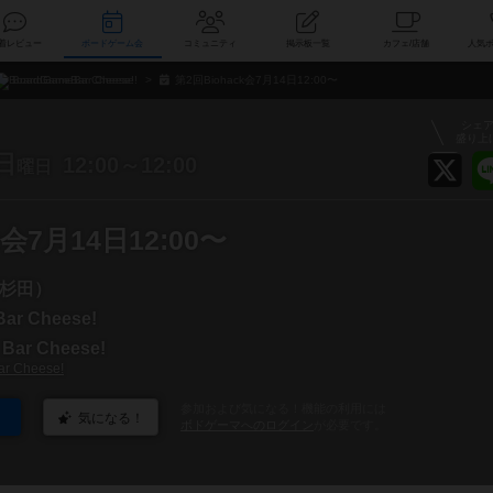
索
新着レビュー
ボードゲーム会
コミュニティ
掲示板一覧
カ
BoardGameBar Cheese!
第2回Biohack会7月14日12:00〜
シェ
盛り上
日
12:00～12:00
曜日
k会7月14日12:00〜
杉田）
ar Cheese!
Bar Cheese!
r Cheese!
参加および気になる！機能の利用には
気になる！
ボドゲーマへのログイン
が必要です。