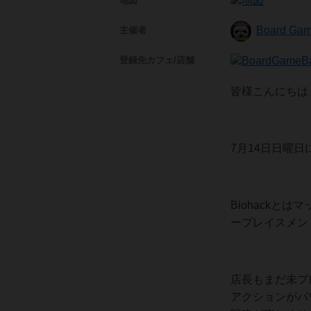
地図
Board Gam
主催者
登録先
カフェ/店舗
皆様こんにちは
7月14日日曜日
Biohackと
ープレイスメン
店長もまだ未プ
アクションがパ