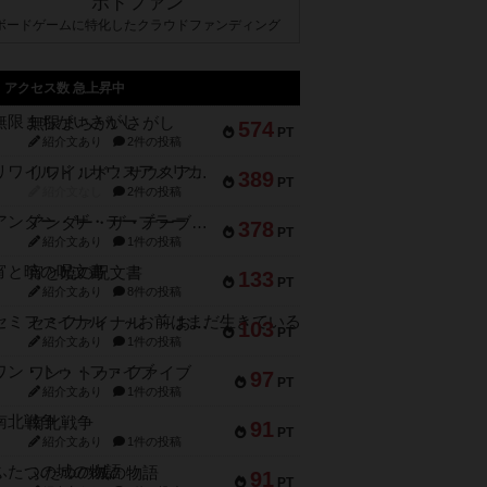
ボドファン
ボードゲームに特化したクラウドファンディング
アクセス数 急上昇中
無限まちがいさがし
574
PT
紹介文あり
2件の投稿
リワイルド：サウスアメリカ
389
PT
紹介文なし
2件の投稿
アンダー・ザ・テーブラー
378
PT
紹介文あり
1件の投稿
宵と暁の呪文書
133
PT
紹介文あり
8件の投稿
セミファイナル ～お前はまだ生きている～
103
PT
紹介文あり
1件の投稿
ワン・トゥ・ファイブ
97
PT
紹介文あり
1件の投稿
南北戦争
91
PT
紹介文あり
1件の投稿
ふたつの城の物語
91
PT