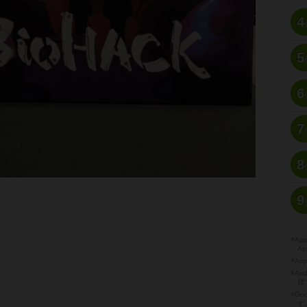
4
5
6
7
8
9
※A
Ap
※Ap
※A
標
※Go
す