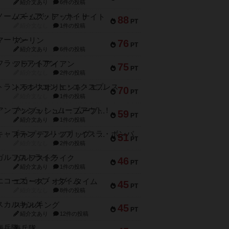
紹介文あり
6件の投稿
ノームズ・アット・ナイト
88
PT
紹介文なし
1件の投稿
マーリン
76
PT
紹介文あり
6件の投稿
フラットアイアン
75
PT
紹介文なし
2件の投稿
トランスオリエント・エクスプレス
70
PT
紹介文なし
1件の投稿
アンブッシュ！：ムーブアウト！
59
PT
紹介文あり
1件の投稿
キャプテン・フリップ：イスラ・ボンバ
51
PT
紹介文なし
2件の投稿
ガルフストライク
46
PT
紹介文あり
1件の投稿
エコーズ・オブ・タイム
45
PT
紹介文なし
8件の投稿
スカルキング
45
PT
紹介文あり
12件の投稿
海兵隊