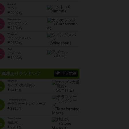
6 nimmt!
ニムト
位
2202名
Carcassonne
カルカソンヌ
位
2191名
Wingspan
ウイングスパン
位
2150名
Azul
アズール
位
1903名
興味ありランキング
トップ50
SCYTHE
サイズ -大鎌戦役-
位
2415名
Terraforming Mars
テラフォーミングマーズ
位
2395名
Stone Garden
枯山水
位
2281名