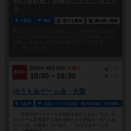
初心者歓迎！金曜ボードゲームナイ
ト
大阪府
梅田
誰でも参加
連れ添い登録
色々なボードゲームで遊びましょう！初心者の人からボ
ードゲームが大好きな人までどなたでも大歓迎！おひと
り様でご来店頂いても相席で遊んでいただけます。ま
た、初めて遊ぶボ...
2026
08
30
日
年
月
日
曜日
1
募集中
10:00～16:30
0
ゆうもあゲーム会・大阪
大阪府
大阪メトロ千日前線・鶴見緑地線「西長堀駅」より
『世界のボードゲームを広める会ゆうもあ』では、ボ
ードゲームを普及する為の活動として各地で「ゆうもあ
ゲーム会」を開催しています。 「ゆうもあゲーム会」
は、ご家族向け...