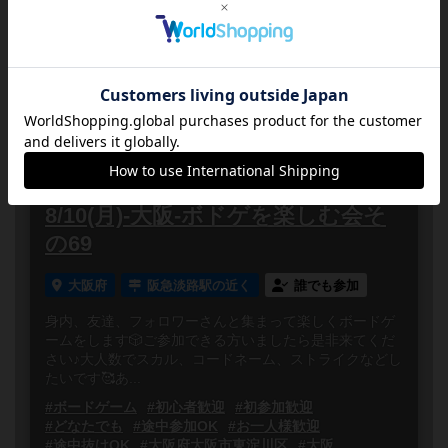
色々なボードゲームで遊びましょう！初心者の人からボ
ードゲームが大好きな人までどなたでも大歓迎！おひと
り様でご来店頂いても相席で遊んでいただけます。ま
た、初めて遊ぶボ...
2026
08
10
月
年
月
日
曜日
5
あと
14:00～23:00
5人
0
8/10(月)-大阪-ボドゲを楽しむ会そ
の69
大阪府
阪急淡路駅の近く
誰でも参加
身内、友達、フォロワーさんと集まって楽しくボードゲ
ームをします🎲ご参加できる方いましたら是非来てくだ
さい♪大人数でスカル、コードネーム、ストライクなどし
たいです🥰あ...
#ボードゲーム
#初心者歓迎
#初参加歓迎
#どなたでも
#途中参加OK
#お一人様歓迎
#途中抜けOK
#大阪府大阪市東淀川区
#大阪