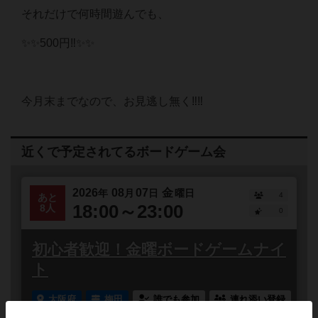
それだけで何時間遊んでも、
✨✨500円‼️✨✨
今月末までなので、お見逃し無く‼️‼️
近くで予定されてるボードゲーム会
2026
08
07
金
年
月
日
曜日
4
あと
18:00～23:00
8人
0
初心者歓迎！金曜ボードゲームナイ
ト
大阪府
梅田
誰でも参加
連れ添い登録