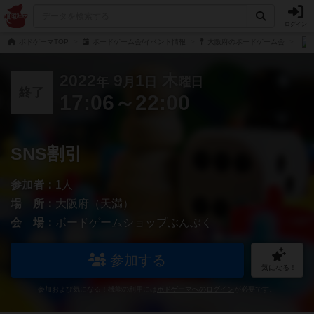
ログイン
ボドゲーマTOP
ボードゲーム会/イベント情報
大阪府のボードゲーム会
2022
9
1
木
年
月
日
曜日
終了
17:06～22:00
SNS割引
参加者：
1人
場 所：
大阪府（天満）
会 場：
ボードゲームショップぶんぶく
参加する
気になる！
参加および気になる！機能の利用には
ボドゲーマへのログイン
が必要です。