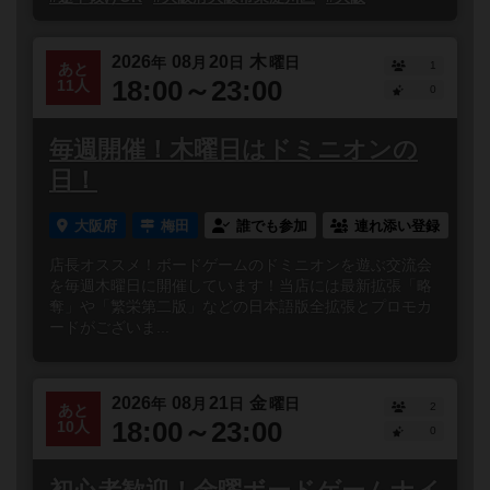
2026
08
20
木
年
月
日
曜日
1
あと
18:00～23:00
11人
0
毎週開催！木曜日はドミニオンの
日！
大阪府
梅田
誰でも参加
連れ添い登録
店長オススメ！ボードゲームのドミニオンを遊ぶ交流会
を毎週木曜日に開催しています！当店には最新拡張「略
奪」や「繁栄第二版」などの日本語版全拡張とプロモカ
ードがございま...
2026
08
21
金
年
月
日
曜日
2
あと
18:00～23:00
10人
0