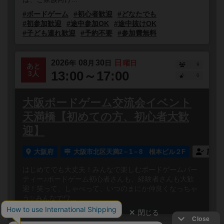
#ボードゲーム
#初心者歓迎
#どなたでも
#初参加歓迎
#途中参加OK
#途中抜けOK
#子ども連れ歓迎
#予約不要
#参加費無料
2026
08
30
日
年
月
日
曜日
9
あと
13:00～17:00
3人
0
大阪ボードゲーム交流会イベント
天満橋【初めての方、初心者大歓
迎】
大阪府
大阪市北区天満2－1－8 根本ビル２F
誰で
はじめてでも大丈夫！みんなで楽しむボードゲームパー
ティー♪ボードゲーム初心者さんも、経験者さんも大歓
迎！笑って、しゃべって、いつのまにか仲良くなっちゃ
う✨みんなでワ...
閉じる