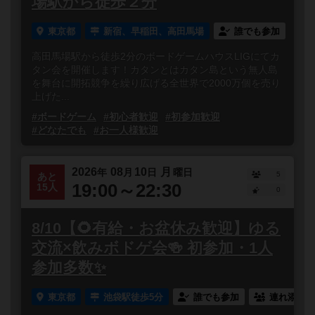
場駅から徒歩２分
東京都
新宿、早稲田、高田馬場
誰でも参加
高田馬場駅から徒歩2分のボードゲームハウスLIGにてカ
タン会を開催します！カタンとはカタン島という無人島
を舞台に開拓競争を繰り広げる全世界で2000万個を売り
上げた...
#ボードゲーム
#初心者歓迎
#初参加歓迎
#どなたでも
#お一人様歓迎
2026
08
10
月
年
月
日
曜日
5
あと
19:00～22:30
15人
0
8/10【🌻有給・お盆休み歓迎】ゆる
交流×飲みボドゲ会🍻 初参加・1人
参加多数✨
東京都
池袋駅徒歩5分
誰でも参加
連れ添い登