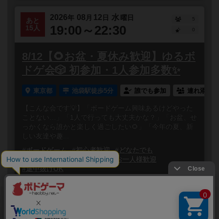
2026
08
12
水
年
月
日
曜日
5
あと
19:00～22:30
15人
0
8/12【🌻お盆・夏休み歓迎】ゆるボ
ドゲ会🎲 初参加・1人参加多数✨
東京都
池袋駅徒歩5分
誰でも参加
連れ添い登
【こんな会です💡】「ボードゲーム興味あるけどやった
ことない…」「1人で行っても大丈夫かな？」「お盆、せ
っかくなら誰かと楽しく過ごしたい🌻」「今年の夏、新
しい友達や趣...
#ボードゲーム
#初心者歓迎
#どなたでも
#初参加歓迎
#途中参加OK
#お一人様歓迎
#途中抜けOK
閉じる
Copyright (c)
ボードゲームのプレイ履歴を記録し
【ボドゲーマ】ボードゲームの総合情報サイト
て、
All rights reserved.