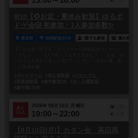
8/10【🌻お盆・夏休み歓迎】ゆるボ
ドゲ会🎲 初参加・1人参加多数✨
東京都
池袋駅徒歩5分
誰でも参加
連れ添い登
【こんな会です💡】「ボードゲーム興味あるけどやった
ことない…」「1人で行っても大丈夫かな？」「お盆、せ
っかくなら誰かと楽しく過ごしたい🌻」「今年の夏、新
しい友達や趣...
#ボードゲーム
#初心者歓迎
#どなたでも
#初参加歓迎
#途中参加OK
#お一人様歓迎
#途中抜けOK
2026
08
10
月
年
月
日
曜日
1
あと
19:00～22:00
11人
0
【8月10日(月)】カタン会 高田馬