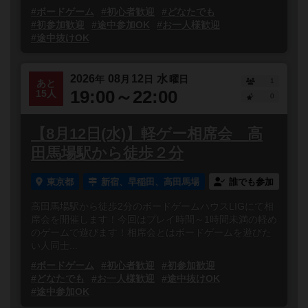
#ボードゲーム
#初心者歓迎
#どなたでも
#初参加歓迎
#途中参加OK
#お一人様歓迎
#途中抜けOK
2026
08
12
水
年
月
日
曜日
1
あと
19:00～22:00
15人
0
【8月12日(水)】軽ゲー相席会 高
田馬場駅から徒歩２分
東京都
新宿、早稲田、高田馬場
誰でも参加
高田馬場駅から徒歩2分のボードゲームハウスLIGにて相
席会を開催します！今回はプレイ時間～1時間未満の軽め
のゲームで遊びます！相席会とはボードゲームを遊びた
い人同士...
#ボードゲーム
#初心者歓迎
#初参加歓迎
#どなたでも
#お一人様歓迎
#途中抜けOK
#途中参加OK