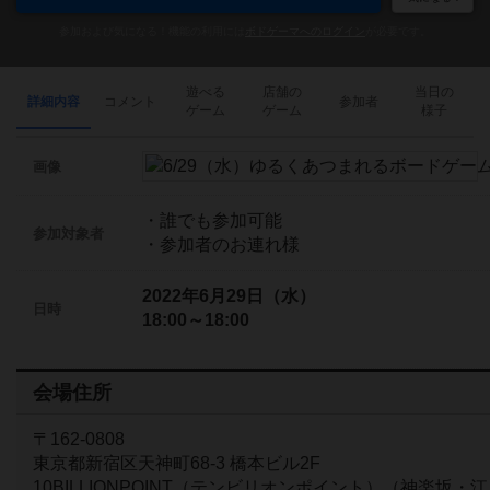
参加および気になる！機能の利用には
ボドゲーマへのログイン
が必要です。
遊べる
店舗の
当日の
詳細内容
コメント
参加者
ゲーム
ゲーム
様子
画像
・誰でも参加可能
参加対象者
・参加者のお連れ様
2022年6月29日（水）
日時
18:00～18:00
会場住所
〒162-0808
東京都新宿区天神町68-3 橋本ビル2F
10BILLIONPOINT（テンビリオンポイント）（神楽坂・