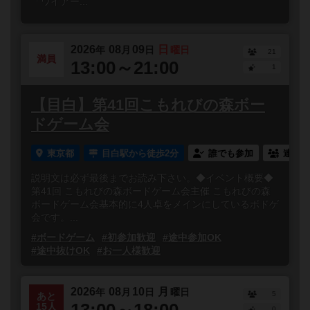
「ワイアー...
2026
08
09
日
年
月
日
曜日
21
満員
13:00～21:00
1
【目白】第41回こもれびの森ボー
ドゲーム会
東京都
目白駅から徒歩2分
誰でも参加
連れ添
説明文は必ず最後までお読み下さい。◆イベント概要◆
第41回 こもれびの森ボードゲーム会主催 こもれびの森
ボードゲーム会基本的に4人卓をメインにしているボドゲ
会です。...
#ボードゲーム
#初参加歓迎
#途中参加OK
#途中抜けOK
#お一人様歓迎
2026
08
10
月
年
月
日
曜日
5
あと
13:00～18:00
15人
0