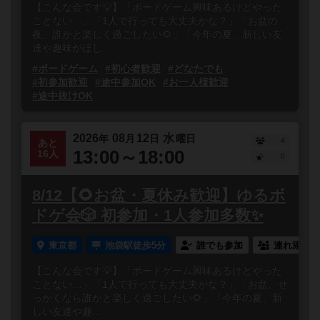
【こんな会です💡】「ボードゲーム興味あるけどやった
ことない…」「1人で行っても大丈夫かな？」「お盆の
夜、誰かと楽しく過ごしたい🌻」「今年の夏、新しい友
達や趣味がほし...
#ボードゲーム
#初心者歓迎
#どなたでも
#初参加歓迎
#途中参加OK
#お一人様歓迎
#途中抜けOK
2026
08
12
水
年
月
日
曜日
4
あと
13:00～18:00
16人
0
8/12【🌻お盆・夏休み歓迎】ゆるボ
ドゲ会🎲 初参加・1人参加多数✨
東京都
池袋駅徒歩5分
誰でも参加
連れ添い登
【こんな会です💡】「ボードゲーム興味あるけどやった
ことない…」「1人で行っても大丈夫かな？」「お盆、せ
っかくなら誰かと楽しく過ごしたい🌻」「今年の夏、新
しい友達や趣...