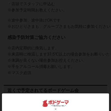
・店頭でスタッフに申込む
※参加予定時間お教えください。
※途中参加、途中抜けOKです
※おひとりさまも、グループさまもお気軽に参加ください
感染予防対策ご協力ください
※店内定期的に換気します。
※来店時に検温します37.5℃以上の場合参加をお断りい
※体調が良くない場合参加お控えください。
※手をアルコール消毒お願いします。
※マスク必須
近くで予定されてるボードゲーム会
2026
08
07
金
年
月
日
曜日
1
あと
15人
0