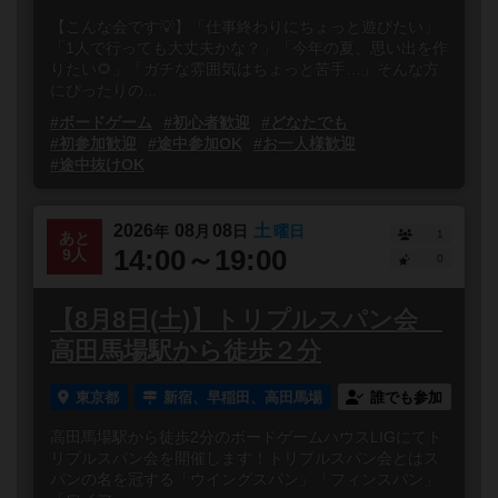
【こんな会です💡】「仕事終わりにちょっと遊びたい」
「1人で行っても大丈夫かな？」「今年の夏、思い出を作
りたい🌻」「ガチな雰囲気はちょっと苦手…」そんな方
にぴったりの...
#ボードゲーム
#初心者歓迎
#どなたでも
#初参加歓迎
#途中参加OK
#お一人様歓迎
#途中抜けOK
2026
08
08
土
年
月
日
曜日
1
あと
14:00～19:00
9人
0
【8月8日(土)】トリプルスパン会
高田馬場駅から徒歩２分
東京都
新宿、早稲田、高田馬場
誰でも参加
高田馬場駅から徒歩2分のボードゲームハウスLIGにてト
リプルスパン会を開催します！トリプルスパン会とはス
パンの名を冠する「ウイングスパン」「フィンスパン」