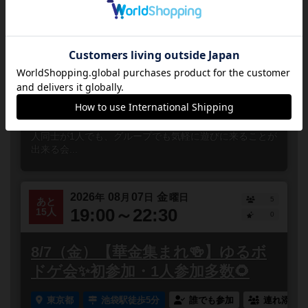
19:00～22:00
【8月7日(金)】相席歓迎会 高田馬
場駅から徒歩２分
東京都
新宿、早稲田、高田馬場
誰でも参加
高田馬場駅から徒歩2分のボードゲームハウスLIGにて相
席会を開催します！相席会とはボードゲームを遊びたい
人同士が1人でも、グループでも気軽に遊びに来ることが
出来る会...
2026
08
07
金
年
月
日
曜日
5
あと
19:00～22:30
15人
0
8/7（金）【華金集まれ🍻】ゆるボ
ドゲ会✨初参加・1人参加多数🌻
東京都
池袋駅徒歩5分
誰でも参加
連れ添い登