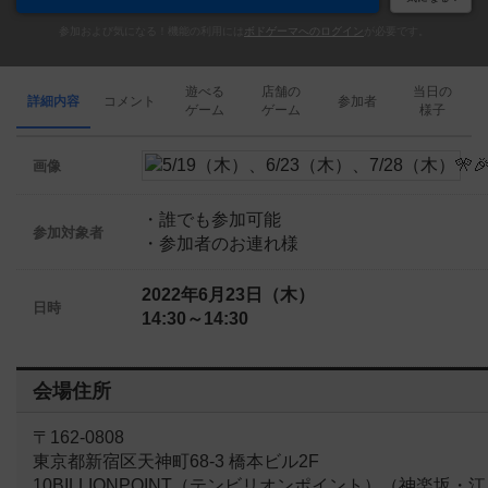
参加および気になる！機能の利用には
ボドゲーマへのログイン
が必要です。
遊べる
店舗の
当日の
詳細内容
コメント
参加者
ゲーム
ゲーム
様子
画像
・誰でも参加可能
参加対象者
・参加者のお連れ様
2022年6月23日（木）
日時
14:30～14:30
会場住所
〒162-0808
東京都新宿区天神町68-3 橋本ビル2F
10BILLIONPOINT（テンビリオンポイント）（神楽坂・