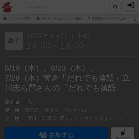
ログイン
ボドゲーマTOP
ボードゲーム会/イベント情報
東京都のボードゲーム会
2022
6
23
木
年
月
日
曜日
終了
14:30～14:30
5/19（木）、6/23（木）、
7/28（木）🎌🎉「だれでも落語」立
川志ら門さんの「だれでも落語」
参加者：
1人
場 所：
東京都（神楽坂・江戸川橋）
会 場：
10BILLIONPOINT（テンビリオンポイント）
参加する
気になる！