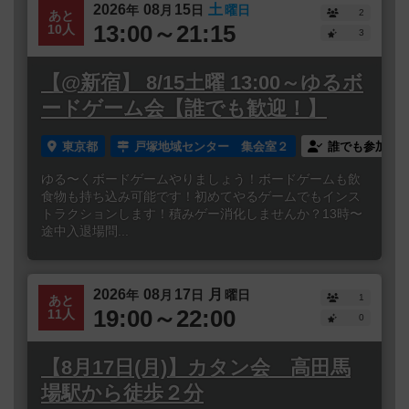
2026
08
15
土
年
月
日
曜日
2
あと
13:00～21:15
10人
3
【@新宿】 8/15土曜 13:00～ゆるボ
ードゲーム会【誰でも歓迎！】
東京都
戸塚地域センター 集会室２
誰でも参加
ゆる〜くボードゲームやりましょう！ボードゲームも飲
食物も持ち込み可能です！初めてやるゲームでもインス
トラクションします！積みゲー消化しませんか？13時〜
途中入退場問...
2026
08
17
月
年
月
日
曜日
1
あと
19:00～22:00
11人
0
【8月17日(月)】カタン会 高田馬
場駅から徒歩２分