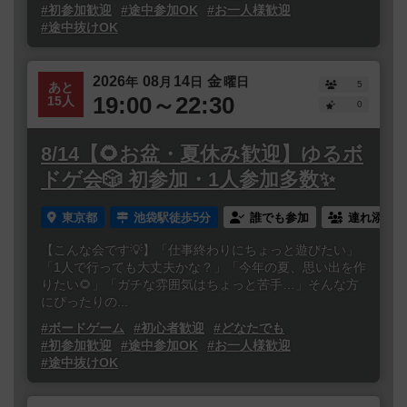
#初参加歓迎
#途中参加OK
#お一人様歓迎
#途中抜けOK
2026
08
14
金
年
月
日
曜日
5
あと
19:00～22:30
15人
0
8/14【🌻お盆・夏休み歓迎】ゆるボ
ドゲ会🎲 初参加・1人参加多数✨
東京都
池袋駅徒歩5分
誰でも参加
連れ添い登
【こんな会です💡】「仕事終わりにちょっと遊びたい」
「1人で行っても大丈夫かな？」「今年の夏、思い出を作
りたい🌻」「ガチな雰囲気はちょっと苦手…」そんな方
にぴったりの...
#ボードゲーム
#初心者歓迎
#どなたでも
#初参加歓迎
#途中参加OK
#お一人様歓迎
#途中抜けOK