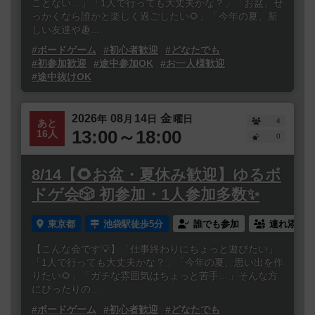
ことない…」「1人で行っても大丈夫かな？」「お盆、せ
っかくなら誰かと楽しく過ごしたい🌻」「今年の夏、新
しい友達や趣...
#ボードゲーム
#初心者歓迎
#どなたでも
#初参加歓迎
#途中参加OK
#お一人様歓迎
#途中抜けOK
2026
08
14
金
年
月
日
曜日
4
あと
13:00～18:00
16人
0
8/14【🌻お盆・夏休み歓迎】ゆるボ
ドゲ会🎲 初参加・1人参加多数✨
東京都
池袋駅徒歩5分
誰でも参加
連れ添い登
【こんな会です💡】「仕事終わりにちょっと遊びたい」
「1人で行っても大丈夫かな？」「今年の夏、思い出を作
りたい🌻」「ガチな雰囲気はちょっと苦手…」そんな方
にぴったりの...
#ボードゲーム
#初心者歓迎
#どなたでも