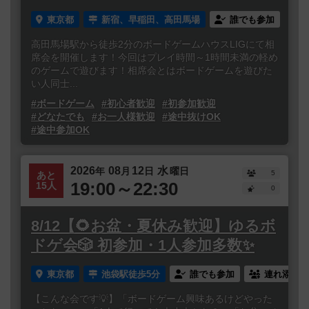
東京都
新宿、早稲田、高田馬場
誰でも参加
高田馬場駅から徒歩2分のボードゲームハウスLIGにて相
席会を開催します！今回はプレイ時間～1時間未満の軽め
のゲームで遊びます！相席会とはボードゲームを遊びた
い人同士...
#ボードゲーム
#初心者歓迎
#初参加歓迎
#どなたでも
#お一人様歓迎
#途中抜けOK
#途中参加OK
2026
08
12
水
年
月
日
曜日
5
あと
19:00～22:30
15人
0
8/12【🌻お盆・夏休み歓迎】ゆるボ
ドゲ会🎲 初参加・1人参加多数✨
東京都
池袋駅徒歩5分
誰でも参加
連れ添い登
【こんな会です💡】「ボードゲーム興味あるけどやった