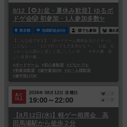
8/12【🌻お盆・夏休み歓迎】ゆるボ
ドゲ会🎲 初参加・1人参加多数✨
東京都
池袋駅徒歩5分
誰でも参加
連れ添い登
【こんな会です💡】「ボードゲーム興味あるけどやった
ことない…」「1人で行っても大丈夫かな？」「お盆、せ
っかくなら誰かと楽しく過ごしたい🌻」「今年の夏、新
しい友達や趣...
#ボードゲーム
#初心者歓迎
#どなたでも
#初参加歓迎
#途中参加OK
#お一人様歓迎
#途中抜けOK
2026
08
12
水
年
月
日
曜日
1
あと
19:00～22:00
15人
0
【8月12日(水)】軽ゲー相席会 高
田馬場駅から徒歩２分