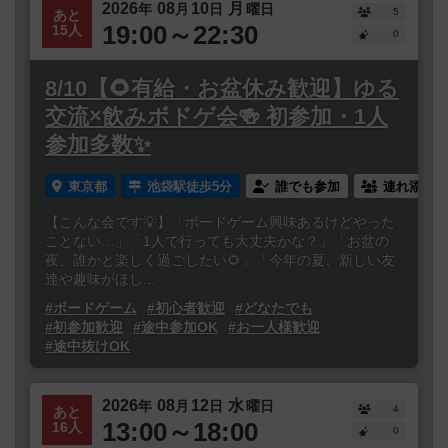
2026
08
10
月
年
月
日
曜日
5
あと
19:00～22:30
15人
0
8/10【🌻有給・お盆休み歓迎】ゆる
交流×飲みボドゲ会🍻 初参加・1人
参加多数✨
東京都
池袋駅徒歩5分
誰でも参加
連れ添い登
【こんな会です💡】「ボードゲーム興味あるけどやった
ことない…」「1人で行っても大丈夫かな？」「お盆の
夜、誰かと楽しく過ごしたい🌻」「今年の夏、新しい友
達や趣味がほし...
#ボードゲーム
#初心者歓迎
#どなたでも
#初参加歓迎
#途中参加OK
#お一人様歓迎
#途中抜けOK
2026
08
12
水
年
月
日
曜日
4
あと
13:00～18:00
16人
0