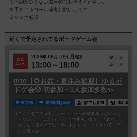
※体調が良くない場合参加お控えください。
※手をアルコール消毒お願いします。
※マスク必須
近くで予定されてるボードゲーム会
2026
08
10
月
年
月
日
曜日
5
あと
13:00～18:00
15人
0
8/10【🌻お盆・夏休み歓迎】ゆるボ
ドゲ会🎲 初参加・1人参加多数✨
東京都
池袋駅徒歩5分
誰でも参加
連れ添い登
【こんな会です💡】「ボードゲーム興味あるけどやった
ことない…」「1人で行っても大丈夫かな？」「お盆、せ
っかくなら誰かと楽しく過ごしたい🌻」「今年の夏、新
しい友達や趣...