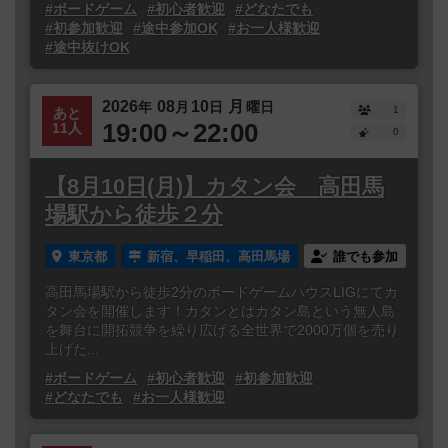
#ボードゲーム
#初心者歓迎
#どなたでも
#初参加歓迎
#途中参加OK
#お一人様歓迎
#途中抜けOK
2026
08
10
月
年
月
日
曜日
1
あと
19:00～22:00
11人
0
【8月10日(月)】カタン会 高田馬
場駅から徒歩２分
東京都
新宿、早稲田、高田馬場
誰でも参加
高田馬場駅から徒歩2分のボードゲームハウスLIGにてカ
タン会を開催します！カタンとはカタン島という無人島
を舞台に開拓競争を繰り広げる全世界で2000万個を売り
上げた...
#ボードゲーム
#初心者歓迎
#初参加歓迎
#どなたでも
#お一人様歓迎