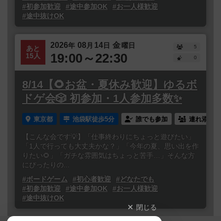
#初参加歓迎
#途中参加OK
#お一人様歓迎
#途中抜けOK
2026
08
14
金
年
月
日
曜日
5
あと
19:00～22:30
15人
0
8/14【🌻お盆・夏休み歓迎】ゆるボ
ドゲ会🎲 初参加・1人参加多数✨
東京都
池袋駅徒歩5分
誰でも参加
連れ添い登
【こんな会です💡】「仕事終わりにちょっと遊びたい」
「1人で行っても大丈夫かな？」「今年の夏、思い出を作
りたい🌻」「ガチな雰囲気はちょっと苦手…」そんな方
にぴったりの...
#ボードゲーム
#初心者歓迎
#どなたでも
#初参加歓迎
#途中参加OK
#お一人様歓迎
#途中抜けOK
閉じる