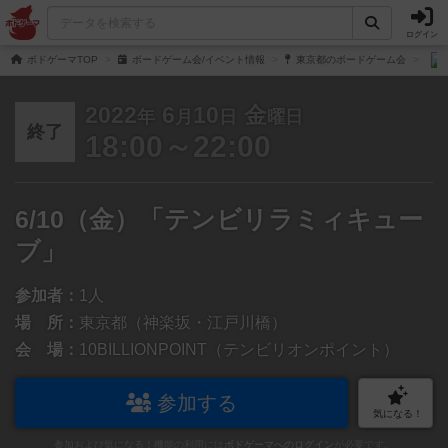
ログイン
ボドゲーマTOP
ボードゲーム会/イベント情報
東京都のボードゲーム会
2022
6
10
金
年
月
日
曜日
終了
18:00～22:00
6/10（金）「テンビリラミィキュー
ブ」
参加者：
1人
場 所：
東京都（神楽坂・江戸川橋）
会 場：
10BILLIONPOINT（テンビリオンポイント）
参加する
気になる！
参加および気になる！機能の利用には
ボドゲーマへのログイン
が必要です。