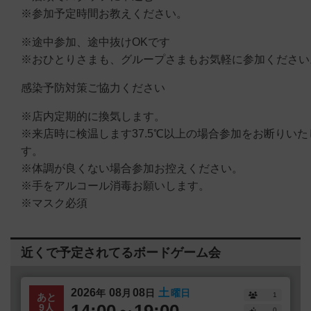
※参加予定時間お教えください。
※途中参加、途中抜けOKです
※おひとりさまも、グループさまもお気軽に参加ください
感染予防対策ご協力ください
※店内定期的に換気します。
※来店時に検温します37.5℃以上の場合参加をお断りいた
す。
※体調が良くない場合参加お控えください。
※手をアルコール消毒お願いします。
※マスク必須
近くで予定されてるボードゲーム会
2026
08
08
土
年
月
日
曜日
1
あと
14:00～19:00
9人
0