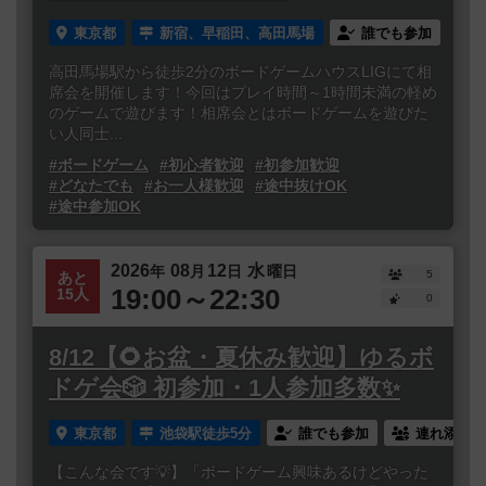
東京都
新宿、早稲田、高田馬場
誰でも参加
高田馬場駅から徒歩2分のボードゲームハウスLIGにて相
席会を開催します！今回はプレイ時間～1時間未満の軽め
のゲームで遊びます！相席会とはボードゲームを遊びた
い人同士...
#ボードゲーム
#初心者歓迎
#初参加歓迎
#どなたでも
#お一人様歓迎
#途中抜けOK
#途中参加OK
2026
08
12
水
年
月
日
曜日
5
あと
19:00～22:30
15人
0
8/12【🌻お盆・夏休み歓迎】ゆるボ
ドゲ会🎲 初参加・1人参加多数✨
東京都
池袋駅徒歩5分
誰でも参加
連れ添い登
【こんな会です💡】「ボードゲーム興味あるけどやった