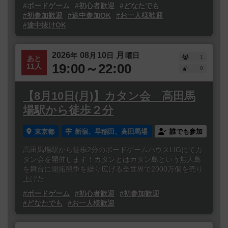
#ボードゲーム
#初心者歓迎
#どなたでも
#初参加歓迎
#途中参加OK
#お一人様歓迎
#途中抜けOK
2026
08
10
月
年
月
日
曜日
1
あと
19:00～22:00
11人
0
【8月10日(月)】カタン会 高田馬
場駅から徒歩２分
東京都
新宿、早稲田、高田馬場
誰でも参加
高田馬場駅から徒歩2分のボードゲームハウスLIGにてカ
タン会を開催します！カタンとはカタン島という無人島
を舞台に開拓競争を繰り広げる全世界で2000万個を売り
上げた...
#ボードゲーム
#初心者歓迎
#初参加歓迎
#どなたでも
#お一人様歓迎