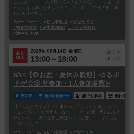
ことない…」「1人で行っても大丈夫かな？」「お盆、せ
っかくなら誰かと楽しく過ごしたい🌻」「今年の夏、新
しい友達や趣...
#ボードゲーム
#初心者歓迎
#どなたでも
#初参加歓迎
#途中参加OK
#お一人様歓迎
#途中抜けOK
2026
08
14
金
年
月
日
曜日
4
あと
13:00～18:00
16人
0
8/14【🌻お盆・夏休み歓迎】ゆるボ
ドゲ会🎲 初参加・1人参加多数✨
東京都
池袋駅徒歩5分
誰でも参加
連れ添い登
【こんな会です💡】「仕事終わりにちょっと遊びたい」
「1人で行っても大丈夫かな？」「今年の夏、思い出を作
りたい🌻」「ガチな雰囲気はちょっと苦手…」そんな方
にぴったりの...
#ボードゲーム
#初心者歓迎
#どなたでも