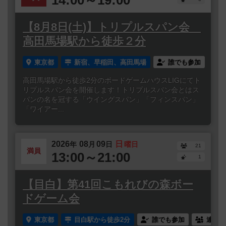
【8月8日(土)】トリプルスパン会
高田馬場駅から徒歩２分
東京都
新宿、早稲田、高田馬場
誰でも参加
高田馬場駅から徒歩2分のボードゲームハウスLIGにてト
リプルスパン会を開催します！トリプルスパン会とはス
パンの名を冠する「ウイングスパン」「フィンスパン」
「ワイアー...
2026
08
09
日
年
月
日
曜日
21
満員
13:00～21:00
1
【目白】第41回こもれびの森ボー
ドゲーム会
東京都
目白駅から徒歩2分
誰でも参加
連れ添