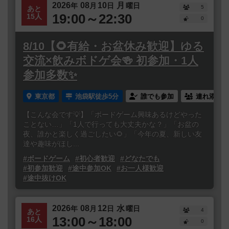
2026
08
10
月
年
月
日
曜日
5
あと
19:00～22:30
15人
0
8/10【🌻有給・お盆休み歓迎】ゆる
交流×飲みボドゲ会🍻 初参加・1人
参加多数✨
東京都
池袋駅徒歩5分
誰でも参加
連れ添い登
【こんな会です💡】「ボードゲーム興味あるけどやった
ことない…」「1人で行っても大丈夫かな？」「お盆の
夜、誰かと楽しく過ごしたい🌻」「今年の夏、新しい友
達や趣味がほし...
#ボードゲーム
#初心者歓迎
#どなたでも
#初参加歓迎
#途中参加OK
#お一人様歓迎
#途中抜けOK
2026
08
12
水
年
月
日
曜日
4
あと
13:00～18:00
16人
0