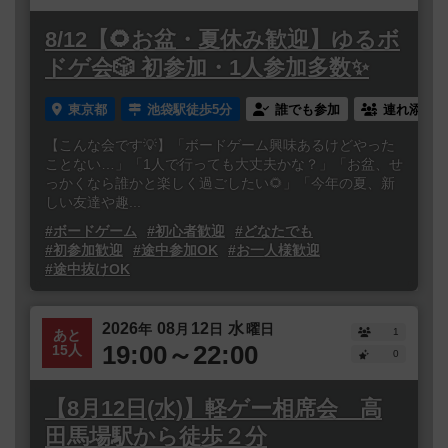
8/12【🌻お盆・夏休み歓迎】ゆるボ
ドゲ会🎲 初参加・1人参加多数✨
東京都
池袋駅徒歩5分
誰でも参加
連れ添い登
【こんな会です💡】「ボードゲーム興味あるけどやった
ことない…」「1人で行っても大丈夫かな？」「お盆、せ
っかくなら誰かと楽しく過ごしたい🌻」「今年の夏、新
しい友達や趣...
#ボードゲーム
#初心者歓迎
#どなたでも
#初参加歓迎
#途中参加OK
#お一人様歓迎
#途中抜けOK
2026
08
12
水
年
月
日
曜日
1
あと
19:00～22:00
15人
0
【8月12日(水)】軽ゲー相席会 高
田馬場駅から徒歩２分