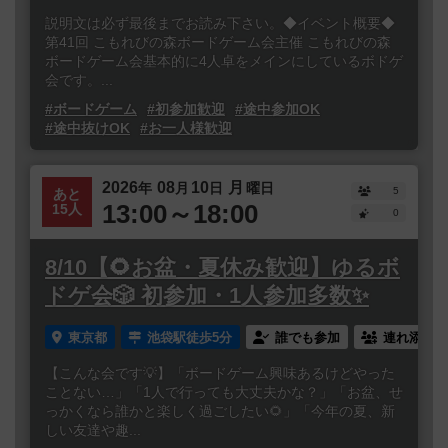
説明文は必ず最後までお読み下さい。◆イベント概要◆
第41回 こもれびの森ボードゲーム会主催 こもれびの森
ボードゲーム会基本的に4人卓をメインにしているボドゲ
会です。...
#ボードゲーム
#初参加歓迎
#途中参加OK
#途中抜けOK
#お一人様歓迎
2026
08
10
月
年
月
日
曜日
5
あと
13:00～18:00
15人
0
8/10【🌻お盆・夏休み歓迎】ゆるボ
ドゲ会🎲 初参加・1人参加多数✨
東京都
池袋駅徒歩5分
誰でも参加
連れ添い登
【こんな会です💡】「ボードゲーム興味あるけどやった
ことない…」「1人で行っても大丈夫かな？」「お盆、せ
っかくなら誰かと楽しく過ごしたい🌻」「今年の夏、新
しい友達や趣...