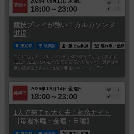
2026
08
13
木
年
月
日
曜日
1
募集中
18:00～23:00
0
競技プレイが熱い！カルカソンヌ
道場
東京都
秋葉原
誰でも参加
連れ添い登録
こんにちは！ カルカソンヌとKLASKをこよなく愛する
JELLY JELLY CAFE 秋葉原店店長の新葉です。最近は将
棋の藤井聡太さんの活躍や麻雀のMリーグ、TV...
2026
08
14
金
年
月
日
曜日
1
募集中
18:00～23:00
0
1人で来ても大丈夫！相席ナイト
【毎週水曜・金曜・日曜】
東京都
秋葉原
誰でも参加