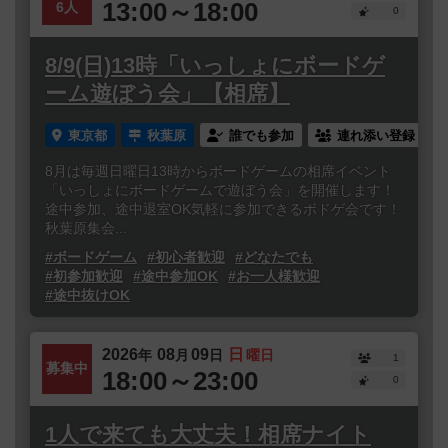
13:00～18:00
6人
0
8/9(日)13時「いっしょにボードゲ
ーム遊ぼう会」【相席】
東京都
秋葉原
誰でも参加
連れ添い登録
8月は毎週日曜日13時からボードゲームの相席イベント
「いっしょにボードゲームで遊ぼう会」を開催します！
途中参加、途中退室OK気軽に参加できるボドゲ会です！
秋葉原集会...
#ボードゲーム
#初心者歓迎
#どなたでも
#初参加歓迎
#途中参加OK
#お一人様歓迎
#途中抜けOK
2026
08
09
日
年
月
日
曜日
1
募集中
18:00～23:00
0
1人で来ても大丈夫！相席ナイト