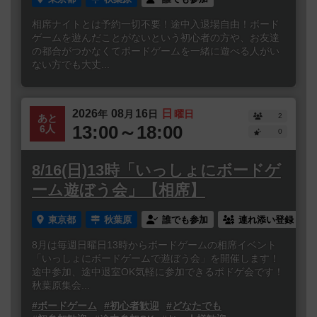
相席ナイトとは予約一切不要！途中入退場自由！ボード
ゲームを遊んだことがないという初心者の方や、お友達
の都合がつかなくてボードゲームを一緒に遊べる人がい
ない方でも大丈...
2026
08
16
日
年
月
日
曜日
2
あと
13:00～18:00
6人
0
8/16(日)13時「いっしょにボードゲ
ーム遊ぼう会」【相席】
東京都
秋葉原
誰でも参加
連れ添い登録
8月は毎週日曜日13時からボードゲームの相席イベント
「いっしょにボードゲームで遊ぼう会」を開催します！
途中参加、途中退室OK気軽に参加できるボドゲ会です！
秋葉原集会...
#ボードゲーム
#初心者歓迎
#どなたでも