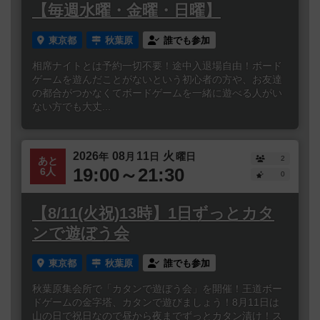
【毎週水曜・金曜・日曜】
東京都
秋葉原
誰でも参加
相席ナイトとは予約一切不要！途中入退場自由！ボード
ゲームを遊んだことがないという初心者の方や、お友達
の都合がつかなくてボードゲームを一緒に遊べる人がい
ない方でも大丈...
2026
08
11
火
年
月
日
曜日
2
あと
19:00～21:30
6人
0
【8/11(火祝)13時】1日ずっとカタ
ンで遊ぼう会
東京都
秋葉原
誰でも参加
秋葉原集会所で「カタンで遊ぼう会」を開催！王道ボー
ドゲームの金字塔、カタンで遊びましょう！8月11日は
山の日で祝日なので昼から夜までずっとカタン漬け！ス