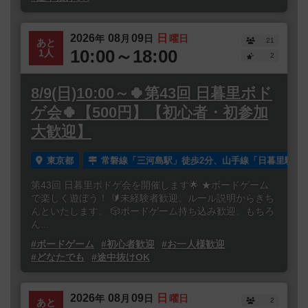
2026
08
09
日
年
月
日
曜日
21
あと
10:00～18:00
1人
2
8/9(日)10:00～🍀第43回 日暮里ボド
ゲ会🍀【500円】【初心者・初参加
大歓迎】
東京都
常磐線「三河島駅」徒歩2分、山手線「日暮里駅」徒
第43回 日暮里ボドゲ会を開催します🌟 ★ボードゲーム
で楽しく遊ぼう！ 🔰未経験者歓迎。ルール説明からきち
んといたします。 🎲ボードゲーム持ち込み歓迎。もちろ
ん...
#ボードゲーム
#初心者歓迎
#お一人様歓迎
#どなたでも
#途中抜けOK
2026
08
09
日
年
月
日
曜日
2
あと