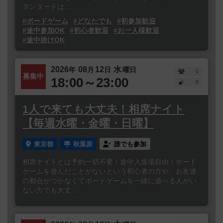
タンダードは...
#ボードゲーム
#どなたでも
#初参加歓迎
#途中参加OK
#初心者歓迎
#お一人様歓迎
#途中抜けOK
2026
08
12
水
年
月
日
曜日
1
募集中
18:00～23:00
0
1人で来ても大丈夫！相席ナイト
【毎週水曜・金曜・日曜】
東京都
秋葉原
誰でも参加
相席ナイトとは予約一切不要！途中入退場自由！ボード
ゲームを遊んだことがないという初心者の方や、お友達
の都合がつかなくてボードゲームを一緒に遊べる人がい
ない方でも大丈...