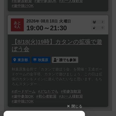
#初参加歓迎
#途中参加OK
#お一人様歓迎
#途中抜けOK
2026
08
18
火
年
月
日
曜日
2
あと
19:00～21:30
6人
0
【8/18(火)19時】カタンの拡張で遊
ぼう会
東京都
秋葉原
誰でも参加
秋葉原集会所で「カタンで遊ぼう会」を開催！王道ボー
ドゲームの金字塔、カタンで遊びましょう。この日は拡
張のカタンをメインに遊んでみたいなと思います。もち
ろんスタンダー...
#ボードゲーム
#どなたでも
#初参加歓迎
#途中参加OK
#初心者歓迎
#お一人様歓迎
#途中抜けOK
閉じる