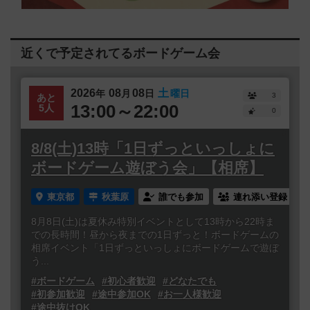
近くで予定されてるボードゲーム会
2026
08
08
土
年
月
日
曜日
3
あと
13:00～22:00
5人
0
8/8(土)13時「1日ずっといっしょに
ボードゲーム遊ぼう会」【相席】
東京都
秋葉原
誰でも参加
連れ添い登録
8月8日(土)は夏休み特別イベントとして13時から22時ま
での長時間！昼から夜までの1日ずっと！ボードゲームの
相席イベント「1日ずっといっしょにボードゲームで遊ぼ
う...
#ボードゲーム
#初心者歓迎
#どなたでも
#初参加歓迎
#途中参加OK
#お一人様歓迎
#途中抜けOK