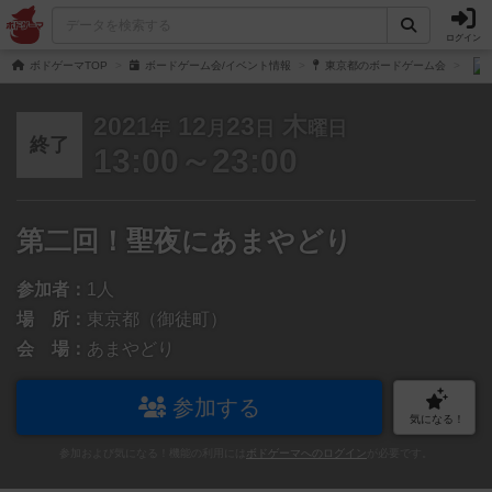
ログイン
ボドゲーマTOP
ボードゲーム会/イベント情報
東京都のボードゲーム会
2021
12
23
木
年
月
日
曜日
終了
13:00～23:00
第二回！聖夜にあまやどり
参加者：
1人
場 所：
東京都（御徒町）
会 場：
あまやどり
参加する
気になる！
参加および気になる！機能の利用には
ボドゲーマへのログイン
が必要です。