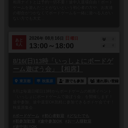
相席ナイトとは予約一切不要！途中入退場自由！ボード
ゲームを遊んだことがないという初心者の方や、お友達
の都合がつかなくてボードゲームを一緒に遊べる人がい
ない方でも大丈...
2026
08
16
日
年
月
日
曜日
2
あと
13:00～18:00
6人
0
8/16(日)13時「いっしょにボードゲ
ーム遊ぼう会」【相席】
東京都
秋葉原
誰でも参加
連れ添い登録
8月は毎週日曜日13時からボードゲームの相席イベント
「いっしょにボードゲームで遊ぼう会」を開催します！
途中参加、途中退室OK気軽に参加できるボドゲ会です！
秋葉原集会...
#ボードゲーム
#初心者歓迎
#どなたでも
#初参加歓迎
#途中参加OK
#お一人様歓迎
#途中抜けOK