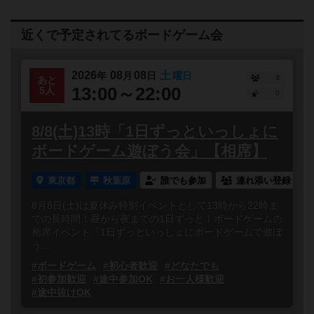
近くで予定されてるボードゲーム会
2026
08
08
土
年
月
日
曜日
3
あと
13:00～22:00
5人
0
8/8(土)13時「1日ずっといっしょに
ボードゲーム遊ぼう会」【相席】
東京都
秋葉原
誰でも参加
連れ添い登録
8月8日(土)は夏休み特別イベントとして13時から22時ま
での長時間！昼から夜までの1日ずっと！ボードゲームの
相席イベント「1日ずっといっしょにボードゲームで遊ぼ
う...
#ボードゲーム
#初心者歓迎
#どなたでも
#初参加歓迎
#途中参加OK
#お一人様歓迎
#途中抜けOK