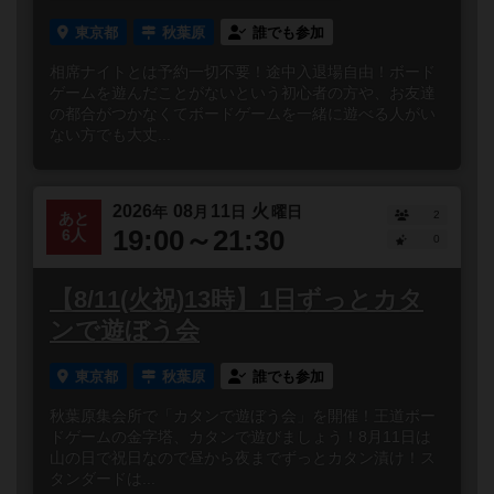
東京都
秋葉原
誰でも参加
相席ナイトとは予約一切不要！途中入退場自由！ボード
ゲームを遊んだことがないという初心者の方や、お友達
の都合がつかなくてボードゲームを一緒に遊べる人がい
ない方でも大丈...
2026
08
11
火
年
月
日
曜日
2
あと
19:00～21:30
6人
0
【8/11(火祝)13時】1日ずっとカタ
ンで遊ぼう会
東京都
秋葉原
誰でも参加
秋葉原集会所で「カタンで遊ぼう会」を開催！王道ボー
ドゲームの金字塔、カタンで遊びましょう！8月11日は
山の日で祝日なので昼から夜までずっとカタン漬け！ス
タンダードは...