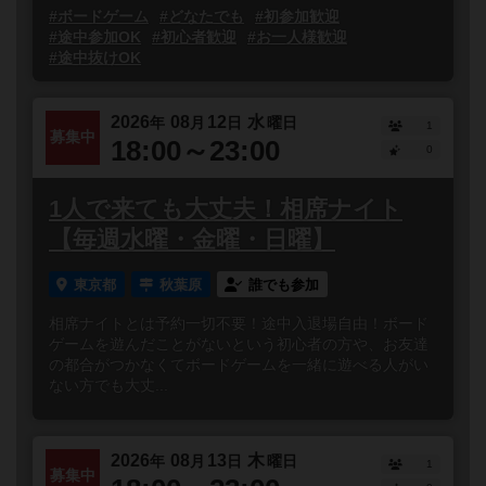
#ボードゲーム
#どなたでも
#初参加歓迎
#途中参加OK
#初心者歓迎
#お一人様歓迎
#途中抜けOK
2026
08
12
水
年
月
日
曜日
1
募集中
18:00～23:00
0
1人で来ても大丈夫！相席ナイト
【毎週水曜・金曜・日曜】
東京都
秋葉原
誰でも参加
相席ナイトとは予約一切不要！途中入退場自由！ボード
ゲームを遊んだことがないという初心者の方や、お友達
の都合がつかなくてボードゲームを一緒に遊べる人がい
ない方でも大丈...
2026
08
13
木
年
月
日
曜日
1
募集中