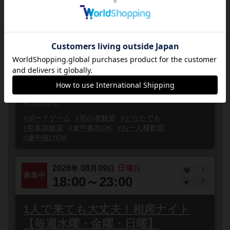
8/9(日)13時「いっしょにボードゲ
ーム遊ぼう会」【相席】
東京都
秋葉原
誰でも参加
連れ添い登録
8月は毎週日曜日13時からボードゲームの相席イベント
「いっしょにボードゲームで遊ぼう会」を開催します！
途中参加、途中退室OK気軽に参加できるボドゲ会です！
秋葉原集会...
#ボードゲーム
#初心者歓迎
#どなたでも
#初参加歓迎
#途中参加OK
#お一人様歓迎
#途中抜けOK
2026
08
09
日
年
月
日
曜日
1
募集中
18:00～23:00
0
1人で来ても大丈夫！相席ナイト
【毎週水曜・金曜・日曜】