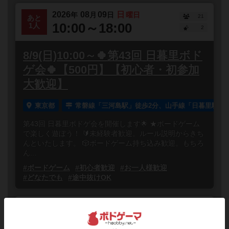
2026
08
09
日
年
月
日
曜日
21
あと
10:00～18:00
1人
2
8/9(日)10:00～🍀第43回 日暮里ボド
ゲ会🍀【500円】【初心者・初参加
大歓迎】
東京都
常磐線「三河島駅」徒歩2分、山手線「日暮里駅」徒
第43回 日暮里ボドゲ会を開催します🌟 ★ボードゲーム
で楽しく遊ぼう！ 🔰未経験者歓迎。ルール説明からきち
んといたします。 🎲ボードゲーム持ち込み歓迎。もちろ
ん...
#ボードゲーム
#初心者歓迎
#お一人様歓迎
#どなたでも
#途中抜けOK
2026
08
09
日
年
月
日
曜日
2
あと
13:00～18:00
6人
0