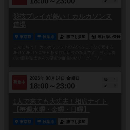
18:00～23:00
0
競技プレイが熱い！カルカソンヌ
道場
東京都
秋葉原
誰でも参加
連れ添い登録
こんにちは！ カルカソンヌとKLASKをこよなく愛する
JELLY JELLY CAFE 秋葉原店店長の新葉です。最近は将
棋の藤井聡太さんの活躍や麻雀のMリーグ、TV...
2026
08
14
金
年
月
日
曜日
1
募集中
18:00～23:00
0
1人で来ても大丈夫！相席ナイト
【毎週水曜・金曜・日曜】
東京都
秋葉原
誰でも参加