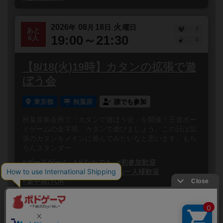
2026
08
18
火
年
月
日
曜日
2
あと
19:00～21:30
6人
0
【8/18(火)19時】カタンの拡張で遊
ぼう会
東京都
秋葉原
誰でも参加
秋葉原集会所で「カタンで遊ぼう会」を開催！王道ボー
ドゲームの金字塔、カタンで遊びましょう。この日は拡
張のカタンをメインに遊んでみたいなと思います。もち
ろんスタンダー...
#ボードゲーム
#どなたでも
#初参加歓迎
#途中参加OK
#初心者歓迎
#お一人様歓迎
#途中抜けOK
閉じる
Copyright (c)
ボードゲームのプレイ履歴を記録し
【ボドゲーマ】ボードゲームの総合情報サイト