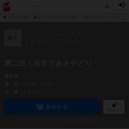
ログイン
ボドゲーマTOP
ボードゲーム会/イベント情報
東京都のボードゲーム会
2021
8
26
木
年
月
日
曜日
終了
13:00～23:00
第二回！浴衣であまやどり
参加者：
1人
場 所：
東京都（御徒町）
会 場：
あまやどり
参加する
気になる！
参加および気になる！機能の利用には
ボドゲーマへのログイン
が必要です。