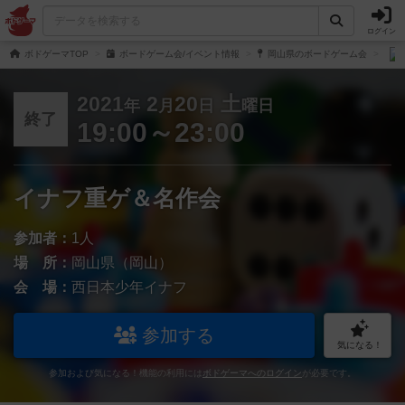
ログイン
ボドゲーマTOP
ボードゲーム会/イベント情報
岡山県のボードゲーム会
2021
2
20
土
年
月
日
曜日
終了
19:00～23:00
イナフ重ゲ＆名作会
参加者：
1人
場 所：
岡山県（岡山）
会 場：
西日本少年イナフ
参加する
気になる！
参加および気になる！機能の利用には
ボドゲーマへのログイン
が必要です。