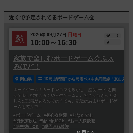
近くで予定されてるボードゲーム会
2026
09
27
日
年
月
日
曜日
1
あと
10:00～16:30
47人
0
家族で楽しむボードゲーム会ふぁ
みぼど！
岡山県
JR岡山駅西口から岡電バス中央病院線「京山入口」
ボードゲーム！カードやコマを動かし、盤(ボード)を囲
んで楽しむすごろくや人生ゲーム……皆さんもきっと楽
しんだ記憶があるのでは？でも、最近はあまりボードゲ
ームを遊んで...
#ボードゲーム
#初心者歓迎
#どなたでも
#初参加歓迎
#途中参加OK
#お一人様歓迎
#途中抜けOK
#親子連れ歓迎
閉じる