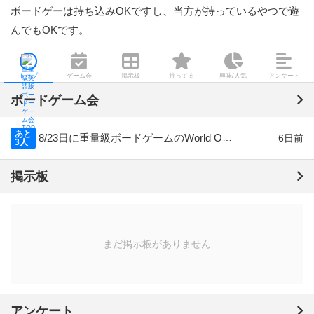
ボードゲーは持ち込みOKですし、当方が持っているやつで遊
んでもOKです。
トップ
ゲーム会
掲示板
持ってる
興味/人気
アンケート
ボードゲーム会
あと
8/23日に重量級ボードゲームのWorld Orderを遊ぶ会
6日前
3人
掲示板
まだ掲示板がありません
アンケート