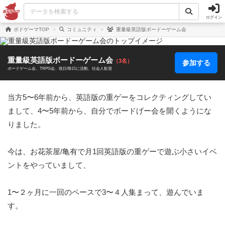
ログイン
ボドゲーマTOP
コミュニティ
重量級英語版ボードーゲーム会
重量級英語版ボードーゲーム会
（3名）
参加する
ボードゲーム会
TRPG会
祝日/祭日に活動
社会人歓迎
当方5〜6年前から、英語版の重ゲーをコレクティングしてい
まして、4〜5年前から、自分でボードげー会を開くようにな
りました。

今は、お花茶屋/亀有で月1回英語版の重ゲーで遊ぶ小さいイベ
ントをやっていまして、

1〜２ヶ月に一回のペースで3〜４人集まって、遊んでいま
す。
