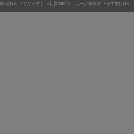
初心者歓迎
#どなたでも
#初参加歓迎
#お一人様歓迎
#途中抜けOK