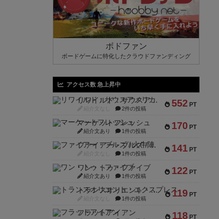
ボドファン
ボードゲームに特化したクラウドファンディング
アクセス数 急上昇中
リワイルド：サウスアメリカ
552
PT
紹介文なし
2件の投稿
マーケットフレッシュ
170
PT
紹介文あり
1件の投稿
ファイアー・ブルズ / 火牛陣
141
PT
紹介文なし
1件の投稿
ワン・トゥ・ファイブ
122
PT
紹介文あり
1件の投稿
トランスオリエント・エクスプレス
119
PT
紹介文なし
1件の投稿
フラットアイアン
118
PT