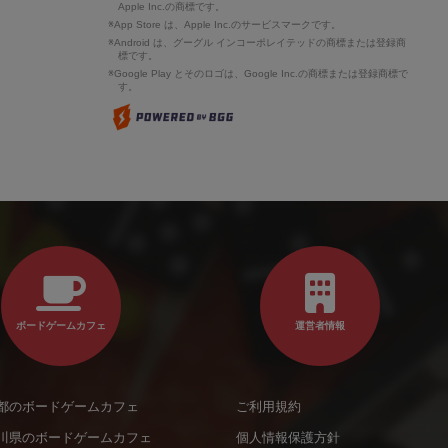
Apple Inc.の商標です。
※App Store は、Apple Inc.のサービスマークです。
※Android は、グーグル インコーポレイテッドの商標または登録商
標です。
※Google Play とそのロゴは、Google Inc.の商標または登録商標で
す。
ボードゲームカフェ
運営者情報
都のボードゲームカフェ
ご利用規約
川県のボードゲームカフェ
個人情報保護方針