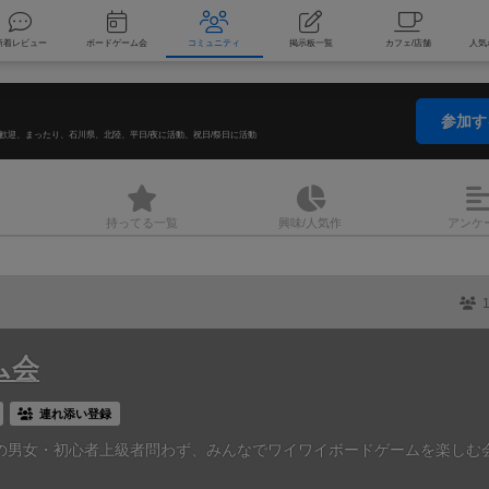
索
新着レビュー
ボードゲーム会
コミュニティ
掲示板一覧
参加
歓迎
まったり
石川県
北陸
平日/夜に活動
祝日/祭日に活動
持ってる
一覧
興味/人気
作
アンケ
ム会
連れ添い登録
～40代の男女・初心者上級者問わず、みんなでワイワイボードゲームを楽しむ