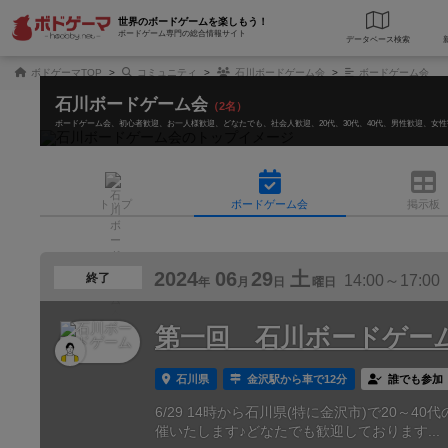
世界のボードゲームを楽しもう！
ボードゲーム専門の総合情報サイト
データベース
検
ボドゲーマTOP
コミュニティ
石川ボードゲーム会
ボードゲーム会
石川ボードゲーム会
（2名）
ボードゲーム会
初心者歓迎
お一人様歓迎
どなたでも
社会人歓迎
20代
30代
40代
男性歓迎
女性
トップ
ボード
ゲーム会
掲示板
2024
06
29
土
終了
14:00～17:00
年
月
日
曜日
第一回 石川ボードゲー
石川県
金沢駅から車で12分
誰でも参加
6/29 14時から石川県(特に金沢市)で20
催いたします♪どなたでも歓迎しております...