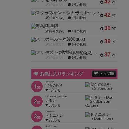
42
PT
紹介文なし
1件の投稿
スターマイン・ラミー ポケット
42
PT
紹介文あり
2件の投稿
海兵隊
39
PT
紹介文あり
1件の投稿
スーパーストア3000
39
PT
紹介文なし
1件の投稿
フリップ７：復讐心とともに
37
PT
紹介文なし
2件の投稿
お気に入りランキング
トップ50
Splendor
1
宝石の煌き
位
4042名
Die Siedler von Catan
2
カタン
位
3617名
Dominion
3
ドミニオン
位
2530名
Battle Line