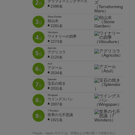
2
テラフォーミングマーズ
位
2396名
Stone Garden
3
枯山水
位
2281名
Viticulture
4
ワイナリーの四季
位
2273名
Agricola
5
アグリコラ
位
2120名
Azul
6
アズール
位
2034名
Splendor
7
宝石の煌き
位
2031名
Wingspan
8
ウイングスパン
位
2007名
7 Wonders
9
世界の七不思議
位
1921名
※Apple、Apple のロゴ は、米国および他の国々で登録された