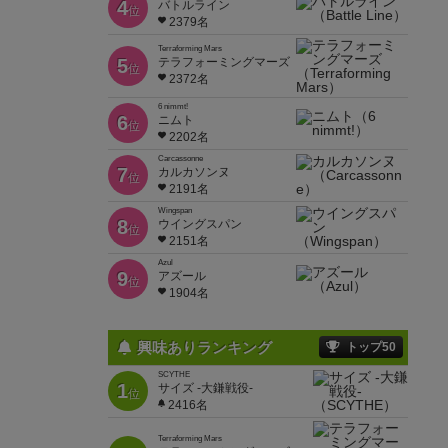
4
バトルライン
位
2379名
Terraforming Mars
5
テラフォーミングマーズ
位
2372名
6 nimmt!
6
ニムト
位
2202名
Carcassonne
7
カルカソンヌ
位
2191名
Wingspan
8
ウイングスパン
位
2151名
Azul
9
アズール
位
1904名
興味ありランキング
トップ50
SCYTHE
1
サイズ -大鎌戦役-
位
2416名
Terraforming Mars