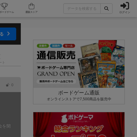
ログイン
カフェ/店舗
人気ボードゲーム
通販ストア
する
ート
1
0
ボードゲーム通販
オンラインストアで7,500商品を販売中
会を開