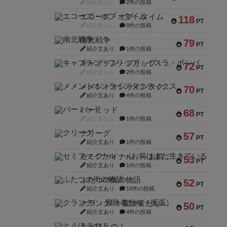
紹介文なし
2件の投稿
エコーズ・オブ・タイム
118
PT
紹介文なし
8件の投稿
南北戦争
79
PT
紹介文あり
1件の投稿
キャプテン・フリップ：イスラ・ボンバ
72
PT
紹介文なし
2件の投稿
メメントオンラインタクティクス
70
PT
紹介文あり
4件の投稿
パーミッド
68
PT
紹介文なし
1件の投稿
クリーグ
57
PT
紹介文あり
1件の投稿
セミファイナル ～お前はまだ生きている～
53
PT
紹介文あり
1件の投稿
ふたつの街の物語
52
PT
紹介文あり
18件の投稿
クランク! ：冒険者たち（拡張）
50
PT
紹介文あり
4件の投稿
とうほうの！