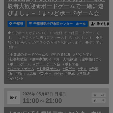
験者大歓迎★ボードゲームで一緒に遊
びましょ～！まつどボードゲーム会
千葉県
千葉県新松戸市民センター ホール
誰でも参加
◆初心者の方が多いので主に遊ばれるのは軽～中ゲームで
す。 経験者の方は初心者ファーストでお願いします。◆参
加人数が多いためマスクの着用をお願いします。◆少しでも
体調...
#千葉県のボードゲーム会
#初心者歓迎
#どなたでも
#初参加歓迎
#途中参加OK
#お一人様歓迎
#途中抜けOK
#ボードゲーム
#ボードゲーム会
#ボドゲ会
#パーティゲーム
#中量級ゲーム
#軽ゲー
#東京
#千葉
#柏
#流山
#馬橋
#新松戸
#松戸
#茨城
#常磐線
#イベント
2026
05
03
日
年
月
日
曜日
32
終了
11:00～21:00
0