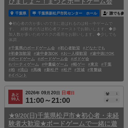
びましょ～！まつどボードゲーム会
千葉県
千葉県新松戸市民センター ホール
誰でも参加
◆初心者の方が多いので主に遊ばれるのは軽～中ゲームで
す。 経験者の方は初心者ファーストでお願いします。◆参
加人数が多いためマスクの着用をお願いします。◆少しでも
体調...
#千葉県のボードゲーム会
#初心者歓迎
#どなたでも
#初参加歓迎
#途中参加OK
#お一人様歓迎
#途中抜けOK
#ボードゲーム
#ボードゲーム会
#ボドゲ会
#パーティゲーム
#中量級ゲーム
#軽ゲー
#東京
#千葉
#柏
#流山
#馬橋
#新松戸
#松戸
#茨城
#常磐線
#イベント
2026
09
20
日
年
月
日
曜日
1
あと
11:00～21:00
99人
0
★9/20(日)千葉県松戸市★初心者・未経
験者大歓迎★ボードゲームで一緒に遊