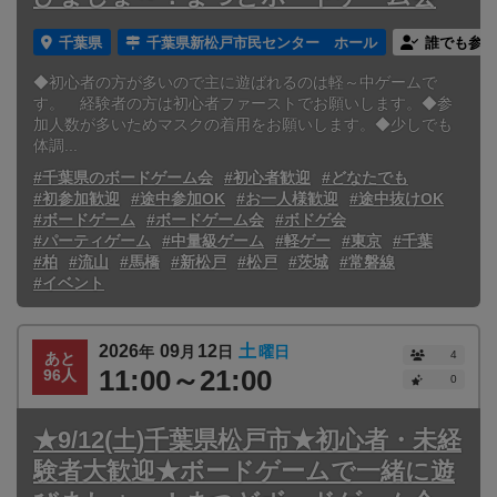
千葉県
千葉県新松戸市民センター ホール
誰でも参加
◆初心者の方が多いので主に遊ばれるのは軽～中ゲームで
す。 経験者の方は初心者ファーストでお願いします。◆参
加人数が多いためマスクの着用をお願いします。◆少しでも
体調...
#千葉県のボードゲーム会
#初心者歓迎
#どなたでも
#初参加歓迎
#途中参加OK
#お一人様歓迎
#途中抜けOK
#ボードゲーム
#ボードゲーム会
#ボドゲ会
#パーティゲーム
#中量級ゲーム
#軽ゲー
#東京
#千葉
#柏
#流山
#馬橋
#新松戸
#松戸
#茨城
#常磐線
#イベント
2026
09
12
土
年
月
日
曜日
4
あと
11:00～21:00
96人
0
★9/12(土)千葉県松戸市★初心者・未経
験者大歓迎★ボードゲームで一緒に遊