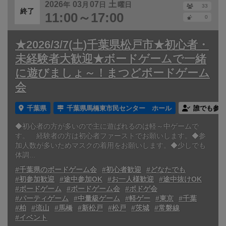
2026
03
07
土
年
月
日
曜日
33
終了
11:00～17:00
0
★2026/3/7(土)千葉県松戸市★初心者・
未経験者大歓迎★ボードゲームで一緒
に遊びましょ～！まつどボードゲーム
会
千葉県
千葉県馬橋東市民センター ホール
誰でも参加
◆初心者の方が多いので主に遊ばれるのは軽～中ゲームで
す。 経験者の方は初心者ファーストでお願いします。◆参
加人数が多いためマスクの着用をお願いします。◆少しでも
体調...
#千葉県のボードゲーム会
#初心者歓迎
#どなたでも
#初参加歓迎
#途中参加OK
#お一人様歓迎
#途中抜けOK
#ボードゲーム
#ボードゲーム会
#ボドゲ会
#パーティゲーム
#中量級ゲーム
#軽ゲー
#東京
#千葉
#柏
#流山
#馬橋
#新松戸
#松戸
#茨城
#常磐線
#イベント