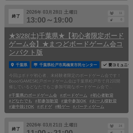
2026
03
28
土
年
月
日
曜日
11
終了
13:00～19:00
0
★3/28(土)千葉県★【初心者限定ボード
ゲーム会】★まつどボードゲーム会コ
ンパクト版
千葉県
千葉県松戸市馬橋東市民センター
要コミュニテ
今回はボドゲ初心者、未経験者限定のボードゲーム会です！
Booo!GAMES松戸ボードゲーム会は千葉県松戸市で月2回開
催しているどなたでもご参加可能なボードゲーム会で...
#千葉県のボードゲーム会
#ボードゲーム
#初心者歓迎
#どなたでも
#初参加歓迎
#途中参加OK
#お一人様歓迎
#途中抜けOK
#ボドゲ
#軽ゲー
#パーティゲーム
2026
03
21
土
年
月
日
曜日
24
終了
11:00～21:00
2