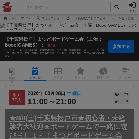
ログイン
ボドゲーマTOP
コミュニティ
【千葉県松戸】まつどボードゲーム会（主催：Boo
【千葉県松戸】まつどボードゲーム会（主催：
Booo!GAMES）：
（87名）
参加する
ボードゲーム会
初心者歓迎
未経験者歓迎
松戸
柏
初参加歓迎
ボードゲーム
ボ
ドゲ
ボドゲ会
千葉
金町
ゲーム制作者
学生歓迎
社会人歓迎
ゲーム以外の交流
あり
トップ
ゲーム会
掲示板
持ってる
興味/人気
アンケート
2026
08
08
土
年
月
日
曜日
23
あと
11:00～21:00
77人
3
★8/8(土)千葉県松戸市★初心者・未経
験者大歓迎★ボードゲームで一緒に遊
びましょ～！まつどボードゲーム会