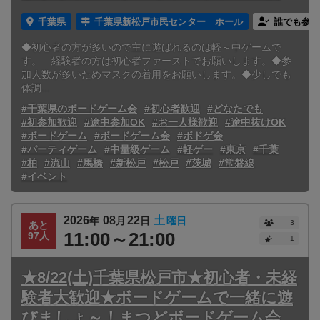
千葉県
千葉県新松戸市民センター ホール
誰でも参加
◆初心者の方が多いので主に遊ばれるのは軽～中ゲームで
す。 経験者の方は初心者ファーストでお願いします。◆参
加人数が多いためマスクの着用をお願いします。◆少しでも
体調...
#千葉県のボードゲーム会
#初心者歓迎
#どなたでも
#初参加歓迎
#途中参加OK
#お一人様歓迎
#途中抜けOK
#ボードゲーム
#ボードゲーム会
#ボドゲ会
#パーティゲーム
#中量級ゲーム
#軽ゲー
#東京
#千葉
#柏
#流山
#馬橋
#新松戸
#松戸
#茨城
#常磐線
#イベント
2026
08
22
土
年
月
日
曜日
3
あと
11:00～21:00
97人
1
★8/22(土)千葉県松戸市★初心者・未経
験者大歓迎★ボードゲームで一緒に遊
びましょ～！まつどボードゲーム会