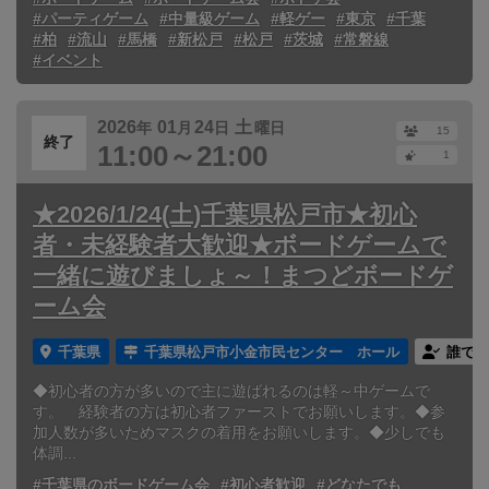
#パーティゲーム
#中量級ゲーム
#軽ゲー
#東京
#千葉
#柏
#流山
#馬橋
#新松戸
#松戸
#茨城
#常磐線
#イベント
2026
01
24
土
年
月
日
曜日
15
終了
11:00～21:00
1
★2026/1/24(土)千葉県松戸市★初心
者・未経験者大歓迎★ボードゲームで
一緒に遊びましょ～！まつどボードゲ
ーム会
千葉県
千葉県松戸市小金市民センター ホール
誰でも
◆初心者の方が多いので主に遊ばれるのは軽～中ゲームで
す。 経験者の方は初心者ファーストでお願いします。◆参
加人数が多いためマスクの着用をお願いします。◆少しでも
体調...
#千葉県のボードゲーム会
#初心者歓迎
#どなたでも