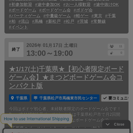
#初参加歓迎
#途中参加OK
#お一人様歓迎
#途中抜けOK
#ボードゲーム
#ボードゲーム会
#ボドゲ会
#パーティゲーム
#中量級ゲーム
#軽ゲー
#東京
#千葉
#柏
#流山
#馬橋
#新松戸
#松戸
#茨城
#常磐線
#イベント
2026
01
17
土
年
月
日
曜日
11
終了
13:00～19:00
0
★1/17(土)千葉県★【初心者限定ボード
ゲーム会】★まつどボードゲーム会コ
ンパクト版
千葉県
千葉県松戸市馬橋東市民センター
要コミュニテ
今回はボドゲ初心者、未経験者限定のボードゲーム会です！
Booo!GAMES松戸ボードゲーム会は千葉県松戸市で月2回開
催しているどなたでもご参加可能なボードゲーム会で...
#千葉県のボードゲーム会
#ボードゲーム
#初心者歓迎