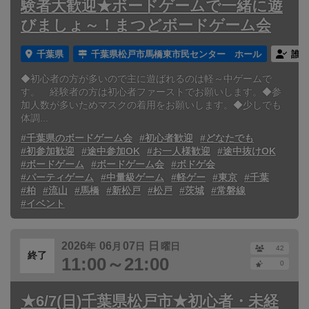
験者大歓迎★ボードゲームで一緒に遊
びましょ～！まつどボードゲーム会
千葉県
千葉県松戸市馬橋東市民センター ホール
誰で
◆初心者の方が多いので主に遊ばれるのは軽～中ゲームで
す。 経験者の方は初心者ファーストでお願いします。◆参
加人数が多いためマスクの着用をお願いします。◆少しでも
体調...
#千葉県のボードゲーム会
#初心者歓迎
#どなたでも
#初参加歓迎
#途中参加OK
#お一人様歓迎
#途中抜けOK
#ボードゲーム
#ボードゲーム会
#ボドゲ会
#パーティゲーム
#中量級ゲーム
#軽ゲー
#東京
#千葉
#柏
#流山
#馬橋
#新松戸
#松戸
#茨城
#常磐線
#イベント
2026
06
07
日
年
月
日
曜日
42
終了
11:00～21:00
0
★6/7(日)千葉県松戸市★初心者・未経