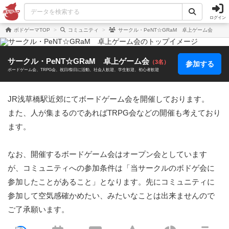
ログイン
ボドゲーマTOP
コミュニティ
サークル・PeNT☆GRaM 卓上ゲーム会
サークル・PeNT☆GRaM 卓上ゲーム会
（3名）
参加する
ボードゲーム会
TRPG会
祝日/祭日に活動
社会人歓迎
学生歓迎
初心者歓迎
JR浅草橋駅近郊にてボードゲーム会を開催しております。

また、人が集まるのであればTRPG会などの開催も考えており
ます。

なお、開催するボードゲーム会はオープン会としています
が、コミュニティへの参加条件は「当サークルのボドゲ会に
参加したことがあること」となります。先にコミュニティに
参加して空気感確かめたい、みたいなことは出来ませんので
ご了承願います。