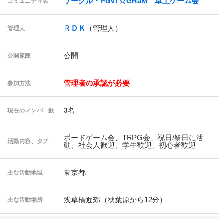
サークル・PeNT☆GRaM 卓上ゲーム会
コミュニティ名
ＲＤＫ
（管理人）
管理人
公開
公開範囲
管理者の承認が必要
参加方法
3名
現在のメンバー数
ボードゲーム会、TRPG会、祝日/祭日に活
活動内容、タグ
動、社会人歓迎、学生歓迎、初心者歓迎
東京都
主な活動地域
浅草橋近郊（秋葉原から12分）
主な活動場所