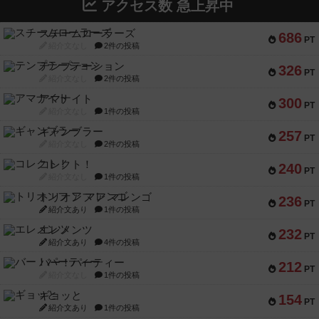
アクセス数 急上昇中
スチームローラーズ
686
PT
紹介文なし
2件の投稿
テンプテーション
326
PT
紹介文なし
2件の投稿
アマナイト
300
PT
紹介文なし
1件の投稿
ギャンブラー
257
PT
紹介文なし
2件の投稿
コレクト！
240
PT
紹介文なし
1件の投稿
トリオンフ ア マレンゴ
236
PT
紹介文あり
1件の投稿
エレメンツ
232
PT
紹介文あり
4件の投稿
バー！パーティー
212
PT
紹介文なし
1件の投稿
ギョッと
154
PT
紹介文あり
1件の投稿