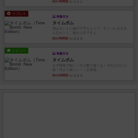
約21時間前
by おとん
リプレイ
画像付き
タイムボム
僕はホントに嘘が下手なようで、すぐバレますみ
んなホント、嘘が上手ですよ...
約22時間前
by あまる
レビュー
画像付き
タイムボム
まず簡単で軽い！大人数で遊べる！それなのに小
箱！何より楽しい！！正体隠...
約22時間前
by あまる