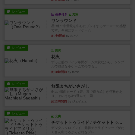
レビュー
画像付き
充実
ワンラウンド
星5軽〜中量級を中心にプレイするゲーマーの感想
です。今回はボードゲーム...
約7時間前
by おとん
レビュー
充実
花火
ずっと前のドイツ年間ゲーム大賞ながら、シンプ
ルで簡単な小ゲームで今でも...
約10時間前
by tamio
レビュー
無限まちがいさがし
6つの場面カード（表、裏で違う絵）が何枚かあ
り、そのうち3つ選んで、同...
約12時間前
by ジェイとと
レビュー
充実
チケットトゥライド / チケットトゥライドアメリカ
デジタルソロプレイ。元祖チケライ？マップがた
くさん出てるからどれをプレ...