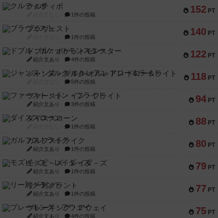
クルティボ
152
PT
紹介文なし
1件の投稿
ブラヴェスト
140
PT
紹介文なし
1件の投稿
ドブル：ポケットモンスター
122
PT
紹介文あり
4件の投稿
ジャンヌ・ダルク-オルレアン ドロー＆ライト
118
PT
紹介文なし
5件の投稿
ファースト・イン・フライト
94
PT
紹介文あり
3件の投稿
ダイススローン
88
PT
紹介文なし
1件の投稿
ガルフストライク
80
PT
紹介文あり
1件の投稿
モズビ－ズ・レイダ－ズ
79
PT
紹介文あり
1件の投稿
リー対グラント
77
PT
紹介文あり
1件の投稿
ブレーキング・アウェイ
75
PT
紹介文あり
4件の投稿