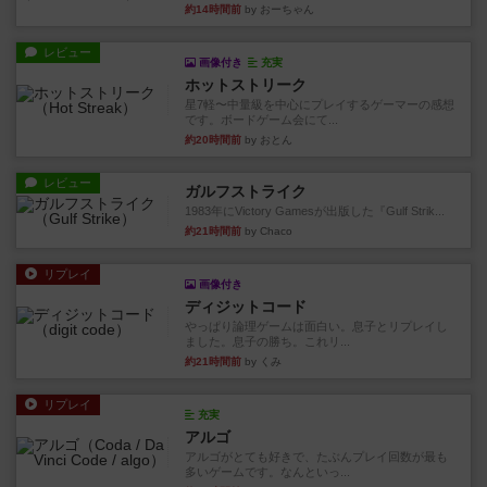
約14時間前
by おーちゃん
レビュー
画像付き
充実
ホットストリーク
星7軽〜中量級を中心にプレイするゲーマーの感想
です。ボードゲーム会にて...
約20時間前
by おとん
レビュー
ガルフストライク
1983年にVictory Gamesが出版した『Gulf Strik...
約21時間前
by Chaco
リプレイ
画像付き
ディジットコード
やっぱり論理ゲームは面白い。息子とリプレイし
ました。息子の勝ち。これリ...
約21時間前
by くみ
リプレイ
充実
アルゴ
アルゴがとても好きで、たぶんプレイ回数が最も
多いゲームです。なんといっ...