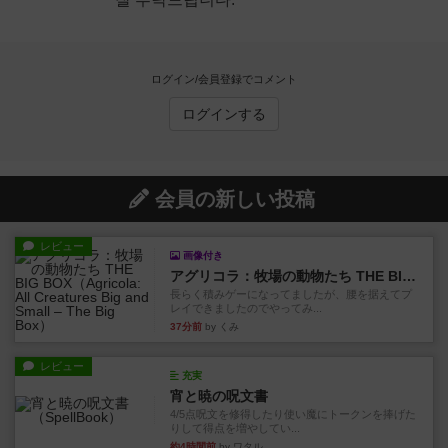
ログイン/会員登録でコメント
ログインする
会員の新しい投稿
レビュー
画像付き
アグリコラ：牧場の動物たち THE BIG BOX
長らく積みゲーになってましたが、腰を据えてプ
レイできましたのでやってみ...
37分前
by くみ
レビュー
充実
宵と暁の呪文書
4/5点呪文を修得したり使い魔にトークンを捧げた
りして得点を増やしてい...
約4時間前
by ワタル