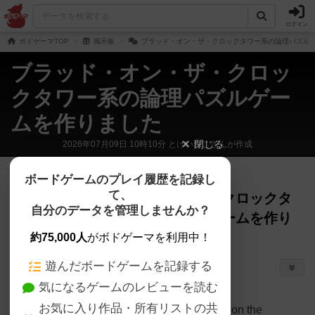
ログイン
ボドゲーマTOP
掲示板
ブラッド・オン・ザ・クロックタワー系の論理パズル
ブラッド・オン・ザ・クロッ
クタワー系の論理パズルゲー
ムを作りました
閉じる
2026年07月09日 10時10分 とけいねこさんが作成
戦士
22名
が閲覧
28日前
ボードゲームのプレイ履歴を記録し
て、
ブラッド・オン・ザ・クロックタ
自分のデータを管理しませんか？
ワー系の論理パズルゲームを作り
ました
とけいねこ
約75,000人
がボドゲーマを利用中！
（
0）
遊んだボードゲームを記録する
シェアする
ブログ・アプリ・WEBサービス
気になるゲームのレビューを読む
안녕하세요.
お気に入り作品・所有リストの共
'블러드 온 더 클락 타워(Blood on the