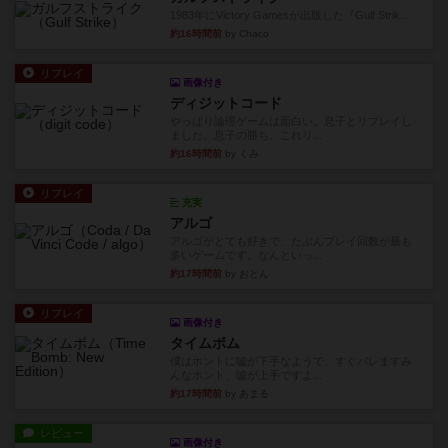
1983年にVictory Gamesが出版した『Gulf Strik...
約16時間前
by Chaco
リプレイ
画像付き
ディジットコード
やっぱり論理ゲームは面白い。息子とリプレイし
ました。息子の勝ち。これリ...
約16時間前
by くみ
リプレイ
充実
アルゴ
アルゴがとても好きで、たぶんプレイ回数が最も
多いゲームです。なんといっ...
約17時間前
by おとん
リプレイ
画像付き
タイムボム
僕はホントに嘘が下手なようで、すぐバレますみ
んなホント、嘘が上手ですよ...
約17時間前
by あまる
レビュー
画像付き