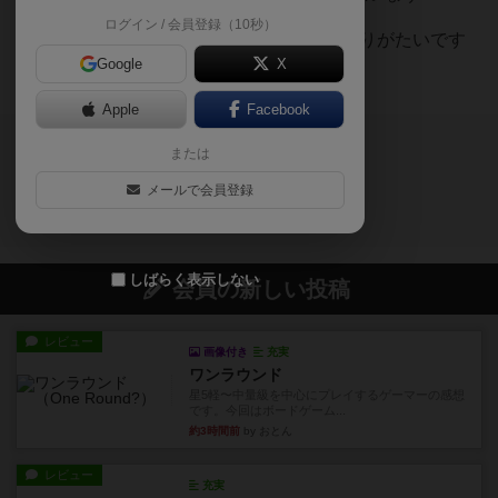
ログイン / 会員登録（10秒）
わりと早く日本語版が来てありがたいです
Google
X
ね
Apple
Facebook
または
ログイン/会員登録でコメント
メールで会員登録
ログインする
しばらく表示しない
会員の新しい投稿
レビュー
画像付き
充実
ワンラウンド
星5軽〜中量級を中心にプレイするゲーマーの感想
です。今回はボードゲーム...
約3時間前
by おとん
レビュー
充実