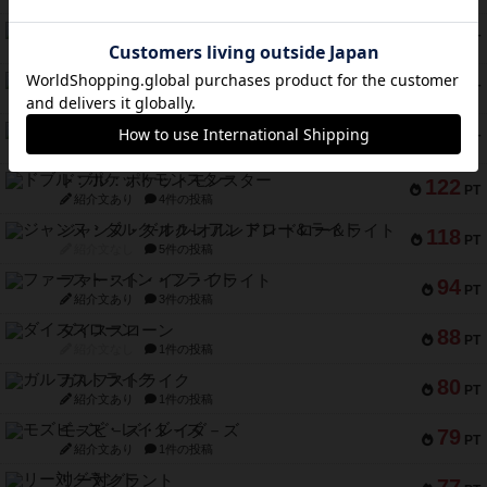
ギョッと
154
PT
紹介文あり
1件の投稿
クルティボ
152
PT
紹介文なし
1件の投稿
ブラヴェスト
140
PT
紹介文なし
1件の投稿
ドブル：ポケットモンスター
122
PT
紹介文あり
4件の投稿
ジャンヌ・ダルク-オルレアン ドロー＆ライト
118
PT
紹介文なし
5件の投稿
ファースト・イン・フライト
94
PT
紹介文あり
3件の投稿
ダイススローン
88
PT
紹介文なし
1件の投稿
ガルフストライク
80
PT
紹介文あり
1件の投稿
モズビ－ズ・レイダ－ズ
79
PT
紹介文あり
1件の投稿
リー対グラント