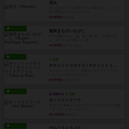
花火
ずっと前のドイツ年間ゲーム大賞ながら、シンプ
ルで簡単な小ゲームで今でも...
約5時間前
by tamio
レビュー
無限まちがいさがし
6つの場面カード（表、裏で違う絵）が何枚かあ
り、そのうち3つ選んで、同...
約7時間前
by ジェイとと
レビュー
充実
チケットトゥライド / チケットトゥライドアメリカ
デジタルソロプレイ。元祖チケライ？マップがた
くさん出てるからどれをプレ...
約9時間前
by おーちゃん
レビュー
画像付き
充実
ホットストリーク
星7軽〜中量級を中心にプレイするゲーマーの感想
です。ボードゲーム会にて...
約16時間前
by おとん
レビュー
ガルフストライク