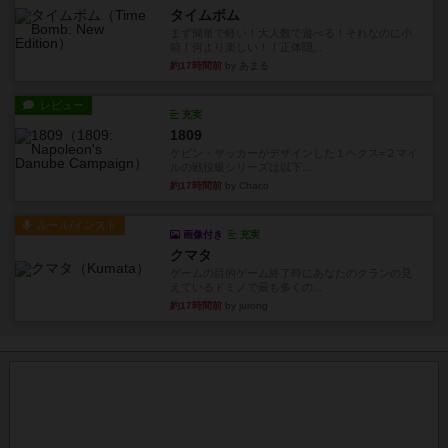
タイムボム
まず簡単で軽い！大人数で遊べる！それなのに小
箱！何より楽しい！！正体隠...
約17時間前
by あまる
レビュー
充実
1809
ケビン・ザッカーがデザインした１ヘクス=２マイ
ルの戦役級シリーズは以下...
約17時間前
by Chaco
ルール/インスト
画像付き
充実
クマタ
ゲームの目的ゲーム終了時にあなたのクランの見
えているドミノで最も多くの...
約17時間前
by jurong