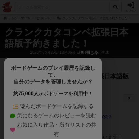
ログイン
ボドゲーマTOP
掲示板
クランクカタコンベ拡張日本語版予約きました！
クランクカタコンベ拡張日本
語版予約きました！
閉じる
2026年06月25日 18時06分 ERIFNEさんが作成
隊長
482名
が閲覧
約1ヶ月前
ボードゲームのプレイ履歴を記録し
て、
クランクカタコンベ拡張日本語版
自分のデータを管理しませんか？
予約きました！
（
0）
ERIFNE
約75,000人
がボドゲーマを利用中！
新作ボードゲームの告知
遊んだボードゲームを記録する
シェアする
https://baton-
気になるゲームのレビューを読む
store.jp/view/item/000000039530?
お気に入り作品・所有リストの共
category_page_id=ct637
有
とりあえず↑で予約できると思います！