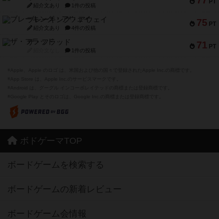
77
PT
紹介文あり
1件の投稿
ブレーキング・アウェイ
75
PT
紹介文あり
4件の投稿
ザ・フラッド
71
PT
紹介文なし
1件の投稿
※Apple、Apple のロゴ は、米国および他の国々で登録されたApple Inc.の商標です。
※App Store は、Apple Inc.のサービスマークです。
※Android は、グーグル インコーポレイテッドの商標または登録商標です。
※Google Play とそのロゴは、Google Inc.の商標または登録商標です。
ボドゲーマTOP
ボードゲームを検索する
ボードゲームの新着レビュー
ボードゲーム会情報