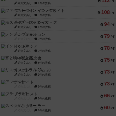
112
PT
紹介文あり
1件の投稿
ファースト・イン・フライト
108
PT
紹介文あり
3件の投稿
モズビ－ズ・レイダ－ズ
94
PT
紹介文あり
1件の投稿
テンプテーション
79
PT
紹介文なし
2件の投稿
インドネシア
78
PT
紹介文あり
2件の投稿
宵と暁の呪文書
75
PT
紹介文あり
8件の投稿
リスボン・トラム 28
73
PT
紹介文あり
9件の投稿
アマナイト
73
PT
紹介文なし
1件の投稿
ブラヴェスト
66
PT
紹介文なし
1件の投稿
スペクタキュラー
60
PT
紹介文なし
1件の投稿