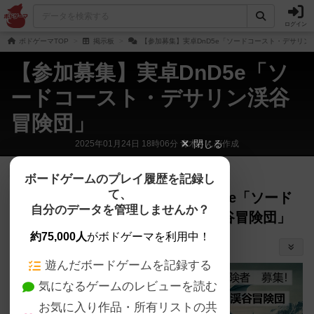
ログイン
ボドゲーマTOP
掲示板
【参加募集】実卓DnD5e「ソードコースト・デサリン
【参加募集】実卓DnD5e「ソ
ードコースト・デサリン渓谷
冒険団」
閉じる
2025年01月24日 18時06分 青木さんが作成
隊長
437名
が閲覧
1年以上前
ボードゲームのプレイ履歴を記録し
て、
【参加募集】実卓DnD5e「ソード
自分のデータを管理しませんか？
コースト・デサリン渓谷冒険団」
（
1）
約75,000人
青木
がボドゲーマを利用中！
頒布イベント/フェア
遊んだボードゲームを記録する
シェアする
気になるゲームのレビューを読む
お気に入り作品・所有リストの共