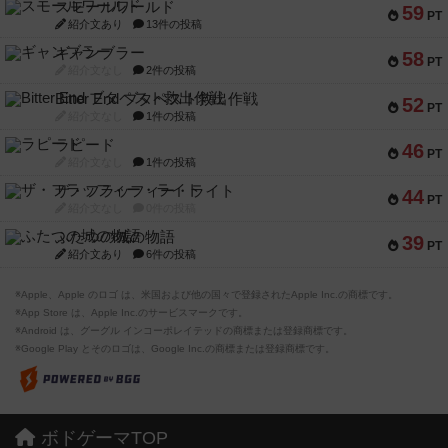
スモールワールド
59
PT
紹介文あり
13件の投稿
ギャンブラー
58
PT
紹介文なし
2件の投稿
Bitter End ブタペスト救出作戦
52
PT
紹介文なし
1件の投稿
ラピード
46
PT
紹介文なし
1件の投稿
ザ・フラッフィー・ライト
44
PT
紹介文なし
0件の投稿
ふたつの城の物語
39
PT
紹介文あり
6件の投稿
※Apple、Apple のロゴ は、米国および他の国々で登録されたApple Inc.の商標です。
※App Store は、Apple Inc.のサービスマークです。
※Android は、グーグル インコーポレイテッドの商標または登録商標です。
※Google Play とそのロゴは、Google Inc.の商標または登録商標です。
ボドゲーマTOP