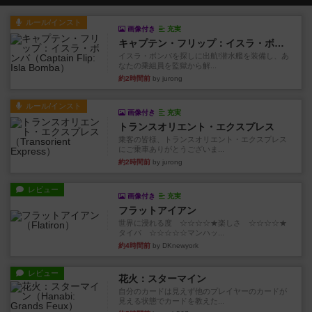
ルール/インスト
画像付き
充実
キャプテン・フリップ：イスラ・ボンバ
イスラ・ボンバを探しに出航!潜水艦を装備し、あ
なたの乗組員を監獄から解...
約2時間前
by jurong
ルール/インスト
画像付き
充実
トランスオリエント・エクスプレス
乗客の皆様、トランスオリエント・エクスプレス
にご乗車ありがとうございま...
約2時間前
by jurong
レビュー
画像付き
充実
フラットアイアン
世界に浸れる度 ☆☆☆☆★楽しさ ☆☆☆☆★
タイパ ☆☆☆☆☆マンハッ...
約4時間前
by DKnewyork
レビュー
花火：スターマイン
自分のカードは見えず他のプレイヤーのカードが
見える状態でカードを教えた...