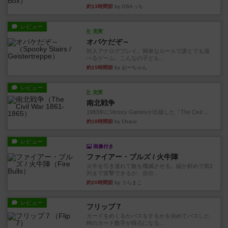
約13時間前
by OSAっち
レビュー
充実
オバケだぞ～
対人アナログプレイ。簡単なルールで誰とでも遊
べるゲーム。こんなの子ども...
約15時間前
by おーちゃん
レビュー
充実
南北戦争
1983年にVictory Gamesが出版した『The Civil ...
約18時間前
by Chaco
レビュー
画像付き
ファイアー・ブルズ / 火牛陣
火牛を引き連れて敵を殲滅させる。縦か斜めで前2
列まで攻撃できるが、自分...
約20時間前
by うらまこ
レビュー
フリップ７
カードをめくるかパスをするかを決めてパスした
時のカード数字が得点になる...