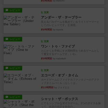
約5時間前
by mob567
レビュー
充実
アンダー・ザ・テーブラー
笑えるバカゲームを集めているライトゲーマーと
してのレビューです。正体隠...
約8時間前
by toyota
レビュー
充実
ワン・トゥ・ファイブ
とにかくお手軽にすき間時間をうめるゲームとし
て重宝するゲームです。いわ...
約9時間前
by nabekoh
レビュー
充実
エコーズ・オブ・タイム
カードゲームにファイナルファンタジーのアクテ
ィブタイムバトル（もしくは...
約13時間前
by ジェイとと
レビュー
シャット・ザ・ボックス
とてもシンプルなダイスゲーム。2つのダイスを振
って、出目の合計を自分の...