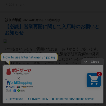
204
ページビュー
約6年前
2020年05月15日 15時08分頃
【必読】営業再開に関して入店時のお願いと
お知らせ
いつもさいふるをご愛顧いただき、ありがとうございます。
このたび5月14日に発表されました緊急事態宣言解除の発表
を受け、6月1日を予定しておりましたさいふるの営業再開を
特別条件のもと、前倒しで再開することになりました。ただ
し引き続き感染拡大防止のための措置をとっての営業再開と
なりますので、皆様に...
349
ページビュー
6年以上前
2020年05月02日 15時38分頃
【重要なお知らせ】５月７日からの営業自粛