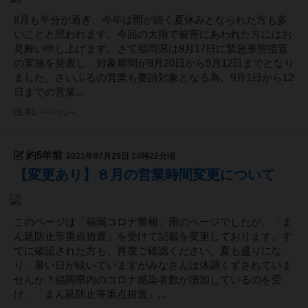
8月も半分が過ぎ、今年は雨が続く夏休みとなられた方も多
いことと思われます。今回の大雨で被害にあわれた方にはお
見舞い申し上げます。さて福岡県は8月17日に緊急事態措置
の実施を発表し、対象期間が8月20日から9月12日までとなり
ました。さいふるの営業も要請対象となる為、9月1日から12
日までの営業...
81
ページビュー
約5年前
2021年07月29日 14時22分頃
【変更あり】８月の営業時間変更について
このページは「福岡コロナ警報」用のページでしたが、「ま
ん延防止等重点措置」を受けて記載を変更しております。す
でに確認された方も、再度ご確認ください。夏も盛りにな
り、暑い日が続いていますがみなさんは体調くずされていま
せんか？福岡県内のコロナ感染者数が増加しているのを受
け、「まん延防止等重点措置」...