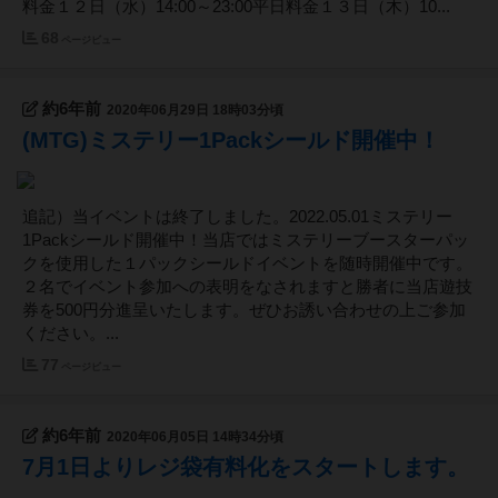
料金１２日（水）14:00～23:00平日料金１３日（木）10...
68
ページビュー
約6年前
2020年06月29日 18時03分頃
(MTG)ミステリー1Packシールド開催中！
追記）当イベントは終了しました。2022.05.01ミステリー
1Packシールド開催中！当店ではミステリーブースターパッ
クを使用した１パックシールドイベントを随時開催中です。
２名でイベント参加への表明をなされますと勝者に当店遊技
券を500円分進呈いたします。ぜひお誘い合わせの上ご参加
ください。...
77
ページビュー
約6年前
2020年06月05日 14時34分頃
7月1日よりレジ袋有料化をスタートします。