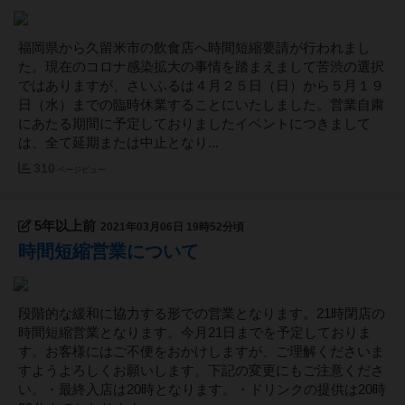
福岡県から久留米市の飲食店へ時間短縮要請が行われまし
た。現在のコロナ感染拡大の事情を踏まえまして苦渋の選択
ではありますが、さいふるは４月２５日（日）から５月１９
日（水）までの臨時休業することにいたしました。営業自粛
にあたる期間に予定しておりましたイベントにつきまして
は、全て延期または中止となり...
310
ページビュー
5年以上前
2021年03月06日 19時52分頃
時間短縮営業について
段階的な緩和に協力する形での営業となります。21時閉店の
時間短縮営業となります。今月21日までを予定しておりま
す。お客様にはご不便をおかけしますが、ご理解くださいま
すようよろしくお願いします。下記の変更にもご注意くださ
い。・最終入店は20時となります。・ドリンクの提供は20時