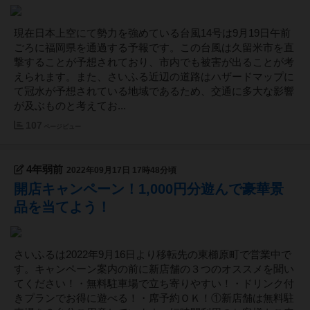
現在日本上空にて勢力を強めている台風14号は9月19日午前
ごろに福岡県を通過する予報です。この台風は久留米市を直
撃することが予想されており、市内でも被害が出ることが考
えられます。また、さいふる近辺の道路はハザードマップに
て冠水が予想されている地域であるため、交通に多大な影響
が及ぶものと考えてお...
107
ページビュー
4年弱前
2022年09月17日 17時48分頃
開店キャンペーン！1,000円分遊んで豪華景
品を当てよう！
さいふるは2022年9月16日より移転先の東櫛原町で営業中で
す。キャンペーン案内の前に新店舗の３つのオススメを聞い
てください！・無料駐車場で立ち寄りやすい！・ドリンク付
きプランでお得に遊べる！・席予約ＯＫ！①新店舗は無料駐