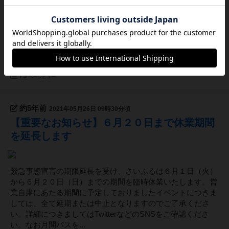
緊急事態宣言の解除に伴い、６月２４日(木)より営業再開し
ます。再開後の営業については以下をご覧ください。・７月
１１日（日）まで「まん延防止等重点措置」の飲食店への要
請に従っての営業となります。・営業時間：平日・・・・・
14時～20時（最終入店19:00）土日祝日・・・13時～20時
（最終入店1...
79
ページビュー
約5年前
2021年05月26日 09時30分頃
【重要なお知らせ】６月２０日まで休業期間
を延長します
緊急事態宣言の期限延長を受け、さいふるは６月１日（火）
から６月２０日（日）までの期間を臨時休業いたします。営
業自粛にあたる期間に予定しておりましたイベントにつきま
しては、全て延期または中止となりますのでご了承くださ
い。詳細につきましてはTwitterなどのSNSをご確認くださ
い。なお月間パスを...