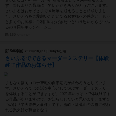
さいふるは2021年11月10日をもちまして４周年を迎えま
す！普段よりご贔屓にしていただきありがとうございます。
さいふるはおかげさまで４周年を迎えることと相成りまし
た。さいふるをご愛顧いただいてるお客様への感謝と、もっ
と多くのお客様にご利用いただきたいという思いからさいふ
るの４周年キャンペーン...
165
ページビュー
5年弱前
2021年10月11日 16時34分頃
さいふるでできるマーダーミステリー【体験
終了作品のお知らせ】
まもなく福岡コロナ警報の自粛期間が終わろうとしていま
す。さいふるでは会話を中心として遊ぶマーダーミステリー
を体験することができますが、2021年いっぱいで体験終了す
る作品がありますので、お知らせしたいと思います。まず１
つめは『業火館殺人事件』です。霊峰・紅蓮山の吹雪に覆わ
れる業火館が舞台となり...