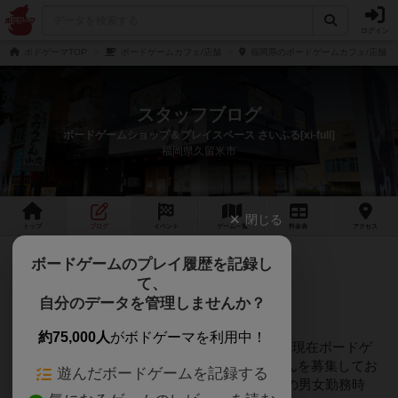
ログイン
ボドゲーマTOP
ボードゲームカフェ/店舗
福岡県のボードゲームカフェ/店舗
スタッフブログ
ボードゲームショップ＆プレイスペース さいふる[xi-full]
福岡県久留米市
閉じる
トップ
ブログ
イベント
ゲーム
一覧
料金
表
アクセス
3年以上前
ボードゲームのプレイ履歴を記録し
2023年02月20日 21時49分頃
て、
募集は終了しております
自分のデータを管理しませんか？
約75,000人
がボドゲーマを利用中！
※アルバイトの募集は現在終了しております。現在ボードゲ
ームショップさいふるでは新しいスタッフさんを募集してお
遊んだボードゲームを記録する
ります募集人数：若干名応募資格：18歳以上の男女勤務時