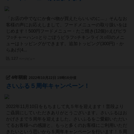
「お店の中でなにか食べ物が買えたらいいのに…」そんなお
客様の声にお応えしまして、フードメニューの取り扱いをは
じめます！500円フードメニュー・たこ焼き(12個)○えびピラ
フ○チャーハン○とりごぼうピラフ○チキンライス○印のメニ
ューはトッピングができます。追加トッピング(300円)・か
らあげ(4...
127
ページビュー
4年弱前
2022年10月22日 19時16分頃
さいふる５周年キャンペーン！
2022年11月10日をもちまして丸５年を迎えます！普段より
ご贔屓にしていただきありがとうございます。さいふるはお
かげさまで５周年を迎えました。さいふるをご愛顧いただい
てるお客様への感謝と、もっと多くのお客様にご利用いただ
きたいという思いから５周年キャンペーンを行います！５周