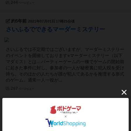
244
ページビュー
約5年前
2021年07月01日 17時25分頃
さいふるでできるマーダーミステリー
さいふるでは不定期ではございますが、マーダーミステリー
のイベントを開催しております※マーダーミステリー（以下
マダミス）とは…パーティーゲームの一種でゲームの開始前
に起きた事件に対し、参加者の一人が秘密裏に犯人役を受け
持ち、そのほかの人たちが誰が犯人であるかを推理する形式
のゲーム。通常一人一役が...
267
ページビュー
約5年前
2021年06月21日 14時22分頃
営業再開のお知らせ