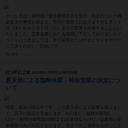
さいふるは、福岡県の緊急事態宣言を受け、現在のコロナ感
染拡大の事情を踏まえ、苦渋の選択ではありますが１月１３
日（木）から２月７日（日）までの営業を自粛することにい
たしました。営業自粛にあたる期間に予定しておりましたイ
ベントにつきましては、全て延期または中止となりますので
ご了承ください。詳細につ...
183
ページビュー
5年以上前
2021年01月08日 13時28分頃
悪天候による臨時休業・時短営業の決定につ
いて
現在、寒波が接近中です。この悪天候による影響を鑑みまし
て、以下の対応を実施します。8日(金)･･･臨時休業9日
(土)･･･時間短縮営業(18時まで)お客様ならびに、従業員の安
全確保の為の対応となります。当店でのご遊技を心待ちにさ