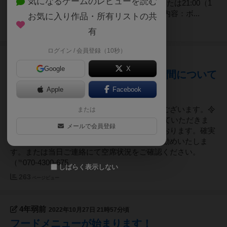
気になるゲームのレビューを読む
間：土日祝の①13:30～18:30②14:00～22:00または21:00（1
時間休憩）時給：1000円（交通費なし）業務内容：ボ...
お気に入り作品・所有リストの共
275
ページビュー
有
ログイン / 会員登録（10秒）
3年以上前
2022年12月09日 21時32分頃
Google
X
2022年年末・2023年年始の営業時間について
Apple
Facebook
いつもさいふるをご愛顧いただきありがとうございます。令
または
和５年の営業は1月1日14時からオープンさせていただきま
メールで会員登録
す。以前よりプレイスペースの席数が減っております。確実
にお席を確保されたい方は事前のご予約をお勧めいたしま
す。または当日ご連絡にて空席状況をご確認ください。
（℡070-4300-675...
しばらく表示しない
263
ページビュー
4年弱前
2022年10月27日 21時57分頃
フードメニューが始まります！