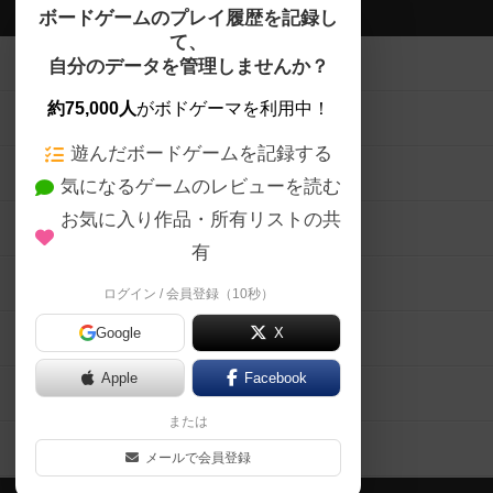
ボドゲーマTOP
ボードゲームのプレイ履歴を記録し
て、
ボードゲームを検索する
自分のデータを管理しませんか？
約75,000人
がボドゲーマを利用中！
ボードゲームの新着レビュー
遊んだボードゲームを記録する
ボードゲーム会情報
気になるゲームのレビューを読む
お気に入り作品・所有リストの共
メカニクス特集
有
掲示板・トピックス
ログイン / 会員登録（10秒）
Google
X
ボドとも・会員一覧
Apple
Facebook
ボードゲーム業界コラム
または
ボドゲーマご利用案内
メールで会員登録