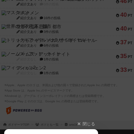
46
PT
紹介文あり
0件の投稿
マスクメン
40
PT
紹介文あり
16件の投稿
世界の七不思議：都市
40
PT
紹介文あり
3件の投稿
トリックギア - ペルソナ5 ザ・ロイヤル-
37
PT
紹介文あり
6件の投稿
ノームズ・アット・ナイト
35
PT
紹介文なし
1件の投稿
フィッシェン2
33
PT
紹介文なし
1件の投稿
※Apple、Apple のロゴ は、米国および他の国々で登録されたApple Inc.の商標です。
※App Store は、Apple Inc.のサービスマークです。
※Android は、グーグル インコーポレイテッドの商標または登録商標です。
※Google Play とそのロゴは、Google Inc.の商標または登録商標です。
閉じる
ボドゲーマTOP
ボドとも一覧
arts1k