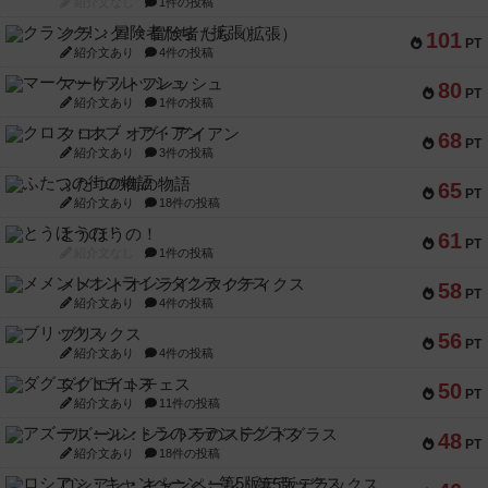
紹介文なし
1件の投稿
クランク! ：冒険者たち（拡張）
101
PT
紹介文あり
4件の投稿
マーケットフレッシュ
80
PT
紹介文あり
1件の投稿
クロス・オブ・アイアン
68
PT
紹介文あり
3件の投稿
ふたつの街の物語
65
PT
紹介文あり
18件の投稿
とうほうの！
61
PT
紹介文なし
1件の投稿
メメントオンラインタクティクス
58
PT
紹介文あり
4件の投稿
ブリックス
56
PT
紹介文あり
4件の投稿
ダグエイトチェス
50
PT
紹介文あり
11件の投稿
アズール：シントラのステンドグラス
48
PT
紹介文あり
18件の投稿
ロシアン・キャンペーン：第5版デラックス