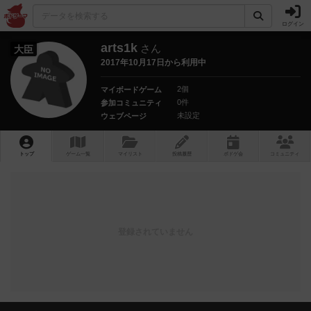
ログイン
arts1k
さん
大臣
2017年10月17日から利用中
2個
マイボードゲーム
0件
参加コミュニティ
未設定
ウェブページ
トップ
ゲーム一覧
マイリスト
投稿履歴
ボ
ドゲ
会
コミュニティ
登録されていません