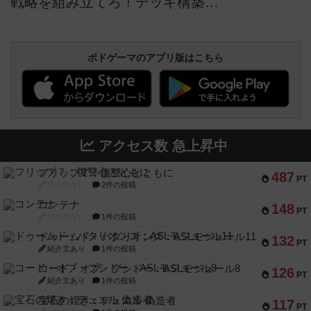
戦略を組み立てろ！デッキ構築ゲームイベントを開催します。
ボドゲーマのアプリ版はこちら
アクセス数 急上昇中
フリップ７：復讐心とともに
487
PT
紹介文なし
2件の投稿
コンテナ
148
PT
紹介文なし
1件の投稿
ドゥームド・バタリオンズ：ASLモジュール11
132
PT
紹介文あり
1件の投稿
コード・オブ・ブシドー：ASLモジュール8
126
PT
紹介文あり
1件の投稿
宝石の煌き：デュエル 偽造者
117
PT