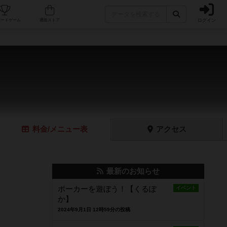
ログイン
フェ/店舗
人気ボードゲーム
通販ストア
表
料金
/メニュー
表
アクセス
最新のお知らせ
ポーカーを遊ぼう！【くるぽ
イベント
か】
2024年9月1日 12時59分の投稿