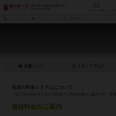
ボードゲームカフェに行こう！
610件以上の店舗情報
データベース
検
ボドゲーマTOP
ボードゲームカフェ/店舗
福岡県のボードゲームカフェ/店舗
店舗
トップ
スタッフ
ブログ
当店の料金システムについて
（以下は令和６年４月１日時点での料金体系のご案内です。変
遊技料金のご案内