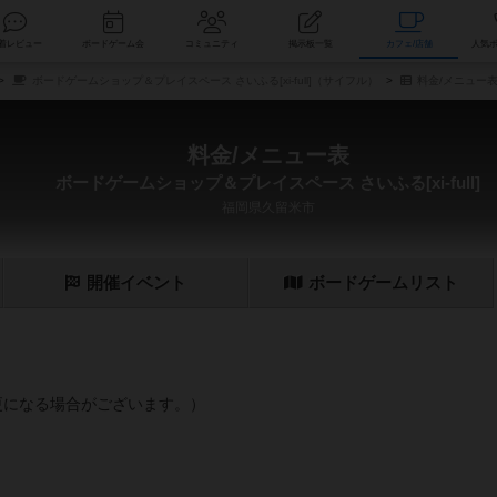
索
新着レビュー
ボードゲーム会
コミュニティ
掲示板一覧
カ
ボードゲームショップ＆プレイスペース さいふる[xi-full]（サイフル）
料金/メニュー
料金/メニュー表
ボードゲームショップ＆プレイスペース さいふる[xi-full]
福岡県久留米市
開催
イベント
ボード
ゲーム
リスト
更になる場合がございます。）