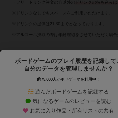
・フリードリンク注文の方以外の
ドリンクの持ち込みは
※ドリンクなしでもスペースをご利用いただけます。
※ドリンクの提供は21:30までとなっております。
※アルコール摂取の際は年齢確認をさせていただく場合
ボードゲームのプレイ履歴を記録して
自分のデータを管理しませんか？
約75,000人
がボドゲーマを利用中！
ボドゲーマTOP
ボードゲーム通販
遊んだボードゲームを記録する
気になるゲームのレビューを読む
ボードゲームを検索する
新作・再入荷情報
お気に入り作品・所有リストの共有
ボードゲームの新着レビュー
定番ボードゲームの通販