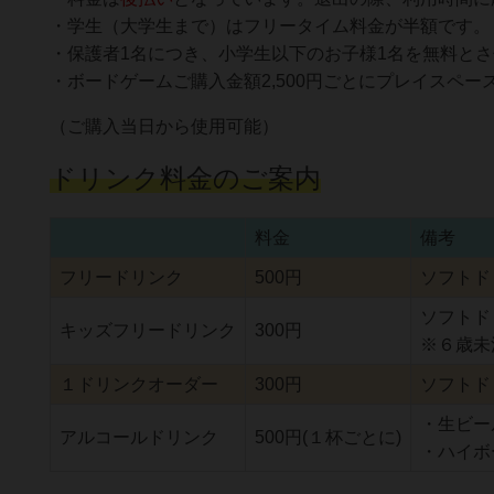
・学生（大学生まで）はフリータイム料金が半額です。
・保護者1名につき、小学生以下のお子様1名を無料と
・ボードゲームご購入金額2,500円ごとにプレイスペー
（ご購入当日から使用可能）
ドリンク料金のご案内
料金
備考
フリードリンク
500円
ソフトド
ソフトド
キッズフリードリンク
300円
※６歳未
１ドリンクオーダー
300円
ソフトド
・生ビー
アルコールドリンク
500円(１杯ごとに)
・ハイボ