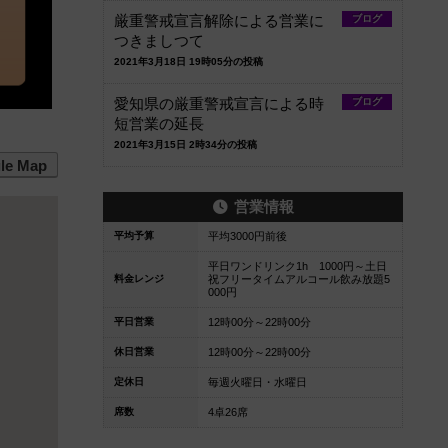
厳重警戒宣言解除による営業に
ブログ
つきましつて
2021年3月18日 19時05分の投稿
愛知県の厳重警戒宣言による時
ブログ
短営業の延長
2021年3月15日 2時34分の投稿
le Map
営業情報
平均予算
平均3000円前後
平日ワンドリンク1h 1000円～土日
料金レンジ
祝フリータイムアルコール飲み放題5
000円
平日営業
12時00分～22時00分
休日営業
12時00分～22時00分
定休日
毎週火曜日・水曜日
席数
4卓26席