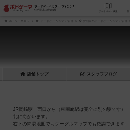
ボードゲームカフェに行こう！
610件以上の店舗情報
データベース
検
ボドゲーマTOP
ボードゲームカフェ/店舗
愛知県のボードゲームカフェ/店舗
店舗
トップ
スタッフ
ブログ
JR岡崎駅 西口から（東岡崎駅は完全に別の駅です）
北に向かいます。
右下の簡易地図でもグーグルマップでも確認できます。