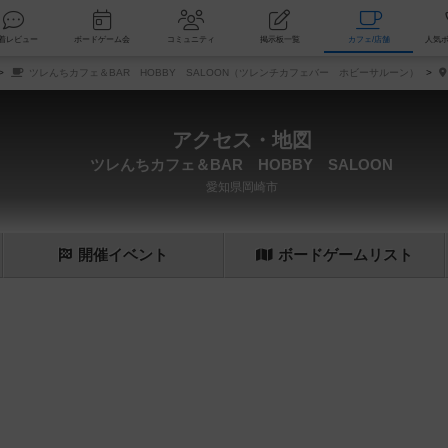
索
新着レビュー
ボードゲーム会
コミュニティ
掲示板一覧
カ
ツレんちカフェ＆BAR HOBBY SALOON（ツレンチカフェバー ホビーサルーン）
アクセス・地図
ツレんちカフェ＆BAR HOBBY SALOON
愛知県岡崎市
開催
イベント
ボード
ゲーム
リスト