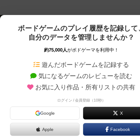
ボードゲームのプレイ履歴を記録して
自分のデータを管理しませんか？
約75,000人
がボドゲーマを利用中！
ボドゲーマTOP
ボードゲーム通販
遊んだボードゲームを記録する
気になるゲームのレビューを読む
ボードゲームを検索する
新作・再入荷情報
お気に入り作品・所有リストの共有
ボードゲームの新着レビュー
定番ボードゲームの通販
ボードゲーム会情報
国産ボードゲームの通販
ログイン / 会員登録（10秒）
メカニクス特集
子供向けボードゲームの
Google
X
掲示板・トピックス
2人用ボードゲームの通
ボドとも・会員一覧
20分以下のボードゲーム
Apple
Facebook
ボードゲーム業界コラム
60分以上のボードゲーム