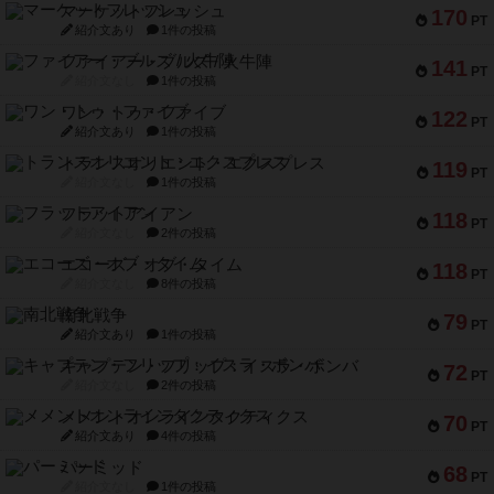
マーケットフレッシュ
170
PT
紹介文あり
1件の投稿
ファイアー・ブルズ / 火牛陣
141
PT
紹介文なし
1件の投稿
ワン・トゥ・ファイブ
122
PT
紹介文あり
1件の投稿
トランスオリエント・エクスプレス
119
PT
紹介文なし
1件の投稿
フラットアイアン
118
PT
紹介文なし
2件の投稿
エコーズ・オブ・タイム
118
PT
紹介文なし
8件の投稿
南北戦争
79
PT
紹介文あり
1件の投稿
キャプテン・フリップ：イスラ・ボンバ
72
PT
紹介文なし
2件の投稿
メメントオンラインタクティクス
70
PT
紹介文あり
4件の投稿
パーミッド
68
PT
紹介文なし
1件の投稿