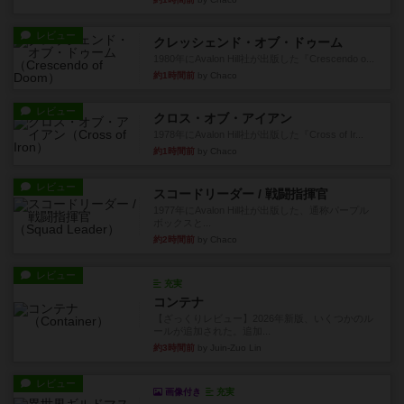
レビュー
クレッシェンド・オブ・ドゥーム
1980年にAvalon Hill社が出版した『Crescendo o...
約1時間前
by Chaco
レビュー
クロス・オブ・アイアン
1978年にAvalon Hill社が出版した『Cross of Ir...
約1時間前
by Chaco
レビュー
スコードリーダー / 戦闘指揮官
1977年にAvalon Hill社が出版した、通称パープル
ボックスと...
約2時間前
by Chaco
レビュー
充実
コンテナ
【ざっくりレビュー】2026年新版、いくつかのル
ールが追加された。追加...
約3時間前
by Juin-Zuo Lin
レビュー
画像付き
充実