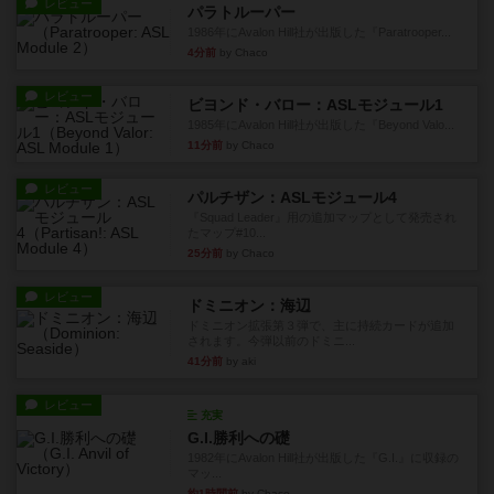
レビュー
パラトルーパー
1986年にAvalon Hill社が出版した『Paratrooper...
4分前
by Chaco
レビュー
ビヨンド・バロー：ASLモジュール1
1985年にAvalon Hill社が出版した『Beyond Valo...
11分前
by Chaco
レビュー
パルチザン：ASLモジュール4
『Squad Leader』用の追加マップとして発売され
たマップ#10...
25分前
by Chaco
レビュー
ドミニオン：海辺
ドミニオン拡張第３弾で、主に持続カードが追加
されます。今弾以前のドミニ...
41分前
by aki
レビュー
充実
G.I.勝利への礎
1982年にAvalon Hill社が出版した『G.I.』に収録の
マッ...
約1時間前
by Chaco