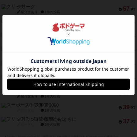
クリーグ
57
PT
紹介文あり
1件の投稿
セミファイナル ～お前はまだ生きている～
53
PT
紹介文あり
1件の投稿
ふたつの街の物語
52
PT
紹介文あり
18件の投稿
クランク! ：冒険者たち（拡張）
50
PT
紹介文あり
4件の投稿
とうほうの！
42
PT
紹介文なし
1件の投稿
スターマイン・ラミー ポケット
42
PT
紹介文あり
2件の投稿
海兵隊
39
PT
紹介文あり
1件の投稿
スーパーストア3000
39
PT
紹介文なし
1件の投稿
フリップ７：復讐心とともに
37
PT
紹介文なし
2件の投稿
※Apple、Apple のロゴ は、米国および他の国々で登録されたApple Inc.の商標です。