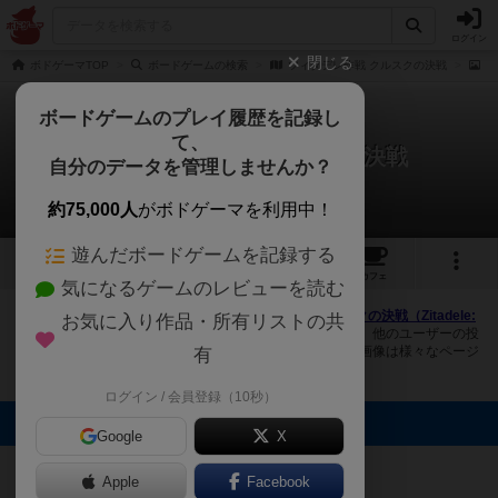
ログイン
閉じる
ボドゲーマTOP
ボードゲームの検索
ツィタデレ作戦 クルスクの決戦
画
ボードゲームのプレイ履歴を記録し
て、
ツィタデレ作戦 クルスクの決戦
自分のデータを管理しませんか？
1件の画像
約75,000人
がボドゲーマを利用中！
遊んだボードゲームを記録する
1
1
トップ
画像
動画
レビュー
カフェ
気になるゲームのレビューを読む
ボドゲーマにログインすると、
「ツィタデレ作戦 クルスクの決戦（Zitadele:
お気に入り作品・所有リストの共
duel for Kursk, 1943）」
の画像をアップロード出来たり、他のユーザーの投
稿画像に評価を付けることができます。また、トップ6の画像は様々なページ
有
で表示されます。
ログイン / 会員登録（10秒）
トップに表示される画像
Google
X
Bluebear
Apple
Facebook