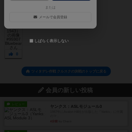
または
メールで会員登録
しばらく表示しない
0
ツィタデレ作戦 クルスクの決戦のトップに戻る
会員の新しい投稿
レビュー
ヤンクス：ASLモジュール3
1987年にAvalon Hill社が出版した『Yanks』に付属
のマ...
4分前
by Chaco