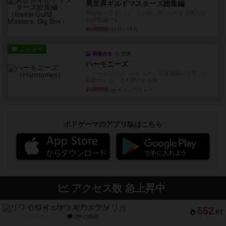
異世界ギルドマスターズ総集編
再販待ってました～っ (&gt;_&lt;)しかも全部入り
の総集編です...
約3時間前
by 紅い弾丸
レビュー
画像付き
充実
ハーモニーズ
『ハーモニーズ』レビュー：立体感溢れる美しい
箱庭づくり。万人受けする良...
約3時間前
by ギャングスター
ボドゲーマのアプリ版はこちら
アクセス数 急上昇中
リワイルド：サウスアメリカ
552
PT
紹介文なし
2件の投稿