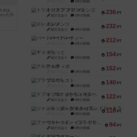
紹介文なし
1件の投稿
トリオンフ ア マレンゴ
スタは、
236
PT
ねった川
紹介文あり
1件の投稿
エレメンツ
232
PT
紹介文あり
4件の投稿
バー！パーティー
212
PT
紹介文なし
1件の投稿
ギョッと
154
PT
紹介文あり
1件の投稿
クルティボ
152
PT
紹介文なし
1件の投稿
ブラヴェスト
140
PT
紹介文なし
1件の投稿
ドブル：ポケットモンスター
122
PT
紹介文あり
4件の投稿
ジャンヌ・ダルク-オルレアン ドロー＆ライト
118
PT
紹介文なし
5件の投稿
ファースト・イン・フライト
94
PT
紹介文あり
3件の投稿
ダイススローン