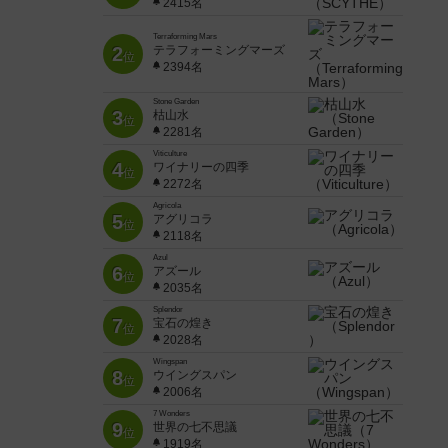
2415名
Terraforming Mars
2
テラフォーミングマーズ
位
2394名
Stone Garden
3
枯山水
位
2281名
Viticulture
4
ワイナリーの四季
位
2272名
Agricola
5
アグリコラ
位
2118名
Azul
6
アズール
位
2035名
Splendor
7
宝石の煌き
位
2028名
Wingspan
8
ウイングスパン
位
2006名
7 Wonders
9
世界の七不思議
位
1919名