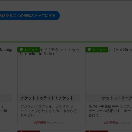
作戦 クルスクの決戦のトップに戻る
レビュー
レビュー
チケットトゥライド / チケットトゥライドアメリカ
ホットストリー
違う
デジタルソロプレイ。元祖チケラ
星7軽〜中量級を中心にプ
3つ選
イ？マップがたくさん出てるからど
ゲーマーの感想です。ボー
れをプレ...
会にて...
約5時間前
by おーちゃん
約11時間前
by おとん