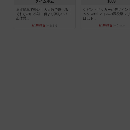
タイムボム
1809
まず簡単で軽い！大人数で遊べる！
ケビン・ザッカーがデザイン
それなのに小箱！何より楽しい！！
ヘクス=２マイルの戦役級シ
正体隠...
は以下...
約13時間前
by あまる
約13時間前
by Chaco