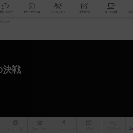
索
新着レビュー
ボードゲーム会
コミュニティ
掲示板一覧
レビュー
の決戦
リプレイ
日記
戦略
・コツ
ルール
/インスト
掲示板
拡張/関連
作
次