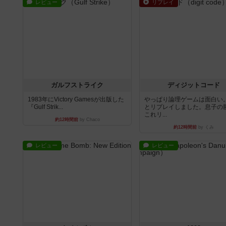
レビュー
リプレイ
ガルフストライク
ディジットコード
1983年にVictory Gamesが出版した
やっぱり論理ゲームは面白い
『Gulf Strik...
とリプレイしました。息子の
これリ...
約12時間前
by Chaco
約12時間前
by くみ
レビュー
レビュー