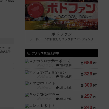
ボドファン
ボードゲームに特化したクラウドファンディング
うで、す
嘘が上手
アクセス数 急上昇中
スチームローラーズ
686
PT
紹介文なし
2件の投稿
テンプテーション
326
PT
紹介文なし
2件の投稿
アマナイト
300
PT
紹介文なし
1件の投稿
ギャンブラー
257
PT
紹介文なし
2件の投稿
コレクト！
240
PT