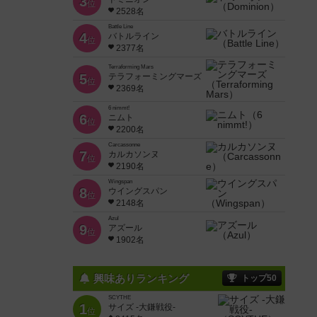
3
位
2528名
Battle Line
4
バトルライン
位
2377名
Terraforming Mars
5
テラフォーミングマーズ
位
2369名
6 nimmt!
6
ニムト
位
2200名
Carcassonne
7
カルカソンヌ
位
2190名
Wingspan
8
ウイングスパン
位
2148名
Azul
9
アズール
位
1902名
興味ありランキング
トップ50
SCYTHE
1
サイズ -大鎌戦役-
位