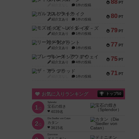
88
PT
紹介文なし
1件の投稿
ガルフストライク
80
PT
紹介文あり
1件の投稿
モズビ－ズ・レイダ－ズ
79
PT
紹介文あり
1件の投稿
リー対グラント
77
PT
紹介文あり
1件の投稿
ブレーキング・アウェイ
75
PT
紹介文あり
4件の投稿
ザ・フラッド
71
PT
紹介文なし
1件の投稿
お気に入りランキング
トップ50
Splendor
1
宝石の煌き
位
4039名
Die Siedler von Catan
2
カタン
位
3615名
Dominion
ドミニオン