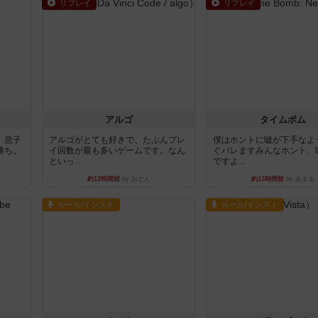
リプレイ
リプレイ
アルゴ
タイムボム
。息子
アルゴがとても好きで、たぶんプレ
僕はホントに嘘が下手なよ
勝ち。
イ回数が最も多いゲームです。なん
ぐバレますみんなホント、
といっ...
ですよ...
約12時間前
by おとん
約12時間前
by あまる
ルール/インスト
ルール/インスト