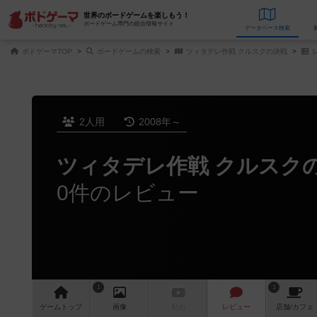
世界のボードゲームを楽しもう！
ボードゲーム専門の総合情報サイト
データベース
検
ボドゲーマTOP
ボードゲームの検索
ツィタデレ作戦 クルスクの決戦
2人用
2008年～
ツィタデレ作戦 クルスク
0件のレビュー
1
1
ゲーム
トップ
画像
動画
レビュー
店舗/
カフェ