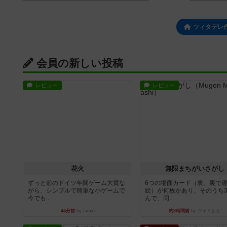
ツィタデレ
会員の新しい投稿
レビュー
レビュー
花火
無限まちがいさがし
ずっと前のドイツ年間ゲーム大賞な
6つの場面カード（表、裏で
がら、シンプルで簡単な小ゲームで
絵）が何枚かあり、そのうち
今でも...
んで、同...
44分前
by tamio
約3時間前
by ジェイとと