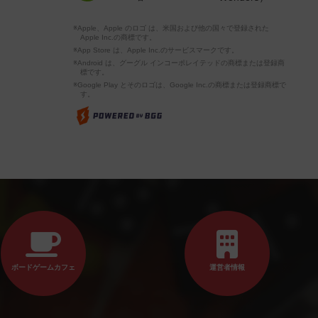
※Apple、Apple のロゴ は、米国および他の国々で登録された
Apple Inc.の商標です。
※App Store は、Apple Inc.のサービスマークです。
※Android は、グーグル インコーポレイテッドの商標または登録商
標です。
※Google Play とそのロゴは、Google Inc.の商標または登録商標で
す。
ボードゲームカフェ
運営者情報