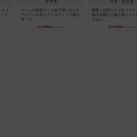
クマタ
ベラ・ビスタ
した１
ゲームの目的ゲーム終了時にあなた
概要と目的小さな町ベラビ
リーズ
のクランの見えているドミノで最も
風光明媚な公園と曲がりく
多くの...
が広が...
約13時間前
by jurong
約14時間前
by jurong