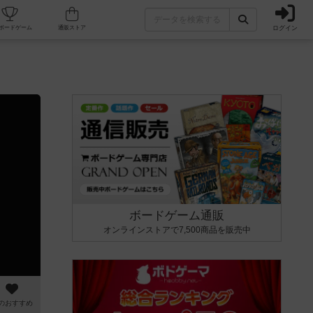
ログイン
カフェ/店舗
人気ボードゲーム
通販ストア
ボードゲーム通販
オンラインストアで7,500商品を販売中
のおすすめ