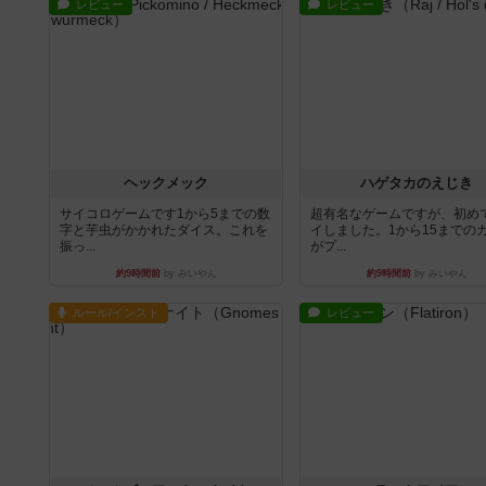
レビュー
レビュー
ヘックメック
ハゲタカのえじき
サイコロゲームです1から5までの数
超有名なゲームですが、初め
字と芋虫がかかれたダイス。これを
イしました。1から15までの
振っ...
がプ...
約9時間前
by みいやん
約9時間前
by みいやん
ルール/インスト
レビュー