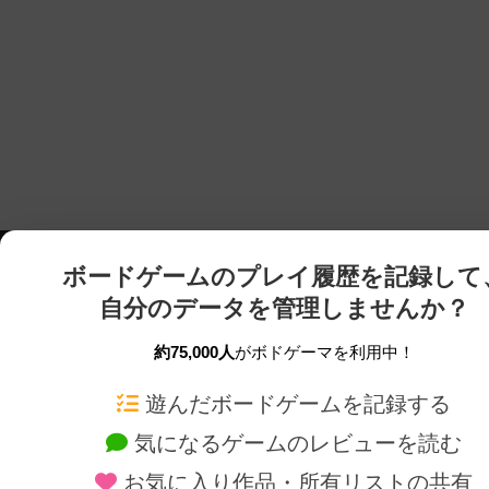
ボードゲームのプレイ履歴を記録して
自分のデータを管理しませんか？
約75,000人
がボドゲーマを利用中！
ボドゲーマTOP
ボードゲーム通販
遊んだボードゲームを記録する
気になるゲームのレビューを読む
ボードゲームを検索する
新作・再入荷情報
お気に入り作品・所有リストの共有
ボードゲームの新着レビュー
定番ボードゲームの通販