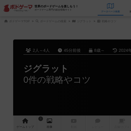
世界のボードゲームを楽しもう！
ボードゲーム専門の総合情報サイト
データベース
検
ボドゲーマTOP
ボードゲームの検索
ジグラット
戦略やコツ
2人～4人
45分前後
8歳～
2024
ジグラット
0件の戦略やコツ
1
ゲーム
トップ
画像
動画
レビュー
店舗/
カフェ