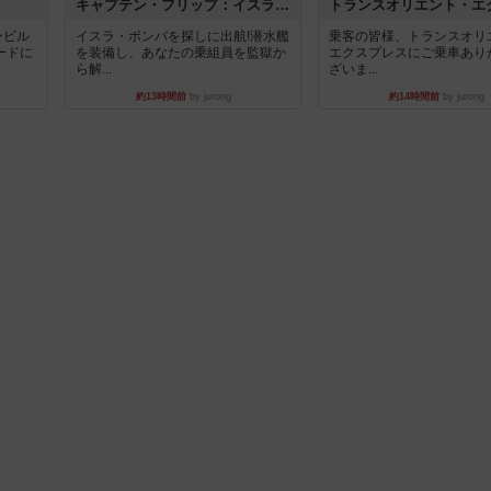
キャプテン・フリップ：イスラ・ボンバ
ンビル
イスラ・ボンバを探しに出航!潜水艦
乗客の皆様、トランスオリ
ードに
を装備し、あなたの乗組員を監獄か
エクスプレスにご乗車あり
ら解...
ざいま...
約13時間前
by jurong
約14時間前
by jurong