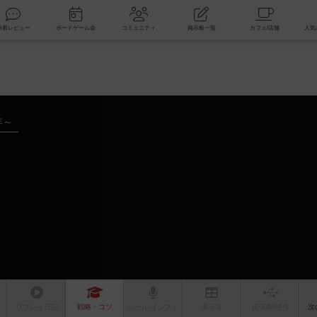
索
新着レビュー
ボードゲーム会
コミュニティ
掲示板一覧
年～
リプレイ
日記
戦略
・コツ
ルール
/インスト
掲示板
拡張/関連
作
次