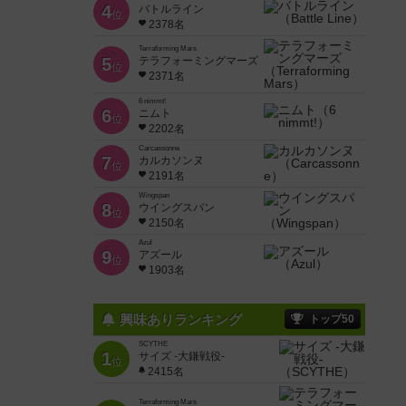
4
バトルライン
位
2378名
Terraforming Mars
5
テラフォーミングマーズ
位
2371名
6 nimmt!
6
ニムト
位
2202名
Carcassonne
7
カルカソンヌ
位
2191名
Wingspan
8
ウイングスパン
位
2150名
Azul
9
アズール
位
1903名
興味ありランキング
トップ50
SCYTHE
1
サイズ -大鎌戦役-
位
2415名
Terraforming Mars