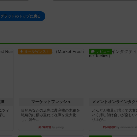
ジグラットのトップに戻る
ルール/インスト
レビュー
遺跡
マーケットフレッシュ
メメントオンラインタク
ニツィ
目的あなたの店先に農産物の木箱を
どんどん物量が増えて大変
探し
戦略的に積み重ねて在庫を最大化
いく押し付け合いが楽しい
し、競合...
り上が...
約7時間前
by jurong
約7時間前
by nekomanma