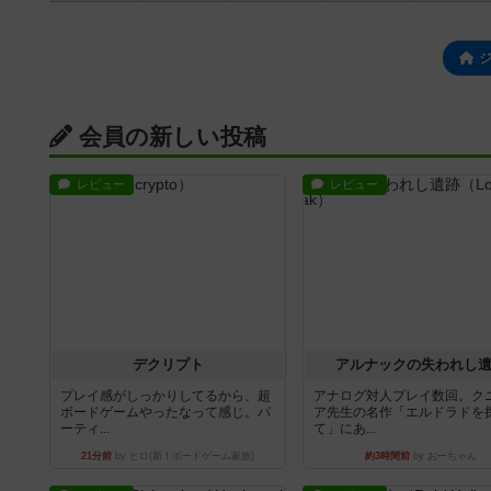
会員の新しい投稿
レビュー
レビュー
デクリプト
アルナックの失われし
プレイ感がしっかりしてるから、超
アナログ対人プレイ数回。ク
ボードゲームやったなって感じ。パ
ア先生の名作「エルドラドを
ーティ...
て」にあ...
21分前
by ヒロ(新！ボードゲーム家族)
約3時間前
by おーちゃん