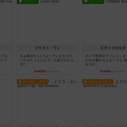
レビュー
レビュー
ジャスト・ワン
ピタッコカルタ
てプレ
まぁ面白かった‼️よくテレビとかの
ボドゲ相席会でプレイしま
カード
バラエティなんかで、お題がわから
がなが書かれたカードを2
ずに...
をつけ...
約9時間前
by みいやん
約9時間前
by みいやん
ルール/インスト
ルール/インスト