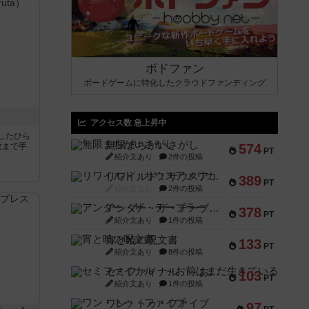
ボドファン
ボードゲームに特化したクラウドファンディング
アクセス数 急上昇中
したひら
無限まちがいさがし
枚まで手
574
PT
紹介文あり
2件の投稿
リワイルド：サウスアメリカ
389
PT
紹介文なし
2件の投稿
アンダー・ザ・テーブラー
378
PT
紹介文あり
1件の投稿
宵と暁の呪文書
133
PT
紹介文あり
8件の投稿
セミファイナル ～お前はまだ生きている～
103
PT
紹介文あり
1件の投稿
ワン・トゥ・ファイブ
97