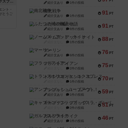
PT
トランスオリエント・エクスプレス
紹介文あり
1件の投稿
エント・
南北戦争
91
PT
がとうご
紹介文あり
1件の投稿
ふたつの城の物語
91
PT
紹介文あり
6件の投稿
ノームズ・アット・ナイト
88
PT
紹介文なし
1件の投稿
マーリン
76
PT
紹介文あり
6件の投稿
フラットアイアン
75
PT
紹介文なし
2件の投稿
トランスオリエント・エクスプレス
70
PT
紹介文なし
1件の投稿
アンブッシュ！：ムーブアウト！
59
PT
紹介文あり
1件の投稿
キャプテン・フリップ：イスラ・ボンバ
51
PT
紹介文なし
2件の投稿
ガルフストライク
46
PT
紹介文あり
1件の投稿