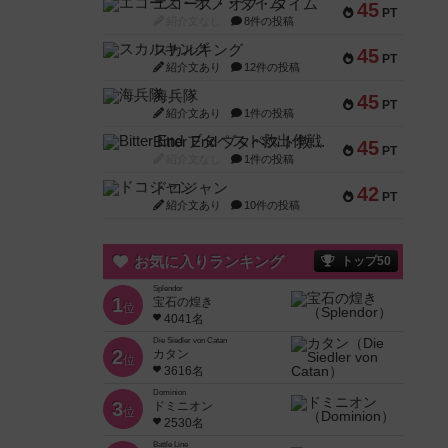
エコーズ・オブ・タイム
45
PT
紹介文なし
8件の投稿
スカルキング
45
PT
紹介文あり
12件の投稿
海兵隊
45
PT
紹介文あり
1件の投稿
Bitter End ブタペスト救出作戦
45
PT
紹介文なし
1件の投稿
ドコジャン
42
PT
紹介文あり
10件の投稿
お気に入りランキング
トップ50
Splendor
1
宝石の煌き
位
4041名
Die Siedler von Catan
2
カタン
位
3616名
Dominion
3
ドミニオン
位
2530名
Battle Line