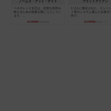
ノームズ・アット・ナイト
フラットアイアン
ベネボレンス女王は、忠実な臣民を
1~2人に限定された、エンジ
称えるための祝宴を開こうとしてい
ド系のシステム選んだ企業ボ
ます。...
街で...
約10時間前
by jurong
約10時間前
by あくり