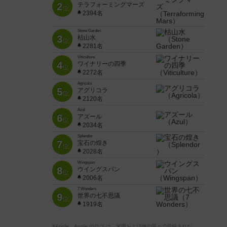
2
テラフォーミングマーズ
位
2394名
Stone Garden
3
枯山水
位
2281名
Viticulture
4
ワイナリーの四季
位
2272名
Agricola
5
アグリコラ
位
2120名
Azul
6
アズール
位
2034名
Splendor
7
宝石の煌き
位
2028名
Wingspan
8
ウイングスパン
位
2006名
7 Wonders
9
世界の七不思議
位
1919名
※Apple、Apple のロゴ は、米国および他の国々で登録された