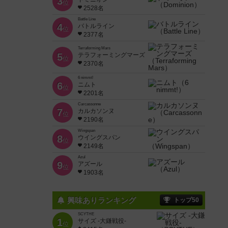
3
位
2528名
Battle Line
4
バトルライン
位
2377名
Terraforming Mars
5
テラフォーミングマーズ
位
2370名
6 nimmt!
6
ニムト
位
2201名
Carcassonne
7
カルカソンヌ
位
2190名
Wingspan
8
ウイングスパン
位
2149名
Azul
9
アズール
位
1903名
興味ありランキング
トップ50
SCYTHE
1
サイズ -大鎌戦役-
位