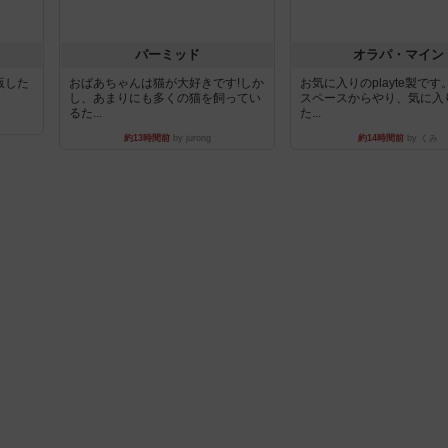
パーミッド
オラパ・マイン
出版した
おばあちゃんは猫が大好きです!しか
お気に入りのplayte製で
し、あまりにも多くの猫を飼ってい
スペースからやり、気に入
るた...
た...
約13時間前
by jurong
約14時間前
by くみ