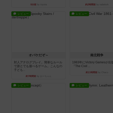
8分前
by toyota
約2時間前
by nabekoh
レビュー
レビュー
オバケだぞ～
南北戦争
対人アナログプレイ。簡単なルール
1983年にVictory Gamesが
で誰とでも遊べるゲーム。こんなの
『The Civil ...
子ども...
約11時間前
by Chaco
約7時間前
by おーちゃん
レビュー
レビュー