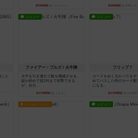
約5時間前
by ジェイとと
約6時間前
by OSAっち
レビュー
レビュー
ファイアー・ブルズ / 火牛陣
フリップ７
出版した
火牛を引き連れて敵を殲滅させる。
カードをめくるかパスをす
縦か斜めで前2列まで攻撃できる
めてパスした時のカード数
が、自分...
になる...
約13時間前
by うらまこ
約13時間前
by mob567
ルール/インスト
レビュー