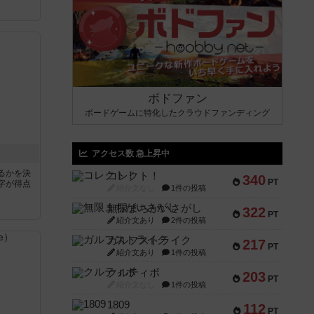
ボドファン
ボードゲームに特化したクラウドファンディング
アクセス数 急上昇中
るかを決
コレクト！
340
PT
字が得点
紹介文なし
1件の投稿
無限まちがいさがし
322
PT
紹介文あり
2件の投稿
ガルフストライク
217
PT
紹介文あり
1件の投稿
クルティボ
203
PT
紹介文なし
1件の投稿
1809
112
PT