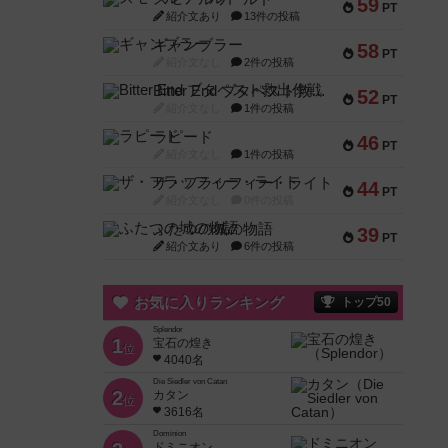
59
PT
紹介文あり
13件の投稿
ギャンブラー
58
PT
紹介文なし
2件の投稿
Bitter End ブタペスト救出作戦
52
PT
紹介文なし
1件の投稿
ラピード
46
PT
紹介文なし
1件の投稿
ザ・フラッフィー・ライト
44
PT
紹介文なし
0件の投稿
ふたつの城の物語
39
PT
紹介文あり
6件の投稿
お気に入りランキング
トップ50
Splendor
1
宝石の煌き
位
4040名
Die Siedler von Catan
2
カタン
位
3616名
Dominion
ドミニオン