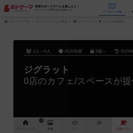
世界のボードゲームを楽しもう！
ボードゲーム専門の総合情報サイト
データベース
検
ボドゲーマTOP
ボードゲームの検索
ジグラット
カフェ/店舗情報
2人～4人
45分前後
8歳～
2024
ジグラット
0店のカフェ/スペースが提
1
ゲーム
トップ
画像
動画
レビュー
店舗/
カフェ