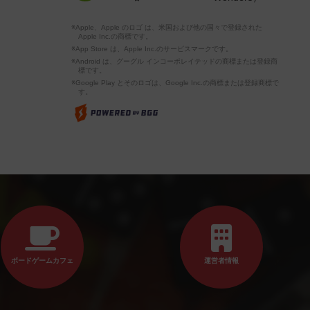
※Apple、Apple のロゴ は、米国および他の国々で登録された
Apple Inc.の商標です。
※App Store は、Apple Inc.のサービスマークです。
※Android は、グーグル インコーポレイテッドの商標または登録商
標です。
※Google Play とそのロゴは、Google Inc.の商標または登録商標で
す。
ボードゲームカフェ
運営者情報