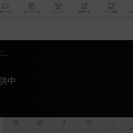
索
新着レビュー
ボードゲーム会
コミュニティ
掲示板一覧
年～
供中
リプレイ
日記
戦略
・コツ
ルール
/インスト
掲示板
拡張/関連
作
次