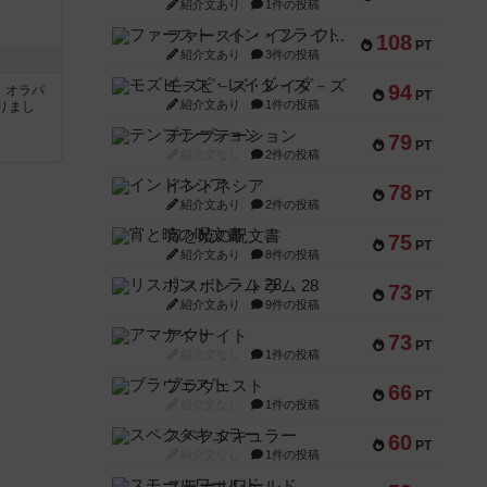
紹介文あり
1件の投稿
ファースト・イン・フライト
108
PT
紹介文あり
3件の投稿
モズビ－ズ・レイダ－ズ
94
す。オラパ
PT
紹介文あり
1件の投稿
りまし
テンプテーション
79
PT
紹介文なし
2件の投稿
インドネシア
78
PT
紹介文あり
2件の投稿
宵と暁の呪文書
75
PT
紹介文あり
8件の投稿
リスボン・トラム 28
73
PT
紹介文あり
9件の投稿
アマナイト
73
PT
紹介文なし
1件の投稿
ブラヴェスト
66
PT
紹介文なし
1件の投稿
スペクタキュラー
60
PT
紹介文なし
1件の投稿
スモールワールド