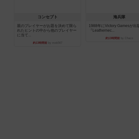
コンセプト
海兵隊
親のプレイヤーがお題を決めて限ら
1988年にVictory Gamesが
れたヒントの中から他のプレイヤー
『Leathernec...
に当て...
約13時間前
by Chaco
約13時間前
by mob567