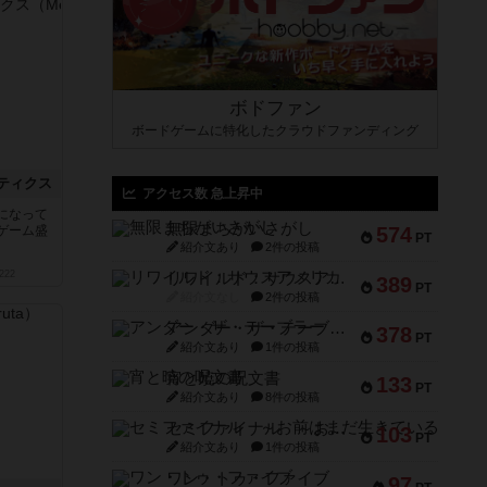
ボドファン
ボードゲームに特化したクラウドファンディング
ティクス
アクセス数 急上昇中
になって
無限まちがいさがし
ゲーム盛
574
PT
紹介文あり
2件の投稿
222
リワイルド：サウスアメリカ
389
PT
紹介文なし
2件の投稿
アンダー・ザ・テーブラー
378
PT
紹介文あり
1件の投稿
宵と暁の呪文書
133
PT
紹介文あり
8件の投稿
セミファイナル ～お前はまだ生きている～
103
PT
紹介文あり
1件の投稿
ワン・トゥ・ファイブ
97