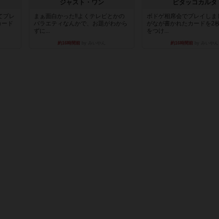
ジャスト・ワン
ピタッコカルタ
てプレ
まぁ面白かった‼️よくテレビとかの
ボドゲ相席会でプレイしま
カード
バラエティなんかで、お題がわから
がなが書かれたカードを2
ずに...
をつけ...
約16時間前
by みいやん
約16時間前
by みいやん