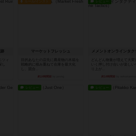
ルール/インスト
レビュー
遺跡
マーケットフレッシュ
メメントオンラインタク
ニツィ
目的あなたの店先に農産物の木箱を
どんどん物量が増えて大変
探し
戦略的に積み重ねて在庫を最大化
いく押し付け合いが楽しい
し、競合...
り上が...
約14時間前
by jurong
約14時間前
by nekomanma
レビュー
レビュー