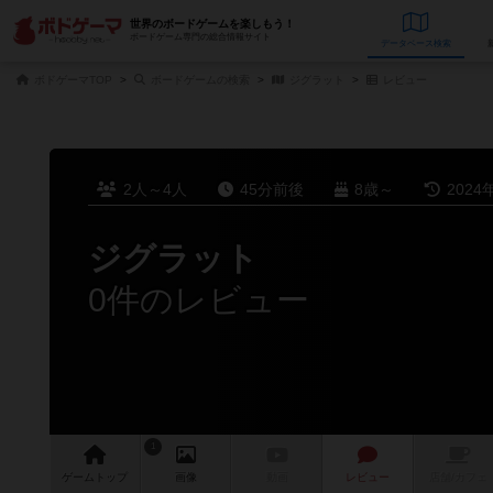
世界のボードゲームを楽しもう！
ボードゲーム専門の総合情報サイト
データベース
検
ボドゲーマTOP
ボードゲームの検索
ジグラット
レビュー
2人～4人
45分前後
8歳～
2024
ジグラット
0件のレビュー
1
ゲーム
トップ
画像
動画
レビュー
店舗/
カフェ