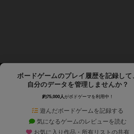
ボードゲームのプレイ履歴を記録して
自分のデータを管理しませんか？
約75,000人
がボドゲーマを利用中！
ボドゲーマTOP
ボードゲーム通販
遊んだボードゲームを記録する
気になるゲームのレビューを読む
ボードゲームを検索する
新作・再入荷情報
お気に入り作品・所有リストの共有
ボードゲームの新着レビュー
定番ボードゲームの通販