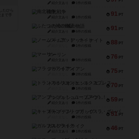
PT
紹介文あり
1件の投稿
したひら
南北戦争
91
PT
枚まで手
紹介文あり
1件の投稿
ふたつの城の物語
91
PT
紹介文あり
6件の投稿
ノームズ・アット・ナイト
88
PT
紹介文なし
1件の投稿
マーリン
76
PT
紹介文あり
6件の投稿
フラットアイアン
75
PT
紹介文なし
2件の投稿
トランスオリエント・エクスプレス
70
PT
紹介文なし
1件の投稿
アンブッシュ！：ムーブアウト！
59
PT
紹介文あり
1件の投稿
キャプテン・フリップ：イスラ・ボンバ
51
PT
紹介文なし
2件の投稿
ガルフストライク
46
PT
紹介文あり
1件の投稿