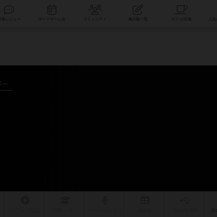
索
新着レビュー
ボードゲーム会
コミュニティ
掲示板一覧
年～
リプレイ
日記
戦略
・コツ
ルール
/インスト
掲示板
拡張/関連
作
次