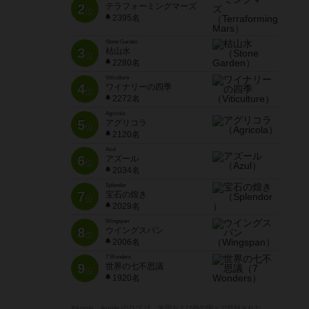
2
テラフォーミングマーズ
位
2395名
Stone Garden
3
枯山水
位
2280名
Viticulture
4
ワイナリーの四季
位
2272名
Agricola
5
アグリコラ
位
2120名
Azul
6
アズール
位
2034名
Splendor
7
宝石の煌き
位
2029名
Wingspan
8
ウイングスパン
位
2006名
7 Wonders
9
世界の七不思議
位
1920名
※Apple、Apple のロゴ は、米国および他の国々で登録された