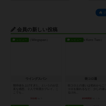
会員の新しい投稿
レビュー
レビュー
ウイングスパン
街コロ通
期待値を上げすぎた、というのが正
街コロとの違いは初めから二
直な感想。２人で何度かプレイ。こ
コロを振れるなど、少しの違
こでも...
るけれ...
30分前
by S
約5時間前
by くみ