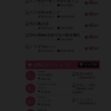
エコーズ・オブ・タイム
45
PT
紹介文なし
8件の投稿
スカルキング
45
PT
紹介文あり
12件の投稿
海兵隊
45
PT
紹介文あり
1件の投稿
Bitter End ブタペスト救出作戦
45
PT
紹介文なし
1件の投稿
ドコジャン
42
PT
紹介文あり
10件の投稿
お気に入りランキング
トップ50
Splendor
1
宝石の煌き
位
4041名
Die Siedler von Catan
2
カタン
位
3616名
Dominion
3
ドミニオン
位
2530名
Battle Line