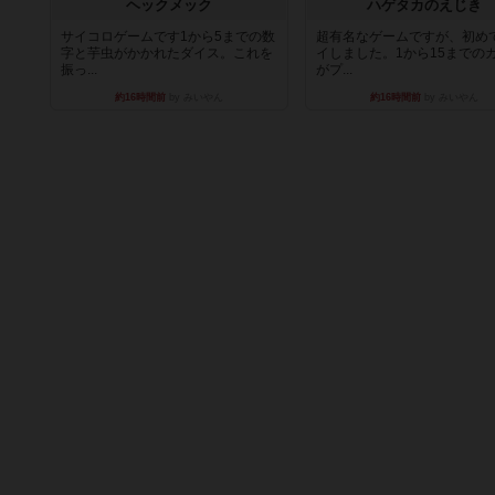
ヘックメック
ハゲタカのえじき
サイコロゲームです1から5までの数
超有名なゲームですが、初め
字と芋虫がかかれたダイス。これを
イしました。1から15までの
振っ...
がプ...
約16時間前
by みいやん
約16時間前
by みいやん