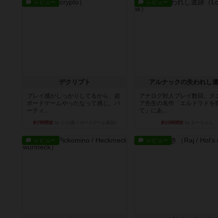
レビュー
レビュー
デクリプト
アルナックの失われし
プレイ感がしっかりしてるから、超
アナログ対人プレイ数回。ク
ボードゲームやったなって感じ。パ
ア先生の名作「エルドラドを
ーティ...
て」にあ...
約7時間前
by ヒロ(新！ボードゲーム家族)
約10時間前
by おーちゃん
レビュー
レビュー