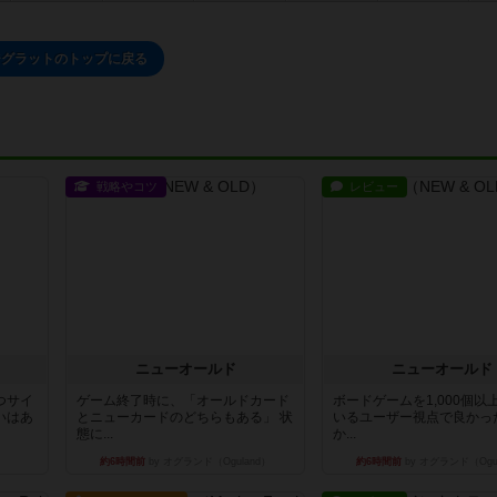
ジグラットのトップに戻る
戦略やコツ
レビュー
ニューオールド
ニューオールド
つサイ
ゲーム終了時に、「オールドカード
ボードゲームを1,000個以
いはあ
とニューカードのどちらもある」 状
いるユーザー視点で良かっ
態に...
か...
約6時間前
by オグランド（Oguland）
約6時間前
by オグランド（Ogu