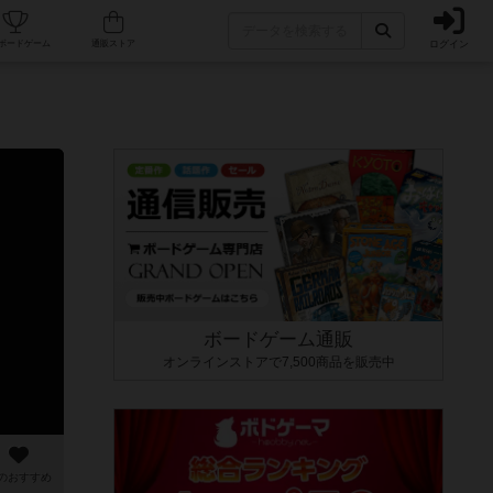
ログイン
カフェ/店舗
人気ボードゲーム
通販ストア
ボードゲーム通販
オンラインストアで7,500商品を販売中
のおすすめ