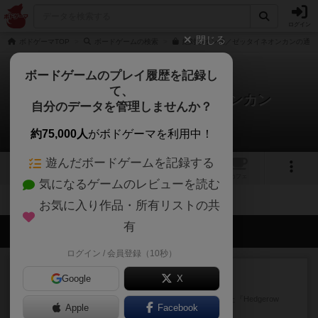
ログイン
閉じる
ボドゲーマTOP
ボードゲームの検索
絶対ネオン感／ゼッタイネオンカンの通販
ボードゲームのプレイ履歴を記録し
て、
絶対ネオン感 / ゼッタイネオンカン
自分のデータを管理しませんか？
拡張/関連作品 0件
約75,000人
がボドゲーマを利用中！
遊んだボードゲームを記録する
1
トップ
画像
動画
レビュー
カフェ
気になるゲームのレビューを読む
お気に入り作品・所有リストの共
有
会員の新しい投稿
ログイン / 会員登録（10秒）
レビュー
充実
Google
X
ヘッジロウ・ヘル
1987年にAvalon Hill社が出版した『Hedgerow
Apple
Facebook
He...