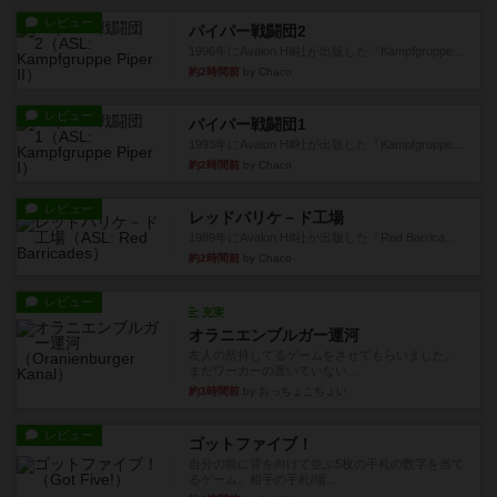
レビュー
パイパー戦闘団2
1996年にAvalon Hill社が出版した『Kampfgruppe...
約2時間前
by Chaco
レビュー
パイパー戦闘団1
1993年にAvalon Hill社が出版した『Kampfgruppe...
約2時間前
by Chaco
レビュー
レッドバリケ－ド工場
1989年にAvalon Hill社が出版した『Red Barrica...
約2時間前
by Chaco
レビュー
充実
オラニエンブルガー運河
友人の所持してるゲームをさせてもらいました。
まだワーカーの置いていない...
約3時間前
by おっちょこちょい
レビュー
ゴットファイブ！
自分の前に背を向けて並ぶ5枚の手札の数字を当て
るゲーム。相手の手札/場...