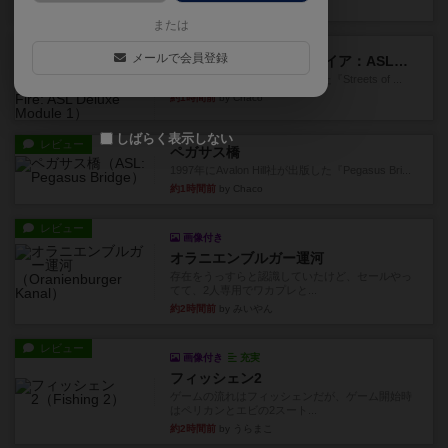
約1時間前
by Chaco
または
レビュー
メールで会員登録
ストリート・オブ・ファイア：ASLデラックスモジュール1
1985年にAvalon Hill社が出版した『Streets of ...
約1時間前
by Chaco
しばらく表示しない
レビュー
ペガサス橋
1997年にAvalon Hill社が出版した『Pegasus Bri...
約1時間前
by Chaco
レビュー
画像付き
オラニエンブルガー運河
存在をうっすらと認識していたけど、セールやっ
てて、2人専用でワカプレと...
約2時間前
by みいやん
レビュー
画像付き
充実
フィッシェン2
ゲームの流れはフィッシェンだが、ゲーム開始時
はペリカンとエビの2スート...
約2時間前
by うらまこ