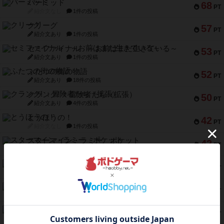
パーミッド
68
PT
紹介文なし
1件の投稿
クリーグ
57
PT
紹介文あり
1件の投稿
セミファイナル ～お前はまだ生きている～
53
PT
紹介文あり
1件の投稿
ふたつの街の物語
52
PT
紹介文あり
18件の投稿
クランク! ：冒険者たち（拡張）
50
PT
紹介文あり
4件の投稿
とうほうの！
42
PT
紹介文なし
1件の投稿
スターマイン・ラミー ポケット
42
PT
紹介文あり
2件の投稿
海兵隊
39
PT
紹介文あり
1件の投稿
スーパーストア3000
39
PT
紹介文なし
1件の投稿
フリップ７：復讐心とともに
37
PT
紹介文なし
2件の投稿