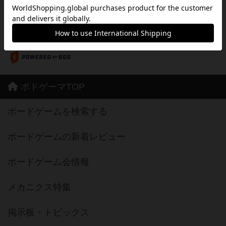
※Apple、Apple のロゴ は、米国および他の国々で登録されたApple Inc.の商標です。
※App Store は、Apple Inc.のサービスマークです。
※Android は、グーグル インコーポレイテッドの商標または登録商標です。
※Google Play とそのロゴは、Google Inc.の商標または登録商標です。
ボドゲーマTOP
ボードゲームを検索する
ボードゲームの新着レビュー
ボードゲーム会情報
メカニクス特集
掲示板・トピックス