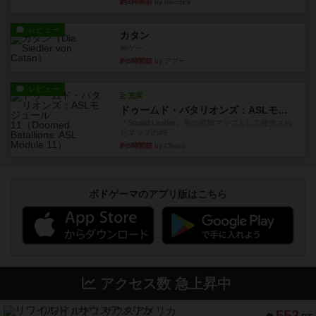
約4時間前
by daisdice
レビュー
カタン
神ゲー
約5時間前
by アプー
レビュー
充実
ドゥームド・バタリオンズ：ASLモジュール11
『Squad Leader』用の追加マップとして発売され
たマップの#9...
約5時間前
by Chaco
ボドゲーマのアプリ版はこちら
アクセス数 急上昇中
リワイルド：サウスアメリカ
552