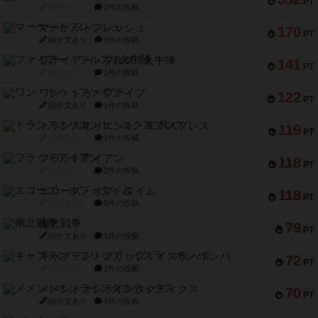
PT
紹介文なし
2件の投稿
マーケットフレッシュ
170
PT
紹介文あり
1件の投稿
ファイアー・ブルズ / 火牛陣
141
PT
紹介文なし
1件の投稿
ワン・トゥ・ファイブ
122
PT
紹介文あり
1件の投稿
トランスオリエント・エクスプレス
119
PT
紹介文なし
1件の投稿
フラットアイアン
118
PT
紹介文なし
2件の投稿
エコーズ・オブ・タイム
118
PT
紹介文なし
8件の投稿
南北戦争
79
PT
紹介文あり
1件の投稿
キャプテン・フリップ：イスラ・ボンバ
72
PT
紹介文なし
2件の投稿
メメントオンラインタクティクス
70
PT
紹介文あり
4件の投稿