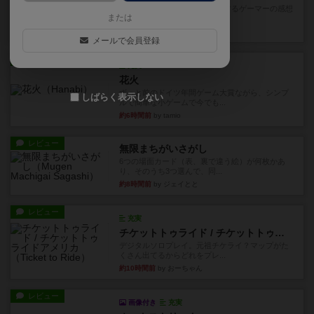
星5軽〜中量級を中心にプレイするゲーマーの感想
または
です。今回はボードゲーム...
約3時間前
by おとん
メールで会員登録
レビュー
充実
花火
ずっと前のドイツ年間ゲーム大賞ながら、シンプ
しばらく表示しない
ルで簡単な小ゲームで今でも...
約6時間前
by tamio
レビュー
無限まちがいさがし
6つの場面カード（表、裏で違う絵）が何枚かあ
り、そのうち3つ選んで、同...
約8時間前
by ジェイとと
レビュー
充実
チケットトゥライド / チケットトゥライドアメリカ
デジタルソロプレイ。元祖チケライ？マップがた
くさん出てるからどれをプレ...
約10時間前
by おーちゃん
レビュー
画像付き
充実