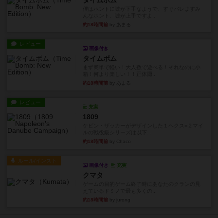
タイムボム
僕はホントに嘘が下手なようで、すぐバレますみ
んなホント、嘘が上手ですよ...
約18時間前
by あまる
レビュー
画像付き
タイムボム
まず簡単で軽い！大人数で遊べる！それなのに小
箱！何より楽しい！！正体隠...
約18時間前
by あまる
レビュー
充実
1809
ケビン・ザッカーがデザインした１ヘクス=２マイ
ルの戦役級シリーズは以下...
約18時間前
by Chaco
ルール/インスト
画像付き
充実
クマタ
ゲームの目的ゲーム終了時にあなたのクランの見
えているドミノで最も多くの...
約18時間前
by jurong