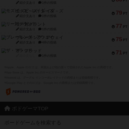
PT
紹介文あり
1件の投稿
モズビ－ズ・レイダ－ズ
79
PT
紹介文あり
1件の投稿
リー対グラント
77
PT
紹介文あり
1件の投稿
ブレーキング・アウェイ
75
PT
紹介文あり
4件の投稿
ザ・フラッド
71
PT
紹介文なし
1件の投稿
※Apple、Apple のロゴ は、米国および他の国々で登録されたApple Inc.の商標です。
※App Store は、Apple Inc.のサービスマークです。
※Android は、グーグル インコーポレイテッドの商標または登録商標です。
※Google Play とそのロゴは、Google Inc.の商標または登録商標です。
ボドゲーマTOP
ボードゲームを検索する