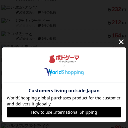
エレメンツ
232
PT
紹介文あり
4件の投稿
バー！パーティー
212
PT
紹介文なし
1件の投稿
ギョッと
154
PT
紹介文あり
1件の投稿
クルティボ
152
PT
紹介文なし
1件の投稿
ブラヴェスト
140
PT
紹介文なし
1件の投稿
ドブル：ポケットモンスター
122
PT
紹介文あり
4件の投稿
ジャンヌ・ダルク-オルレアン ドロー＆ライト
118
PT
紹介文なし
5件の投稿
ファースト・イン・フライト
94
PT
紹介文あり
3件の投稿
ダイススローン
88
PT
紹介文なし
1件の投稿
ガルフストライク
80