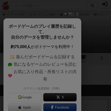
ログイン
閉じる
ボドゲーマTOP
ボードゲームの検索
指感覚の通販/商品詳細
作品データ
ボードゲームのプレイ履歴を記録し
て、
指感覚
自分のデータを管理しませんか？
0件のレビュー
約75,000人
がボドゲーマを利用中！
遊んだボードゲームを記録する
5
1
8
トップ
画像
動画
レビュー
カフェ
気になるゲームのレビューを読む
お気に入り作品・所有リストの共
指感覚のトップに戻る
有
ログイン / 会員登録（10秒）
会員の新しい投稿
Google
X
レビュー
画像付き
充実
Apple
Facebook
ワンラウンド