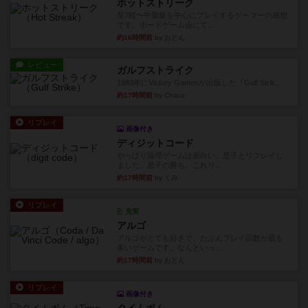
ホットストリーク
星7軽〜中量級を中心にプレイするゲーマーの感想
です。ボードゲーム会にて...
約16時間前
by おとん
レビュー
ガルフストライク
1983年にVictory Gamesが出版した『Gulf Strik...
約17時間前
by Chaco
リプレイ
画像付き
ディジットコード
やっぱり論理ゲームは面白い。息子とリプレイし
ました。息子の勝ち。これリ...
約17時間前
by くみ
リプレイ
充実
アルゴ
アルゴがとても好きで、たぶんプレイ回数が最も
多いゲームです。なんといっ...
約17時間前
by おとん
リプレイ
画像付き