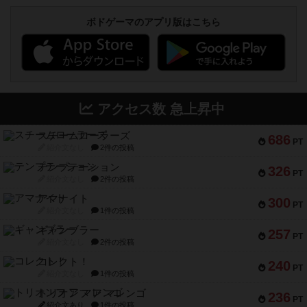
ボドゲーマのアプリ版はこちら
アクセス数 急上昇中
スチームローラーズ
686
PT
紹介文なし
2件の投稿
テンプテーション
326
PT
紹介文なし
2件の投稿
アマナイト
300
PT
紹介文なし
1件の投稿
ギャンブラー
257
PT
紹介文なし
2件の投稿
コレクト！
240
PT
紹介文なし
1件の投稿
トリオンフ ア マレンゴ
236
PT
紹介文あり
1件の投稿