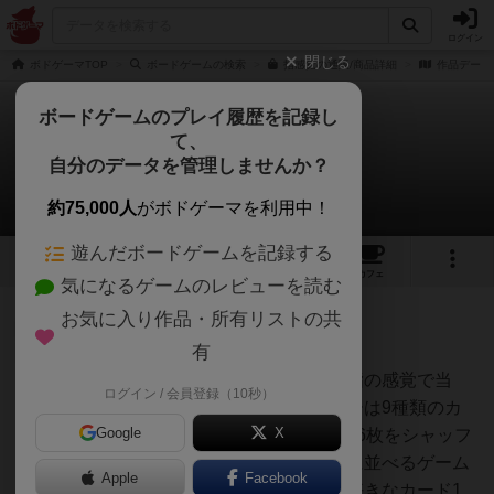
ログイン
閉じる
ボドゲーマTOP
ボードゲームの検索
指感覚の通販/商品詳細
作品データ
ボードゲームのプレイ履歴を記録し
て、
指感覚
自分のデータを管理しませんか？
1件のルール/インスト
約75,000人
がボドゲーマを利用中！
遊んだボードゲームを記録する
5
1
8
トップ
画像
動画
レビュー
カフェ
気になるゲームのレビューを読む
お気に入り作品・所有リストの共
神
131名
1名
0
有
ゲームの目的指定された数字を指の感覚で当
ログイン / 会員登録（10秒）
TJ
て、得点を競う準備各プレイヤーは9種類のカ
Google
X
ードの厚みを指で覚えるカード36枚をシャッフ
ルして、全てのカードを裏向きに並べるゲーム
Apple
Facebook
の流れ自分の手番になったら、好きなカード1