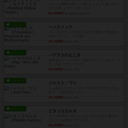
どんどん物量が増えて大変になっていく押し付け
合いが楽しいゲーム盛り上が...
約12時間前
by nekomanma222
レビュー
ヘックメック
サイコロゲームです1から5までの数字と芋虫がか
かれたダイス。これを振っ...
約13時間前
by みいやん
レビュー
ハゲタカのえじき
超有名なゲームですが、初めてプレイしました。1
から15までのカードがプ...
約13時間前
by みいやん
レビュー
ジャスト・ワン
まぁ面白かった‼️よくテレビとかのバラエティなん
かで、お題がわからずに...
約13時間前
by みいやん
レビュー
ピタッコカルタ
ボドゲ相席会でプレイしましたひらがなが書かれ
たカードを2枚まで手をつけ...
約14時間前
by みいやん