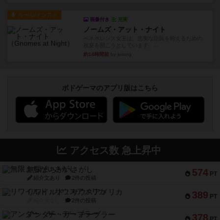
ルール/インスト
画像付き
充実
ノームズ・アット・ナイト
ベネボレンス女王は、忠実な臣民を称えるための
祝宴を開こうとしています。...
約14時間前
by jurong
ボドゲーマのアプリ版はこちら
アクセス数 急上昇中
無限まちがいさがし
574
PT
紹介文あり
2件の投稿
リワイルド：サウスアメリカ
389
PT
紹介文なし
2件の投稿
アンダー・ザ・テーブラー
378
PT