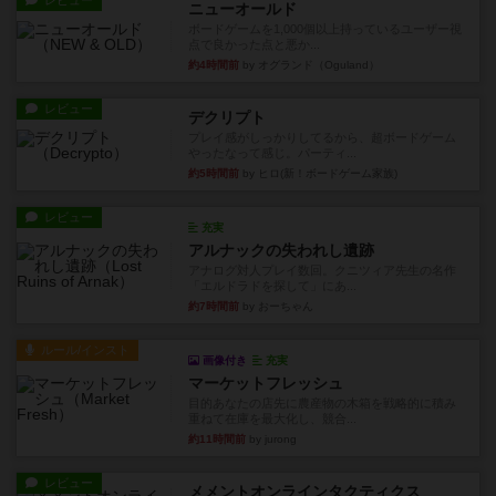
レビュー
ニューオールド
ボードゲームを1,000個以上持っているユーザー視
点で良かった点と悪か...
約4時間前
by オグランド（Oguland）
レビュー
デクリプト
プレイ感がしっかりしてるから、超ボードゲーム
やったなって感じ。パーティ...
約5時間前
by ヒロ(新！ボードゲーム家族)
レビュー
充実
アルナックの失われし遺跡
アナログ対人プレイ数回。クニツィア先生の名作
「エルドラドを探して」にあ...
約7時間前
by おーちゃん
ルール/インスト
画像付き
充実
マーケットフレッシュ
目的あなたの店先に農産物の木箱を戦略的に積み
重ねて在庫を最大化し、競合...
約11時間前
by jurong
レビュー
メメントオンラインタクティクス