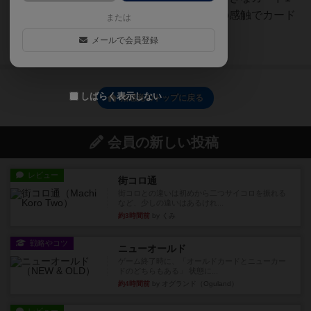
枚を宣言する全プレイヤーは指の感触でカード
または
1枚を選ぶ全員選んだら...
メールで会員登録
続きを読む（5年以上前）
しばらく表示しない
指感覚のトップに戻る
会員の新しい投稿
レビュー
街コロ通
街コロとの違いは初めから二つサイコロを振れる
など、少しの違いはあるけれ...
約3時間前
by くみ
戦略やコツ
ニューオールド
ゲーム終了時に、「オールドカードとニューカー
ドのどちらもある」 状態に...
約4時間前
by オグランド（Oguland）