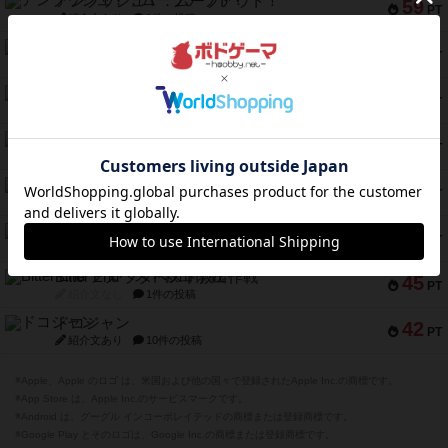
アンブッシュ！：ムーブアウト！
59
PT
紹介文あり
1件の投稿
キャプテン・フリップ：イスラ・ボンバ
51
PT
紹介文なし
2件の投稿
ガルフストライク
46
PT
紹介文あり
1件の投稿
エコーズ・オブ・タイム
45
PT
紹介文なし
8件の投稿
スカルキング
45
PT
紹介文あり
12件の投稿
海兵隊
45
PT
紹介文あり
1件の投稿
Bitter End ブタペスト救出作戦
45
PT
紹介文なし
1件の投稿
ドコジャン
42
PT
紹介文あり
10件の投稿
※Apple、Apple のロゴ は、米国および他の国々で登録されたApple Inc.の商標です。
※App Store は、Apple Inc.のサービスマークです。
※Android は、グーグル インコーポレイテッドの商標または登録商標です。
※Google Play とそのロゴは、Google Inc.の商標または登録商標です。