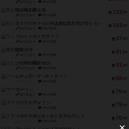
紹介文あり
1件の投稿
宵と暁の呪文書
133
PT
紹介文あり
8件の投稿
セミファイナル ～お前はまだ生きている～
103
PT
紹介文あり
1件の投稿
ワン・トゥ・ファイブ
97
PT
紹介文あり
1件の投稿
南北戦争
91
PT
紹介文あり
1件の投稿
ふたつの城の物語
91
PT
紹介文あり
6件の投稿
ノームズ・アット・ナイト
88
PT
紹介文なし
1件の投稿
マーリン
76
PT
紹介文あり
6件の投稿
フラットアイアン
75
PT
紹介文なし
2件の投稿
トランスオリエント・エクスプレス
70
PT
紹介文なし
1件の投稿