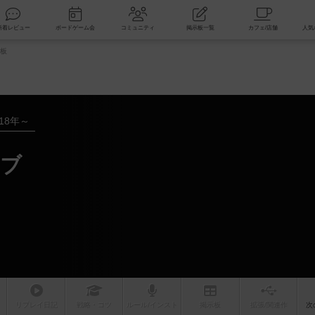
索
新着レビュー
ボードゲーム会
コミュニティ
掲示板一覧
板
018年～
ラブ
リプレイ
日記
戦略
・コツ
ルール
/インスト
掲示板
拡張/関連
作
次