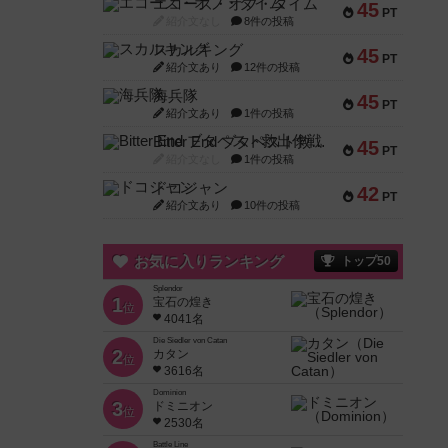
エコーズ・オブ・タイム
45
PT
紹介文なし
8件の投稿
スカルキング
45
PT
紹介文あり
12件の投稿
海兵隊
45
PT
紹介文あり
1件の投稿
Bitter End ブタペスト救出作戦
45
PT
紹介文なし
1件の投稿
ドコジャン
42
PT
紹介文あり
10件の投稿
お気に入りランキング
トップ50
Splendor
1
宝石の煌き
位
4041名
Die Siedler von Catan
2
カタン
位
3616名
Dominion
3
ドミニオン
位
2530名
Battle Line