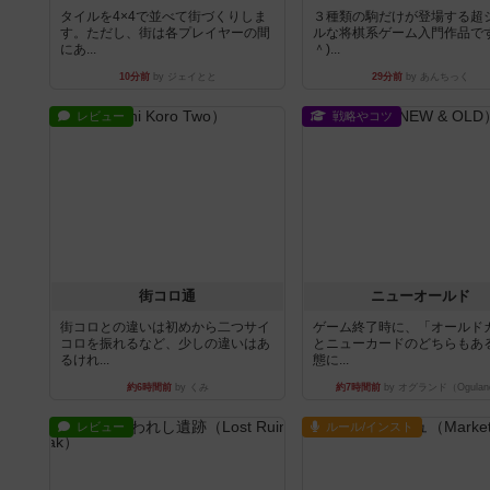
タイルを4×4で並べて街づくりしま
３種類の駒だけが登場する超
す。ただし、街は各プレイヤーの間
ルな将棋系ゲーム入門作品です
にあ...
＾)...
10分前
by ジェイとと
29分前
by あんちっく
レビュー
戦略やコツ
街コロ通
ニューオールド
街コロとの違いは初めから二つサイ
ゲーム終了時に、「オールド
コロを振れるなど、少しの違いはあ
とニューカードのどちらもある
るけれ...
態に...
約6時間前
by くみ
約7時間前
by オグランド（Ogulan
レビュー
ルール/インスト