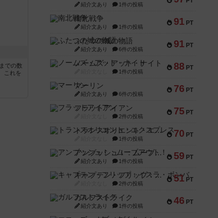
PT
紹介文あり
1件の投稿
南北戦争
91
PT
紹介文あり
1件の投稿
ふたつの城の物語
91
PT
紹介文あり
6件の投稿
ノームズ・アット・ナイト
88
5までの数
PT
紹介文なし
1件の投稿
。これを
マーリン
76
PT
紹介文あり
6件の投稿
フラットアイアン
75
PT
紹介文なし
2件の投稿
トランスオリエント・エクスプレス
70
PT
紹介文なし
1件の投稿
アンブッシュ！：ムーブアウト！
59
PT
紹介文あり
1件の投稿
キャプテン・フリップ：イスラ・ボンバ
51
PT
紹介文なし
2件の投稿
ガルフストライク
46
PT
紹介文あり
1件の投稿