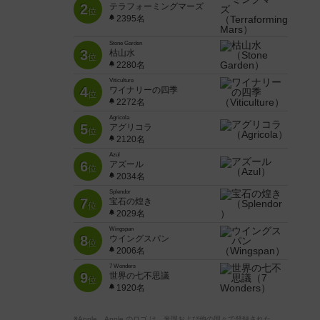
2
テラフォーミングマーズ
位
2395名
Stone Garden
3
枯山水
位
2280名
Viticulture
4
ワイナリーの四季
位
2272名
Agricola
5
アグリコラ
位
2120名
Azul
6
アズール
位
2034名
Splendor
7
宝石の煌き
位
2029名
Wingspan
8
ウイングスパン
位
2006名
7 Wonders
9
世界の七不思議
位
1920名
※Apple、Apple のロゴ は、米国および他の国々で登録された