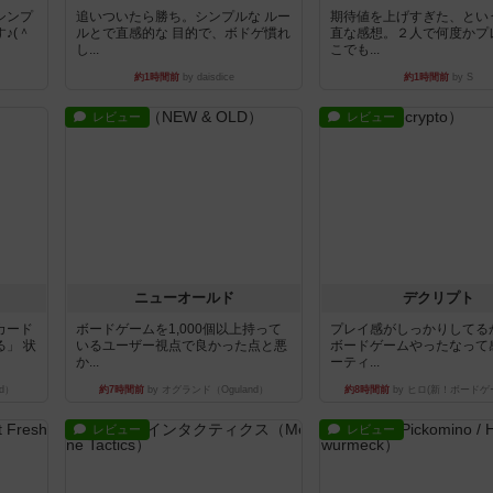
シンプ
追いついたら勝ち。シンプルな ルー
期待値を上げすぎた、とい
♪(＾
ルとで直感的な 目的で、ボドゲ慣れ
直な感想。２人で何度かプ
し...
こでも...
約1時間前
by daisdice
約1時間前
by S
レビュー
レビュー
ニューオールド
デクリプト
カード
ボードゲームを1,000個以上持って
プレイ感がしっかりしてる
」 状
いるユーザー視点で良かった点と悪
ボードゲームやったなって
か...
ーティ...
d）
約7時間前
by オグランド（Oguland）
約8時間前
by ヒロ(新！ボードゲ
レビュー
レビュー