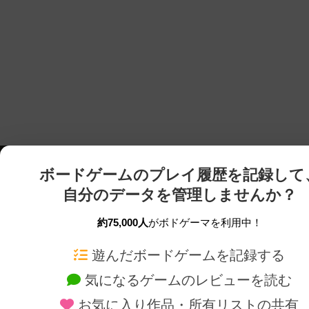
ボードゲームのプレイ履歴を記録して
自分のデータを管理しませんか？
約75,000人
がボドゲーマを利用中！
ボドゲーマTOP
ボードゲーム通販
遊んだボードゲームを記録する
気になるゲームのレビューを読む
ボードゲームを検索する
新作・再入荷情報
お気に入り作品・所有リストの共有
ボードゲームの新着レビュー
定番ボードゲームの通販