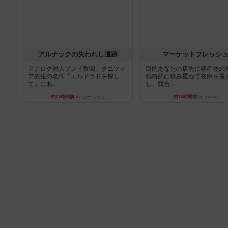
アルナックの失われし遺跡
マーケットフレッシ
アナログ対人プレイ数回。クニツィ
目的あなたの店先に農産物の
ア先生の名作「エルドラドを探し
戦略的に積み重ねて在庫を最
て」にあ...
し、競合...
約11時間前
by おーちゃん
約15時間前
by jurong