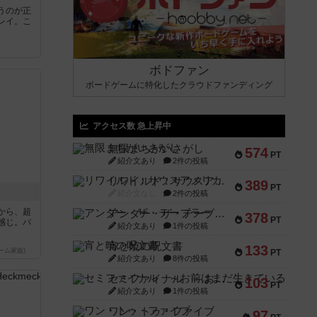
うのが正
レイ。こ
ボドファン
ボードゲームに特化したクラウドファンディング
アクセス数 急上昇中
無限まちがいさがし
574
PT
紹介文あり
2件の投稿
リワイルド：サウスアメリカ
389
PT
紹介文なし
2件の投稿
から、超
アンダー・ザ・テーブラー
378
PT
感じ。パ
紹介文あり
1件の投稿
宵と暁の呪文書
133
ーム家族)
PT
紹介文あり
8件の投稿
セミファイナル ～お前はまだ生きている～
103
PT
紹介文あり
1件の投稿
ワン・トゥ・ファイブ
97