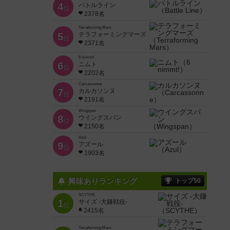
4
バトルライン
位
2378名
Terraforming Mars
5
テラフォーミングマーズ
位
2371名
6 nimmt!
6
ニムト
位
2202名
Carcassonne
7
カルカソンヌ
位
2191名
Wingspan
8
ウイングスパン
位
2150名
Azul
9
アズール
位
1903名
興味ありランキング
トップ50
SCYTHE
1
サイズ -大鎌戦役-
位
2415名
Terraforming Mars