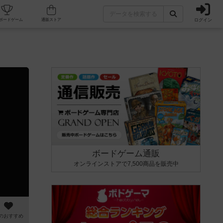
ログイン
カフェ/店舗
人気ボードゲーム
通販ストア
ボードゲーム通販
オンラインストアで7,500商品を販売中
のおすすめ