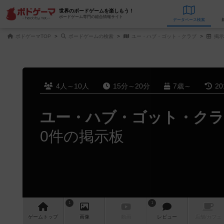
世界のボードゲームを楽しもう！
ボードゲーム専門の総合情報サイト
データベース
検
ボドゲーマTOP
ボードゲームの検索
ユー・ハブ・ゴット・クラブ
掲示
4人～10人
15分～20分
7歳～
2
ユー・ハブ・ゴット・ク
0件の掲示板
1
1
ゲーム
トップ
画像
動画
レビュー
店舗/
カフェ