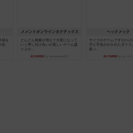
ュ
メメントオンラインタクティクス
ヘックメック
木箱を
どんどん物量が増えて大変になって
サイコロゲームです1から
大化
いく押し付け合いが楽しいゲーム盛
字と芋虫がかかれたダイス
り上が...
振っ...
約15時間前
by nekomanma222
約17時間前
by みいやん