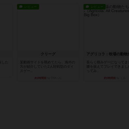
レビュー
レビュー
クリーグ
出版した
某動画サイトを眺めてたら、海外の
長らく積みゲーになってま
方が紹介していた2人対戦型のダイ
腰を据えてプレイできまし
スゲー...
ってみ...
約3時間前
by OSAっち
約5時間前
by くみ