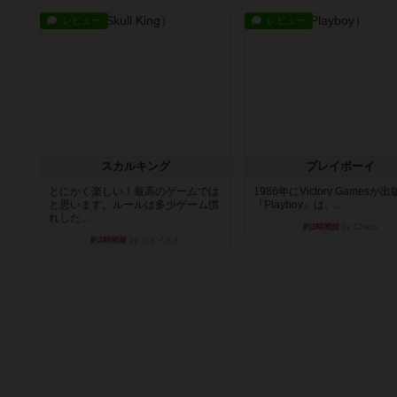
レビュー
レビュー
スカルキング
プレイボーイ
とにかく楽しい！最高のゲームでは
1986年にVictory Gamesが
と思います。ルールは多少ゲーム慣
『Playboy』は、...
れした...
約3時間前
by Chaco
約2時間前
by ジェイとと