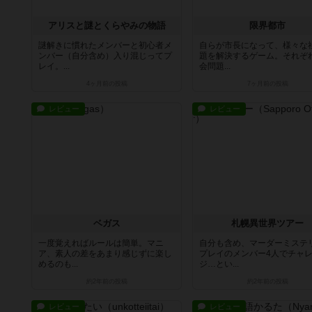
アリスと謎とくらやみの物語
限界都市
謎解きに慣れたメンバーと初心者メ
自らが市長になって、様々な
ンバー（自分含め）入り混じってプ
題を解決するゲーム。それぞ
レイ。...
会問題...
4ヶ月前
の投稿
7ヶ月前
の投稿
レビュー
レビュー
ベガス
札幌異世界ツアー
一度覚えればルールは簡単。マニ
自分も含め、マーダーミステ
ア、素人の差をあまり感じずに楽し
プレイのメンバー4人でチャ
めるのも...
ジ…とい...
約2年前
の投稿
約2年前
の投稿
レビュー
レビュー