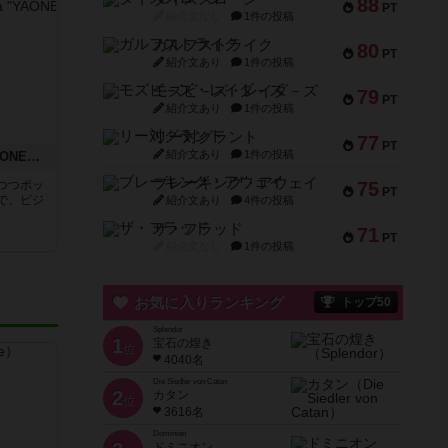
88
PT
紹介文なし
1件の投稿
ガルフストライク
80
PT
紹介文あり
1件の投稿
モズビ－ズ・レイダ－ズ
79
PT
紹介文あり
1件の投稿
リー対グラント
77
PT
紹介文あり
1件の投稿
岐阜あるあるカルタ「YAONE～やおね～」
ブレーキング・アウェイ
つつポッ
75
PT
で、ビジ
紹介文あり
4件の投稿
ザ・フラッド
71
PT
紹介文なし
1件の投稿
お気に入りランキング
トップ50
Splendor
1
宝石の煌き
位
4040名
Die Siedler von Catan
2
カタン
位
3616名
Dominion
ドミニオン