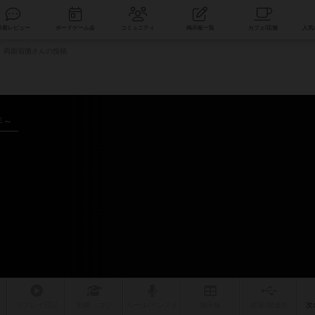
索
新着レビュー
ボードゲーム会
コミュニティ
掲示板一覧
両面宿儺さんの投稿
年～
リプレイ
日記
戦略
・コツ
ルール
/インスト
掲示板
拡張/関連
作
次