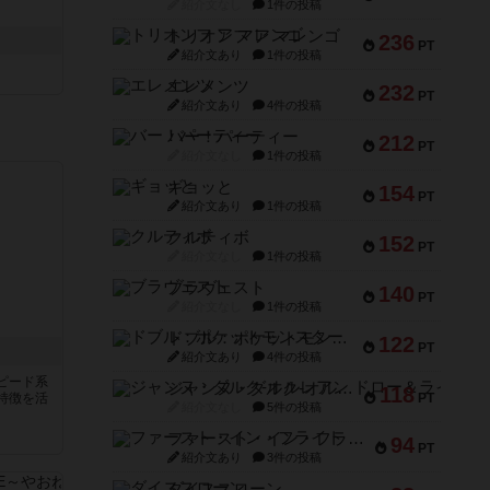
紹介文なし
1件の投稿
トリオンフ ア マレンゴ
236
PT
紹介文あり
1件の投稿
エレメンツ
232
PT
紹介文あり
4件の投稿
バー！パーティー
212
PT
紹介文なし
1件の投稿
ギョッと
154
PT
紹介文あり
1件の投稿
クルティボ
152
PT
紹介文なし
1件の投稿
ブラヴェスト
140
PT
紹介文なし
1件の投稿
ドブル：ポケットモンスター
122
PT
紹介文あり
4件の投稿
ピード系
ジャンヌ・ダルク-オルレアン ドロー＆ライト
118
特徴を活
PT
紹介文なし
5件の投稿
ファースト・イン・フライト
94
PT
紹介文あり
3件の投稿
ダイススローン