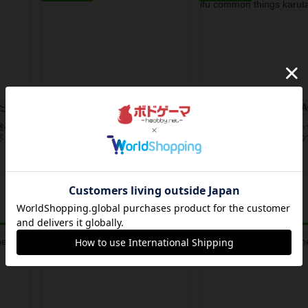
た
なに沼
述べる
Web広告でもよく出てくる、果物の
岐阜の郷土カルタ。と言い
尽きる
お酒「沼」シリーズで有名な酒蔵さ
プでカラフルな見た目なの
んリ...
ュアル...
2年以上前
の投稿
3年弱前
の投稿
ルール/インスト
レビュー