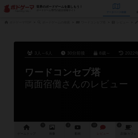
世界のボードゲームを楽しもう！
ボードゲーム専門の総合情報サイト
データベース
検
ボドゲーマTOP
ボードゲームの検索
ワードコンセプ塔
レビュー
3人～6人
30分前後
8歳～
2022
ワードコンセプ塔
両面宿儺さんのレビュー
5
3
13
2
ゲーム
トップ
画像
動画
レビュー
店舗/
カフェ