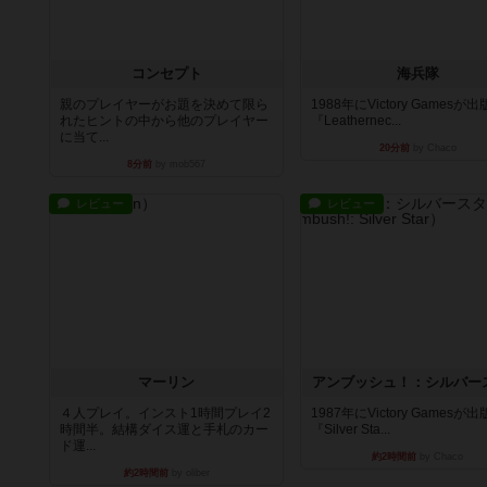
コンセプト
海兵隊
親のプレイヤーがお題を決めて限ら
1988年にVictory Gamesが
れたヒントの中から他のプレイヤー
『Leathernec...
に当て...
20分前
by Chaco
8分前
by mob567
レビュー
レビュー
マーリン
アンブッシュ！：シルバー
４人プレイ。インスト1時間プレイ2
1987年にVictory Gamesが
時間半。結構ダイス運と手札のカー
『Silver Sta...
ド運...
約2時間前
by Chaco
約2時間前
by oliber