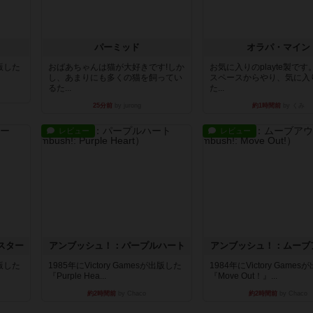
パーミッド
オラパ・マイン
出版した
おばあちゃんは猫が大好きです!しか
お気に入りのplayte製で
し、あまりにも多くの猫を飼ってい
スペースからやり、気に入
るた...
た...
25分前
by jurong
約1時間前
by くみ
レビュー
レビュー
スター
アンブッシュ！：パープルハート
アンブッシュ！：ムーブ
出版した
1985年にVictory Gamesが出版した
1984年にVictory Game
『Purple Hea...
『Move Out！』...
約2時間前
by Chaco
約2時間前
by Chaco