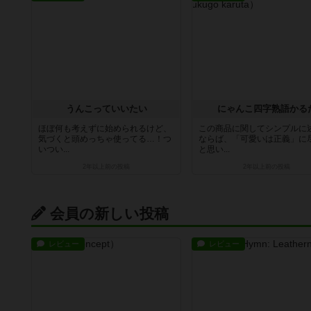
うんこっていいたい
にゃんこ四字熟語かる
ほぼ何も考えずに始められるけど、
この商品に関してシンプルに
気づくと頭めっちゃ使ってる…！つ
ならば、「可愛いは正義」に
いつい...
と思い...
2年以上前
の投稿
2年以上前
の投稿
会員の新しい投稿
レビュー
レビュー