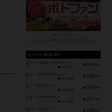
ボドファン
ボードゲームに特化したクラウドファンディング
アクセス数 急上昇中
スチームローラーズ
686
PT
紹介文なし
2件の投稿
テンプテーション
326
PT
紹介文なし
2件の投稿
アマナイト
300
PT
紹介文なし
1件の投稿
ギャンブラー
257
PT
紹介文なし
2件の投稿
コレクト！
240
PT