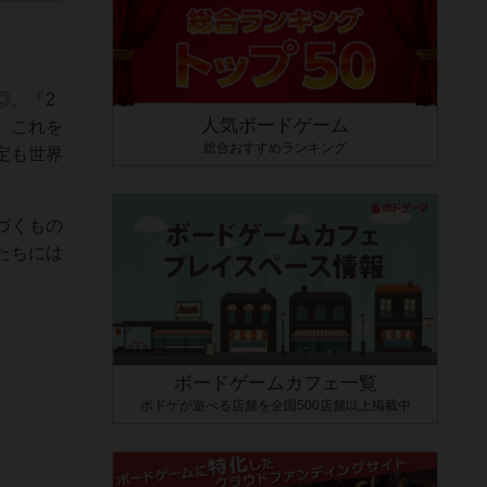
◎。「2
人気ボードゲーム
。これを
総合おすすめランキング
定も世界
づくもの
たちには
ボードゲームカフェ一覧
ボドゲが遊べる店舗を全国500店舗以上掲載中