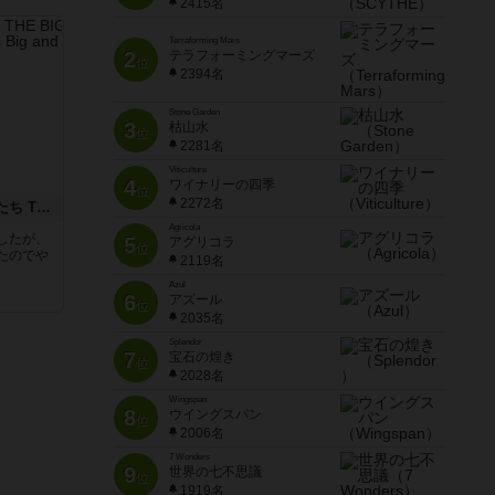
2415名
Terraforming Mars
2
テラフォーミングマーズ
位
2394名
Stone Garden
3
枯山水
位
2281名
Viticulture
4
ワイナリーの四季
位
2272名
アグリコラ：牧場の動物たち THE BIG BOX
Agricola
したが、
5
アグリコラ
位
たのでや
2119名
Azul
6
アズール
位
2035名
Splendor
7
宝石の煌き
位
2028名
Wingspan
8
ウイングスパン
位
2006名
7 Wonders
9
世界の七不思議
位
1919名