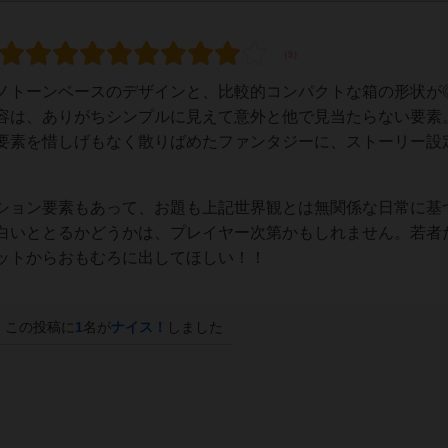
ノトーンベースのデザインと、比較的コンパクトな箱の形状が
容は、ありがちシンプルに見えて意外と他で見当たらない要素
要素を惜しげもなく散りばめたファンタジーに、ストーリー設
ション要素もあって、お題も上記世界観とは無関係な日常に基
白いととるかどうかは、プレイヤー次第かもしれません。若者
ットからおもむろに出してほしい！！
この投稿に
1
名が
ナイス！
しました