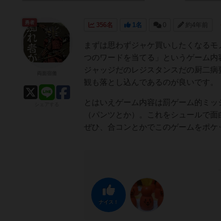
勇者
356名
1名
0
約4年前
まずは思わずジャケ買いしたくなるモ
つのワードを当てる」というゲーム内
ジャッジだのレジスタンスだの厨二病
両面宿儺
観も落とし込んであるのが良いです。
とはいえゲーム内容は罰ゲーム的ミッ
シェアする
（パンツとか）。これをシュールで面
ぜひ、合コンとかでこのゲームをポケ
ナイス！