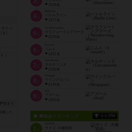
3
位
2528名
Battle Line
4
バトルライン
位
2377名
す。オラパ
Terraforming Mars
5
テラフォーミングマーズ
りまし
位
2370名
6 nimmt!
6
ニムト
位
2201名
Carcassonne
7
カルカソンヌ
位
2190名
Wingspan
8
ウイングスパン
位
2149名
Azul
9
アズール
位
1903名
アウト！
sが出版した
興味ありランキング
トップ50
SCYTHE
1
サイズ -大鎌戦役-
位