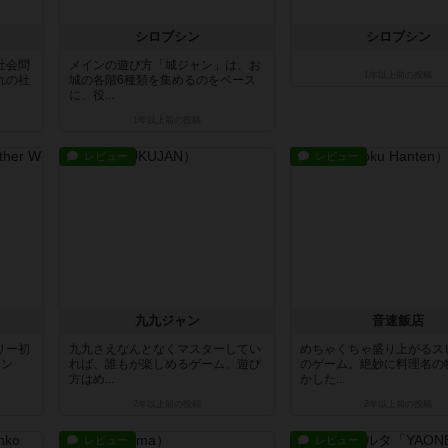
シロブシン
シロブシン
社会問
メインの遊び方「城ジャン」は、お
1年以上前
の投稿
れの社
城の各階6種類を集めるのをベース
に、役...
1年以上前
の投稿
レビュー
レビュー
九九ジャン
音速飯店
リー初
九九さえなんとなくマスターしてい
めちゃくちゃ盛り上がるス
レン
れば、誰もが楽しめるゲーム。遊び
のゲーム。絶妙に料理名の
方はめ...
かした...
2年以上前
の投稿
2年以上前
の投稿
レビュー
レビュー