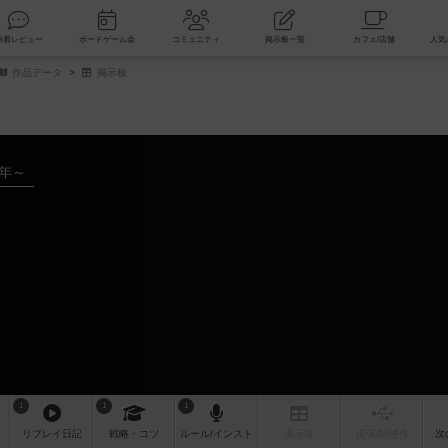
索
新着レビュー
ボードゲーム会
コミュニティ
掲示板一覧
作品データ
掲示板
7年～
1
1
1
リプレイ
日記
戦略
・コツ
ルール
/インスト
掲示板
拡張/関連
作
次