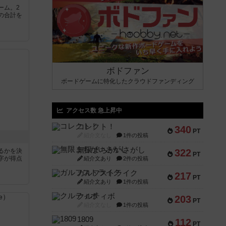
ーム。2
の合計を
ボドファン
ボードゲームに特化したクラウドファンディング
アクセス数 急上昇中
コレクト！
340
PT
紹介文なし
1件の投稿
無限まちがいさがし
るかを決
322
PT
字が得点
紹介文あり
2件の投稿
ガルフストライク
217
PT
紹介文あり
1件の投稿
クルティボ
203
PT
紹介文なし
1件の投稿
1809
112
PT