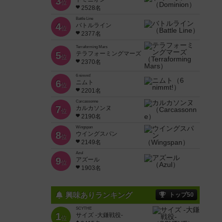
3
位
2528名
Battle Line
4
バトルライン
位
2377名
Terraforming Mars
5
テラフォーミングマーズ
位
2370名
6 nimmt!
6
ニムト
位
2201名
Carcassonne
7
カルカソンヌ
位
2190名
Wingspan
8
ウイングスパン
位
2149名
Azul
9
アズール
位
1903名
興味ありランキング
トップ50
SCYTHE
1
サイズ -大鎌戦役-
位