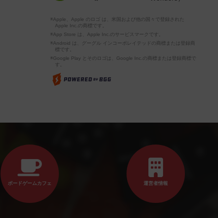
※Apple、Apple のロゴ は、米国および他の国々で登録された
Apple Inc.の商標です。
※App Store は、Apple Inc.のサービスマークです。
※Android は、グーグル インコーポレイテッドの商標または登録商
標です。
※Google Play とそのロゴは、Google Inc.の商標または登録商標で
す。
ボードゲームカフェ
運営者情報