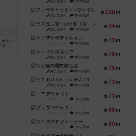
紹介文あり
1件の投稿
ファースト・イン・フライト
108
PT
紹介文あり
3件の投稿
モズビ－ズ・レイダ－ズ
94
PT
紹介文あり
1件の投稿
テンプテーション
79
PT
す。オラパ
紹介文なし
2件の投稿
りまし
インドネシア
78
PT
紹介文あり
2件の投稿
宵と暁の呪文書
75
PT
紹介文あり
8件の投稿
リスボン・トラム 28
73
PT
紹介文あり
9件の投稿
アマナイト
73
PT
紹介文なし
1件の投稿
ブラヴェスト
66
PT
紹介文なし
1件の投稿
スペクタキュラー
60
PT
紹介文なし
1件の投稿
スモールワールド