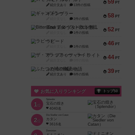
59
PT
紹介文あり
13件の投稿
ギャンブラー
58
PT
紹介文なし
2件の投稿
Bitter End ブタペスト救出作戦
52
PT
紹介文なし
1件の投稿
ラピード
46
PT
紹介文なし
1件の投稿
ザ・フラッフィー・ライト
44
PT
紹介文なし
0件の投稿
ふたつの城の物語
39
PT
紹介文あり
6件の投稿
お気に入りランキング
トップ50
Splendor
1
宝石の煌き
位
4040名
Die Siedler von Catan
2
カタン
位
3616名
Dominion
ドミニオン