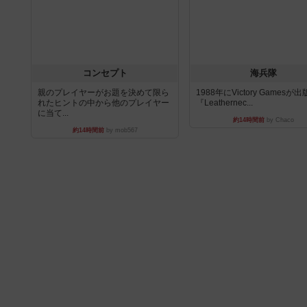
コンセプト
海兵隊
親のプレイヤーがお題を決めて限ら
1988年にVictory Gamesが
れたヒントの中から他のプレイヤー
『Leathernec...
に当て...
約14時間前
by Chaco
約14時間前
by mob567