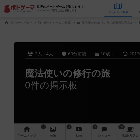
世界のボードゲームを楽しもう！
ボードゲーム専門の総合情報サイト
データベース
検
ボドゲーマTOP
ボードゲームの検索
魔法使いの修行の旅の通販/商品詳細
2人～4人
60分前後
10歳～
201
魔法使いの修行の旅
0件の掲示板
4
2
4
46
ゲーム
トップ
画像
動画
レビュー
店舗/
カフェ