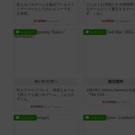
笑えるバカゲームを集めているライ
とにかくお手軽にすき間時間
トゲーマーとしてのレビューです。
るゲームとして重宝するゲー
正体隠...
す。いわ...
約1時間前
by toyota
約3時間前
by nabekoh
レビュー
レビュー
オバケだぞ～
南北戦争
対人アナログプレイ。簡単なルール
1983年にVictory Gamesが
で誰とでも遊べるゲーム。こんなの
『The Civil ...
子ども...
約12時間前
by Chaco
約8時間前
by おーちゃん
レビュー
レビュー