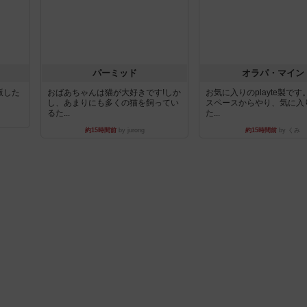
パーミッド
オラパ・マイン
出版した
おばあちゃんは猫が大好きです!しか
お気に入りのplayte製で
し、あまりにも多くの猫を飼ってい
スペースからやり、気に入
るた...
た...
約15時間前
by jurong
約15時間前
by くみ