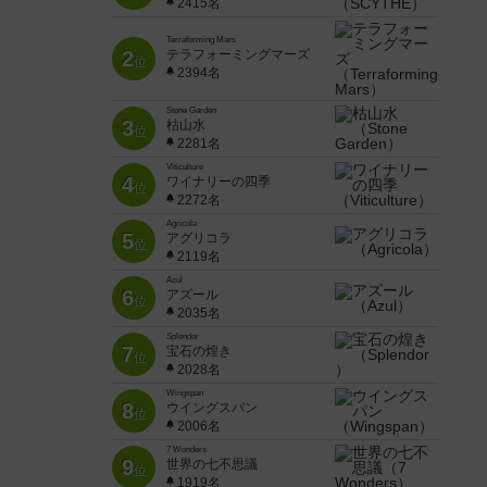
2415名
Terraforming Mars
2
テラフォーミングマーズ
位
2394名
Stone Garden
3
枯山水
位
2281名
Viticulture
4
ワイナリーの四季
位
2272名
Agricola
5
アグリコラ
位
2119名
Azul
6
アズール
位
2035名
Splendor
7
宝石の煌き
位
2028名
Wingspan
8
ウイングスパン
位
2006名
7 Wonders
9
世界の七不思議
位
1919名