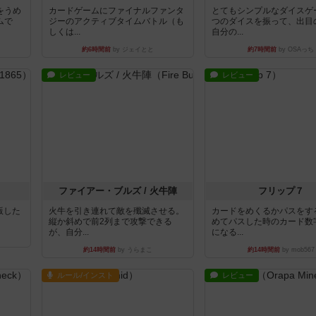
をうめ
カードゲームにファイナルファンタ
とてもシンプルなダイスゲ
ムで
ジーのアクティブタイムバトル（も
つのダイスを振って、出目
しくは...
自分の...
約6時間前
by ジェイとと
約7時間前
by OSAっち
レビュー
レビュー
ファイアー・ブルズ / 火牛陣
フリップ７
出版した
火牛を引き連れて敵を殲滅させる。
カードをめくるかパスをす
縦か斜めで前2列まで攻撃できる
めてパスした時のカード数
が、自分...
になる...
約14時間前
by うらまこ
約14時間前
by mob567
ルール/インスト
レビュー