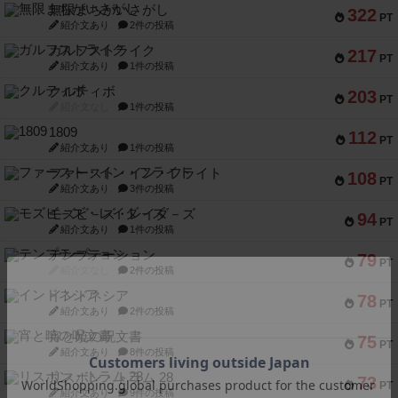
無限まちがいさがし
322
PT
紹介文あり
2件の投稿
ガルフストライク
217
PT
紹介文あり
1件の投稿
クルティボ
203
PT
紹介文なし
1件の投稿
1809
112
PT
紹介文あり
1件の投稿
ファースト・イン・フライト
108
PT
紹介文あり
3件の投稿
モズビ－ズ・レイダ－ズ
94
PT
紹介文あり
1件の投稿
テンプテーション
79
PT
紹介文なし
2件の投稿
インドネシア
78
PT
紹介文あり
2件の投稿
宵と暁の呪文書
75
PT
紹介文あり
8件の投稿
リスボン・トラム 28
73
PT
紹介文あり
9件の投稿