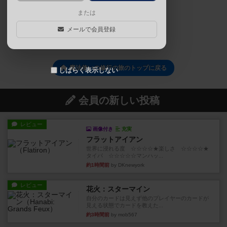
または
熱中ボードゲーム部 部長 大場 康弘
メールで会員登録
続きを読む
魔法使いの修行の旅のトップに戻る
しばらく表示しない
会員の新しい投稿
レビュー
画像付き
充実
フラットアイアン
世界に浸れる度 ☆☆☆☆★楽しさ ☆☆☆☆★
タイパ ☆☆☆☆☆マンハッ...
約1時間前
by DKnewyork
レビュー
花火：スターマイン
自分のカードは見えず他のプレイヤーのカードが
見える状態でカードを教えた...
約3時間前
by mob567