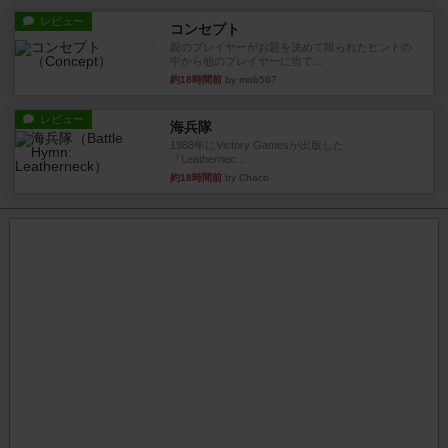
レビュー
コンセプト
親のプレイヤーがお題を決めて限られたヒントの
中から他のプレイヤーに当て...
約18時間前
by mob567
レビュー
海兵隊
1988年にVictory Gamesが出版した
『Leathernec...
約18時間前
by Chaco