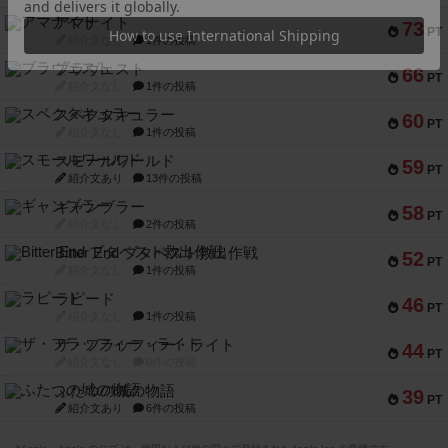
アマナイト
73
PT
紹介文なし
1件の投稿
ブラヴェスト
66
PT
紹介文なし
1件の投稿
スペクタキュラー
60
PT
紹介文なし
1件の投稿
スモールワールド
59
PT
紹介文あり
13件の投稿
ギャンブラー
58
PT
紹介文なし
2件の投稿
Bitter End ブタペスト救出作戦
52
PT
紹介文なし
1件の投稿
ラピード
46
PT
紹介文なし
1件の投稿
ザ・フラッフィー・ライト
44
PT
紹介文なし
0件の投稿
ふたつの城の物語
39
PT
紹介文あり
6件の投稿