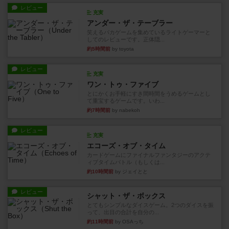
レビュー
充実
アンダー・ザ・テーブラー
笑えるバカゲームを集めているライトゲーマーと
してのレビューです。正体隠...
約5時間前
by toyota
レビュー
充実
ワン・トゥ・ファイブ
とにかくお手軽にすき間時間をうめるゲームとし
て重宝するゲームです。いわ...
約7時間前
by nabekoh
レビュー
充実
エコーズ・オブ・タイム
カードゲームにファイナルファンタジーのアクテ
ィブタイムバトル（もしくは...
約10時間前
by ジェイとと
レビュー
シャット・ザ・ボックス
とてもシンプルなダイスゲーム。2つのダイスを振
って、出目の合計を自分の...
約11時間前
by OSAっち