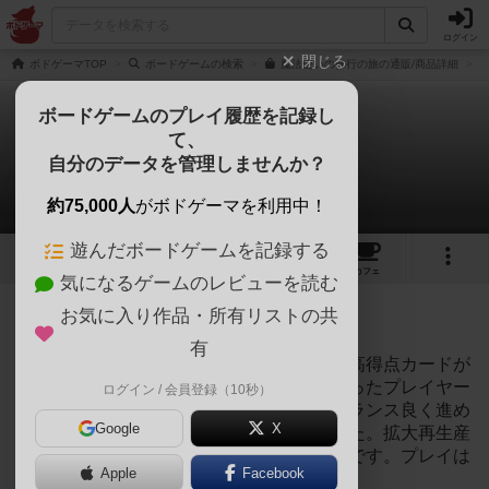
ログイン
閉じる
ボドゲーマTOP
ボードゲームの検索
魔法使いの修行の旅の通販/商品詳細
ボードゲームのプレイ履歴を記録し
て、
魔法使いの修行の旅
自分のデータを管理しませんか？
1件のリプレイ日記
約75,000人
がボドゲーマを利用中！
遊んだボードゲームを記録する
4
2
4
46
トップ
画像
動画
レビュー
カフェ
気になるゲームのレビューを読む
投稿日：2020年02月17日 18時21分
お気に入り作品・所有リストの共
695
名に読まれています
有
詳しくは動画参照なのですが、序盤でも、高得点カードが
買えてました。ワープばかりする戦略を取ったプレイヤー
ログイン / 会員登録（10秒）
は終盤の展開力が追い付かず、そのままバランス良く進め
Google
X
たプレイヤーが逃げ切るかたちになりました。拡大再生産
要素が少な目のままプレイが終了した動画です。プレイは
Apple
Facebook
15分から始まってます🎵