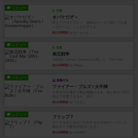
レビュー
充実
オバケだぞ～
対人アナログプレイ。簡単なルールで誰とでも遊
べるゲーム。こんなの子ども...
約12時間前
by おーちゃん
レビュー
充実
南北戦争
1983年にVictory Gamesが出版した『The Civil ...
約16時間前
by Chaco
レビュー
画像付き
ファイアー・ブルズ / 火牛陣
火牛を引き連れて敵を殲滅させる。縦か斜めで前2
列まで攻撃できるが、自分...
約18時間前
by うらまこ
レビュー
フリップ７
カードをめくるかパスをするかを決めてパスした
時のカード数字が得点になる...
約18時間前
by mob567