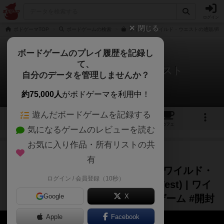
ログイン
閉じる
ボドゲーマTOP
ボードゲームの検索
ワイルド・タイルド・ウエストの通販/商
ボードゲームのプレイ履歴を記録し
て、
ワイルド・タイルド・ウエスト
自分のデータを管理しませんか？
2件の動画
約75,000人
がボドゲーマを利用中！
遊んだボードゲームを記録する
3
2
6
24
トップ
画像
動画
レビュー
カフェ
気になるゲームのレビューを読む
お気に入り作品・所有リストの共
作品紹介
レビュー
約1年前
有
ファースト・テイク (First Take)➤ワイルド・
ログイン / 会員登録（10秒）
タイルド・ウエスト (Wild Tiled West) | ワイ
Google
X
ルドウエストの冒険へ！ #ボードゲーム #開封
Apple
Facebook