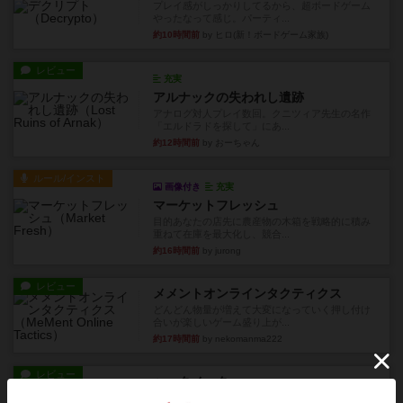
プレイ感がしっかりしてるから、超ボードゲーム
やったなって感じ。パーティ...
約10時間前
by ヒロ(新！ボードゲーム家族)
レビュー
充実
アルナックの失われし遺跡
アナログ対人プレイ数回。クニツィア先生の名作
「エルドラドを探して」にあ...
約12時間前
by おーちゃん
ルール/インスト
画像付き
充実
マーケットフレッシュ
目的あなたの店先に農産物の木箱を戦略的に積み
重ねて在庫を最大化し、競合...
約16時間前
by jurong
レビュー
メメントオンラインタクティクス
どんどん物量が増えて大変になっていく押し付け
合いが楽しいゲーム盛り上が...
約17時間前
by nekomanma222
レビュー
ヘックメック
サイコロゲームです1から5までの数字と芋虫がか