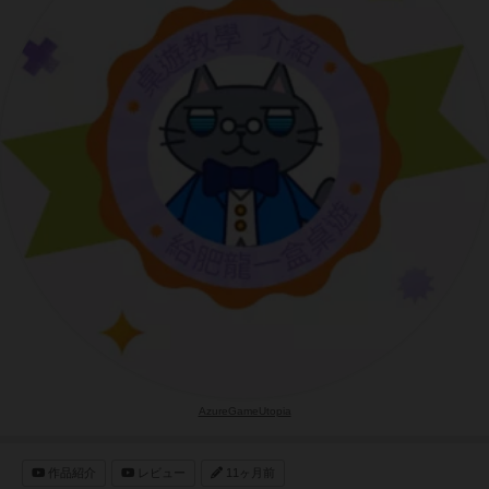
AzureGameUtopia
作品紹介
レビュー
11ヶ月前