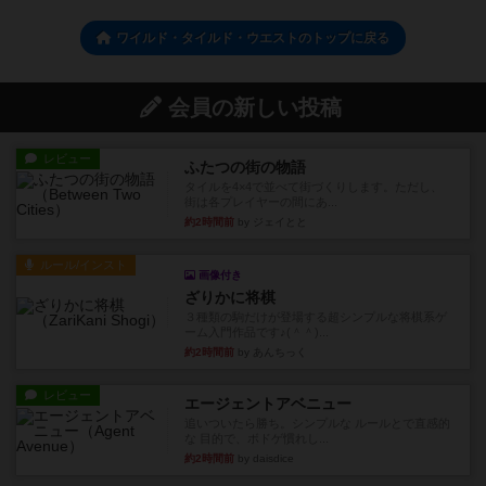
ワイルド・タイルド・ウエストのトップに戻る
会員の新しい投稿
レビュー
ふたつの街の物語
タイルを4×4で並べて街づくりします。ただし、
街は各プレイヤーの間にあ...
約2時間前
by ジェイとと
ルール/インスト
画像付き
ざりかに将棋
３種類の駒だけが登場する超シンプルな将棋系ゲ
ーム入門作品です♪(＾＾)...
約2時間前
by あんちっく
レビュー
エージェントアベニュー
追いついたら勝ち。シンプルな ルールとで直感的
な 目的で、ボドゲ慣れし...
約2時間前
by daisdice