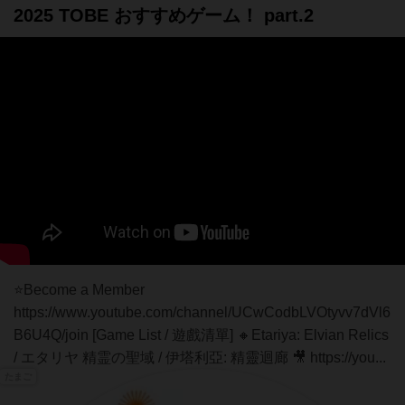
2025 TOBE おすすめゲーム！ part.2
⭐Become a Member
https://www.youtube.com/channel/UCwCodbLVOtyvv7dVl6
B6U4Q/join [Game List / 遊戲清單] 🔸Etariya: Elvian Relics
/ エタリヤ 精霊の聖域 / 伊塔利亞: 精靈迴廊 🎥 https://you...
たまご