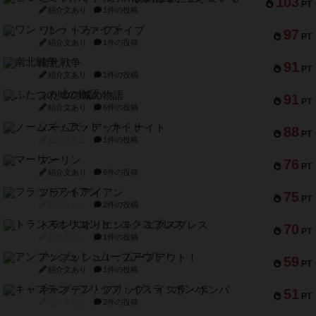
103
PT
紹介文あり
1件の投稿
ワン・トゥ・ファイブ
97
PT
紹介文あり
1件の投稿
南北戦争
91
PT
紹介文あり
1件の投稿
ふたつの城の物語
91
PT
紹介文あり
6件の投稿
ノームズ・アット・ナイト
88
PT
紹介文なし
1件の投稿
マーリン
76
PT
紹介文あり
6件の投稿
フラットアイアン
75
PT
紹介文なし
2件の投稿
トランスオリエント・エクスプレス
70
PT
紹介文なし
1件の投稿
アンブッシュ！：ムーブアウト！
59
PT
紹介文あり
1件の投稿
キャプテン・フリップ：イスラ・ボンバ
51
PT
紹介文なし
2件の投稿