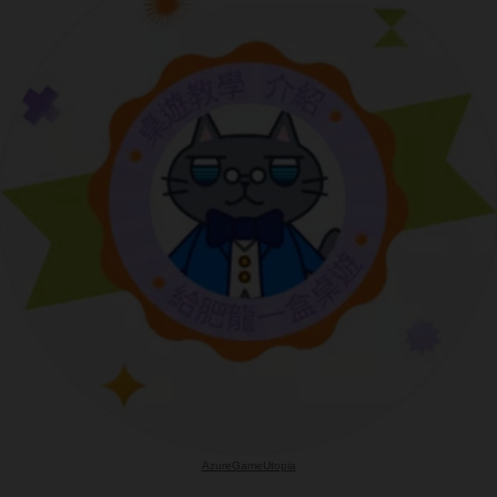
AzureGameUtopia