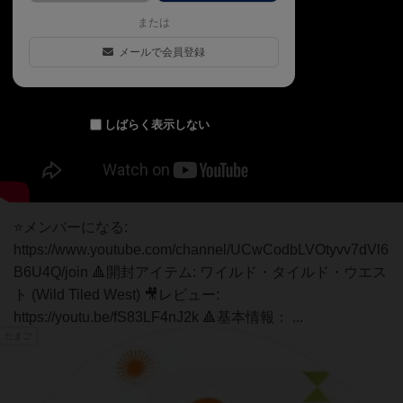
または
メールで会員登録
しばらく表示しない
⭐メンバーになる:
https://www.youtube.com/channel/UCwCodbLVOtyvv7dVl6
B6U4Q/join 🔺開封アイテム: ワイルド・タイルド・ウエス
ト (Wild Tiled West) 🎥レビュー:
https://youtu.be/fS83LF4nJ2k 🔺基本情報： ...
たまご