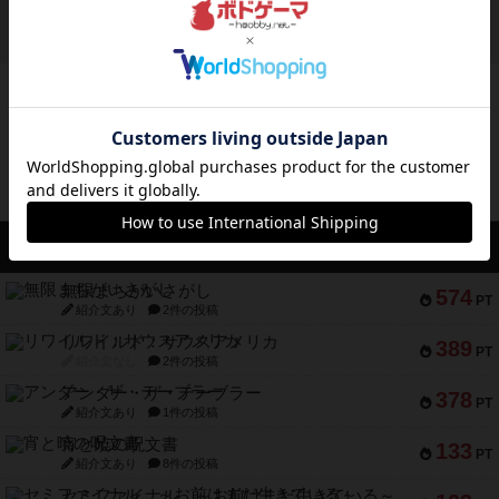
かれたダイス。これを振っ...
約18時間前
by みいやん
ボドゲーマのアプリ版はこちら
アクセス数 急上昇中
無限まちがいさがし
574
PT
紹介文あり
2件の投稿
リワイルド：サウスアメリカ
389
PT
紹介文なし
2件の投稿
アンダー・ザ・テーブラー
378
PT
紹介文あり
1件の投稿
宵と暁の呪文書
133
PT
紹介文あり
8件の投稿
セミファイナル ～お前はまだ生きている～