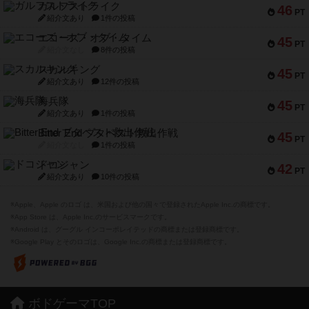
ガルフストライク
46
PT
紹介文あり
1件の投稿
エコーズ・オブ・タイム
45
PT
紹介文なし
8件の投稿
スカルキング
45
PT
紹介文あり
12件の投稿
海兵隊
45
PT
紹介文あり
1件の投稿
Bitter End ブタペスト救出作戦
45
PT
紹介文なし
1件の投稿
ドコジャン
42
PT
紹介文あり
10件の投稿
※Apple、Apple のロゴ は、米国および他の国々で登録されたApple Inc.の商標です。
※App Store は、Apple Inc.のサービスマークです。
※Android は、グーグル インコーポレイテッドの商標または登録商標です。
※Google Play とそのロゴは、Google Inc.の商標または登録商標です。
ボドゲーマTOP